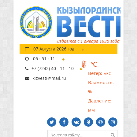
издается с 1 января 1930 года
07 Августа 2026 год
06
:
51
:
12
°C
+7 (7242) 40 - 11 - 10
Ветер:
м/с
kizvesti@mail.ru
Влажность:
%
Давление:
мм