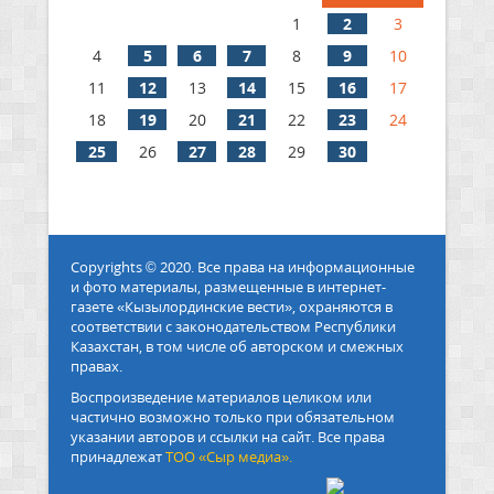
1
2
3
4
5
6
7
8
9
10
11
12
13
14
15
16
17
18
19
20
21
22
23
24
25
26
27
28
29
30
Copyrights © 2020. Все права на информационные
и фото материалы, размещенные в интернет-
газете «Кызылординские вести», охраняются в
соответствии с законодательством Республики
Казахстан, в том числе об авторском и смежных
правах.
Воспроизведение материалов целиком или
частично возможно только при обязательном
указании авторов и ссылки на сайт. Все права
принадлежат
ТОО «Сыр медиа».