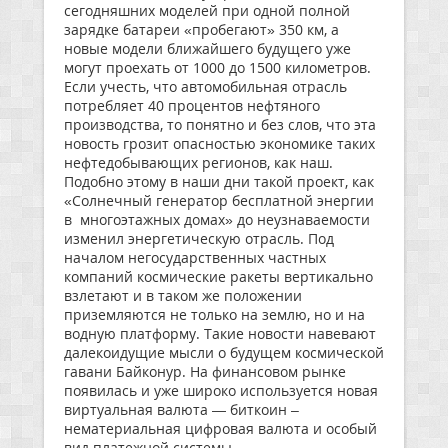
сегодняшних моделей при одной полной
зарядке батареи «пробегают» 350 км, а
новые модели ближайшего будущего уже
могут проехать от 1000 до 1500 километров.
Если учесть, что автомобильная отрасль
потребляет 40 процентов нефтяного
производства, то понятно и без слов, что эта
новость грозит опасностью экономике таких
нефтедобывающих регионов, как наш.
Подобно этому в наши дни такой проект, как
«Солнечный генератор бесплатной энергии
в многоэтажных домах» до неузнаваемости
изменил энергетическую отрасль. Под
началом негосударственных частных
компаний космические ракеты вертикально
взлетают и в таком же положении
приземляются не только на землю, но и на
водную платформу. Такие новости навевают
далекоидущие мысли о будущем космической
гавани Байконур. На финансовом рынке
появилась и уже широко используется новая
виртуальная валюта — биткоин –
нематериальная цифровая валюта и особый
вид платежной системы.