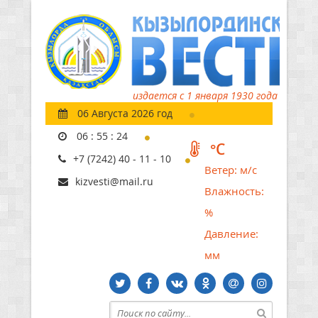
издается с 1 января 1930 года
06 Августа 2026 год
06
:
55
:
25
°C
+7 (7242) 40 - 11 - 10
Ветер:
м/с
kizvesti@mail.ru
Влажность:
%
Давление:
мм