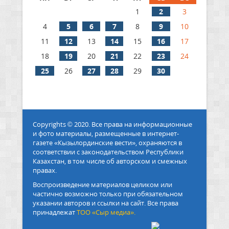
1
2
3
4
5
6
7
8
9
10
11
12
13
14
15
16
17
18
19
20
21
22
23
24
25
26
27
28
29
30
Copyrights © 2020. Все права на информационные
и фото материалы, размещенные в интернет-
газете «Кызылординские вести», охраняются в
соответствии с законодательством Республики
Казахстан, в том числе об авторском и смежных
правах.
Воспроизведение материалов целиком или
частично возможно только при обязательном
указании авторов и ссылки на сайт. Все права
принадлежат
ТОО «Сыр медиа».