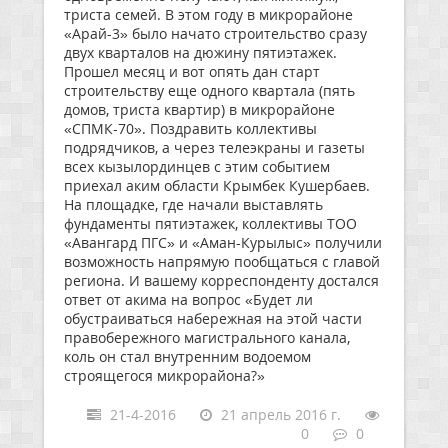
триста семей. В этом году в микрорайоне
«Арай-3» было начато строительство сразу
двух кварталов на дюжину пятиэтажек.
Прошел месяц и вот опять дан старт
строительству еще одного квартала (пять
домов, триста квартир) в микрорайоне
«СПМК-70». Поздравить коллективы
подрядчиков, а через телеэкраны и газеты
всех кызылординцев с этим событием
приехал аким области Крымбек Кушербаев.
На площадке, где начали выставлять
фундаменты пятиэтажек, коллективы ТОО
«Авангард ПГС» и «Аман-Курылыс» получили
возможность напрямую пообщаться с главой
региона. И вашему корреспонденту достался
ответ от акима на вопрос «Будет ли
обустраиваться набережная на этой части
правобережного магистрального канала,
коль он стал внутренним водоемом
строящегося микрорайона?»
21-4-2016
21 апрель 2016 г.
0
0