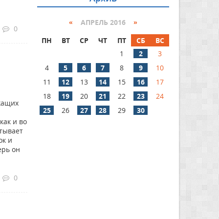
«
АПРЕЛЬ 2016
»
0
ПН
ВТ
СР
ЧТ
ПТ
СБ
ВС
1
2
3
4
5
6
7
8
9
10
11
12
13
14
15
16
17
18
19
20
21
22
23
24
жащих
25
26
27
28
29
30
как и во
атывает
ок и
ерь он
0