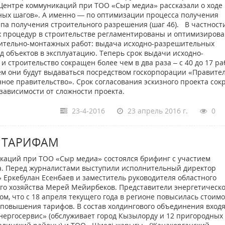
Центре коммуникаций при ТОО «Сыр медиа» рассказали о ходе 
ных шагов». А именно — по оптимизации процесса получения
па получения строительного разрешения (шаг 46). В частности
х процедур в строительстве регламентированы и оптимизиров
оительно-монтажных работ: выдача исходно-разрешительных
од объектов в эксплуатацию. Теперь срок выдачи исходно-
 строительство сокращен более чем в два раза – с 40 до 17 р
ем они будут выдаваться посредством госкорпорации «Правите
ное правительство». Срок согласования эскизного проекта со
 зависимости от сложности проекта.
23-4-2016
23 апрель 2016 г.
0
 ТАРИФАМ
каций при ТОО «Сыр медиа» состоялся брифинг с участием
а. Перед журналистами выступили исполнительный директор
Еркебулан Есенбаев и заместитель руководителя областного
го хозяйства Мерей Мейирбеков. Представители энергетическ
, что с 18 апреля текущего года в регионе повысилась стоим
 повышения тарифов. В состав холдингового объединения входя
ергосервис» (обслуживает город Кызылорду и 12 пригородных