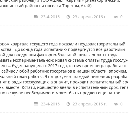
залинский районы) и ТОО «Шиелі жарығы» (Жанакорганский,
акшинский районы и поселки Торетам, Акай).
23-4-2016
23 апрель 2016 г.
0
ервом квартале текущего года показали неудовлетворительный
льства. До конца года испытанию подвергнутся все работники
вой для внедрения факторно-балльной шкалы оплаты труда
азвать экспериментальной: новая система оплаты труда госслу
шь» будет запущена с 2017 года, к тому времени разработают
сейчас любой работник госорганов в нашей области, впрочем, 
дуальный план работы. Этот документ каждый чиновник разраб
ринят в ряды госслужащих, а значит, проходит испытательный ср
ы вместе. Кстати, новшество ввели в испытательный срок, теп
 но в случае необходимости может быть продлен еще на три.
23-4-2016
23 апрель 2016 г.
0