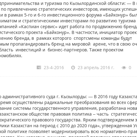
дпринимательства и туризма по Кызылординской области: — В
т по привлечению стратегических инвесторов, имеющих успеш
зи в рамках 5-го и 6-го инвестиционного форума «Байконур» бы
киматом и стратегическими инвесторами по развитию туризма
мпанией «Каспиан сервис» идет работа по продвижению бренд
стического проекта «Байконур». В частности, инициатор проек
ению бренда, в рамках которого спортсмены команды будут
амым пропагандировать бренд на мировой арене, что в свою о
бласть инвестиций и бизнес-партнеров. Также проектом
ромобилях.
23-4-2016
23 апрель 2016 г.
0
административного суда г. Кызылорды: — В 2016 году Казахст
 время осуществлены радикальные преобразования во всех сфе
вание системы государственного управления, разработана нов
азахстанском обществе правовая политика – часть стратегиче
мократического правового государства. Ярким подтверждением 
ики Казахстан на период с 2010 до 2020 года», утвержденная У
овой политике позволяет модернизировать всю нормативно-пр