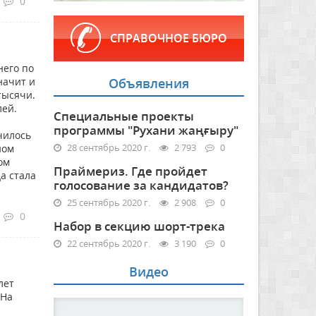
0
СПРАВОЧНОЕ БЮРО
него по
начит и
Объявления
тысячи.
лей.
Специальные проекты
программы "Рухани жаңғыру"
чилось
28 сентябрь 2020 г.
2 793
0
ном
ом
Праймериз. Где пройдет
а стала
голосование за кандидатов?
25 сентябрь 2020 г.
2 908
0
0
Набор в секцию шорт-трека
22 сентябрь 2020 г.
3 190
0
Видео
лет
ОНа