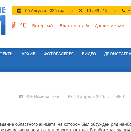
06 Августа 2026 год
10
:
39
:
16
+
°C
Ветер:
м/с
Влажность:
%
Давление:
мм
ОЕКТЫ
АРХИВ
ФОТОГАЛЕРЕЯ
ВИДЕО
ДРОНСТАГР
PDF Номера газет
23 апрель 2016 г.
0
дание областного акимата, на котором был обсужден ряд наиб
ития региона по итогам первого квартала. В работе заседания,