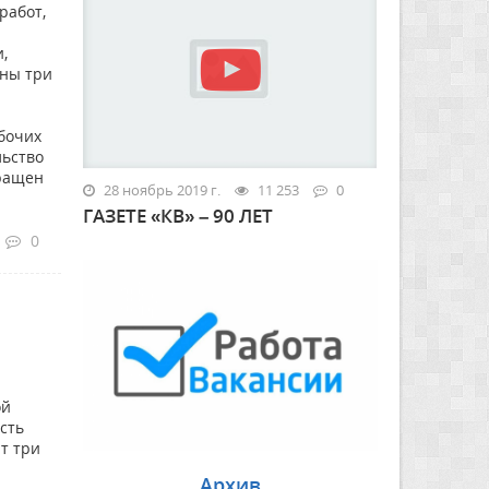
работ,
,
аны три
абочих
льство
кращен
28 ноябрь 2019 г.
11 253
0
ГАЗЕТЕ «КВ» – 90 ЛЕТ
0
ой
ость
т три
Архив