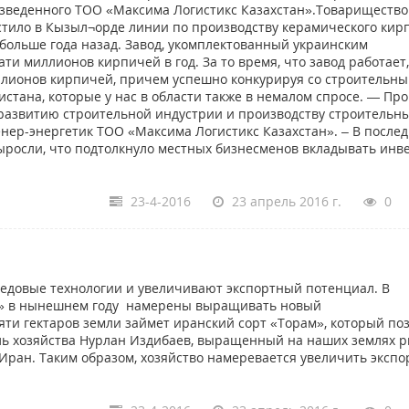
зведенного ТОО «Максима Логистикс Казахстан».Товарищество
стило в Кызыл¬орде линии по производству керамического кир
 больше года назад. Завод, укомплектованный украинским
ти миллионов кирпичей в год. За то время, что завод работает,
ллионов кирпичей, причем успешно конкурируя со строительн
истана, которые у нас в области также в немалом спросе. — Пр
развитию строительной индустрии и производству строительн
нер-энергетик ТОО «Максима Логистикс Казахстан». – В после
выросли, что подтолкнуло местных бизнесменов вкладывать инв
23-4-2016
23 апрель 2016 г.
0
едовые технологии и увеличивают экспортный потенциал. В
и К» в нынешнем году намерены выращивать новый
ти гектаров земли займет иранский сорт «Торам», который по
ель хозяйства Нурлан Издибаев, выращенный на наших землях р
Иран. Таким образом, хозяйство намеревается увеличить эксп