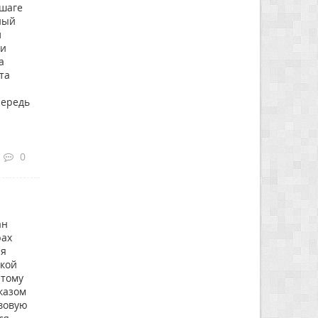
 шаге
ный
л
 и
а
та
чередь
0
ан
рах
ая
ской
этому
казом
авовую