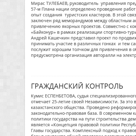
Мирас ТУЛЕБАЕВ, руководитель управления пре
57-м Плана нации определено проведение рабо
опыт создания туристских кластеров. В этой свя
заключен ряд меморандумов между областным а
привлечению якорных проектов. Совместно с ко
«Байконур» в рамках реализации спортивно-тури
Андрей Кашечкин представил проект по продвиж
принимать участие в различных гонках и тем с
послужит хорошим толчком для привлечения в о
предусмотрена организация авторалли на элект
ГРАЖДАНСКИЙ КОНТРОЛЬ
Кумис ЕСПЕНБЕТОВА, судья специализированного 
отмечает 25-летие своей Независимости. За это
казахстанского общества. Проведено реформиро
законодательно-правовая база. В современном к
политики государства на пути строительства де
является «Концепция правовой политики Республ
Главы государства. Комплексный подход к прав