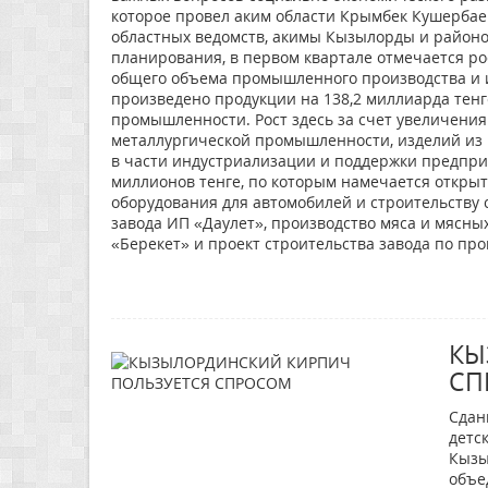
которое провел аким области Крымбек Кушербаев
областных ведомств, акимы Кызылорды и районо
планирования, в первом квартале отмечается ро
общего объема промышленного производства и
произведено продукции на 138,2 миллиарда те
промышленности. Рост здесь за счет увеличения
металлургической промышленности, изделий из р
в части индустриализации и поддержки предпри
миллионов тенге, по которым намечается открыти
оборудования для автомобилей и строительству 
завода ИП «Даулет», производство мяса и мясны
«Берекет» и проект строительства завода по пр
КЫ
СП
Сдан
детс
Кызы
объе