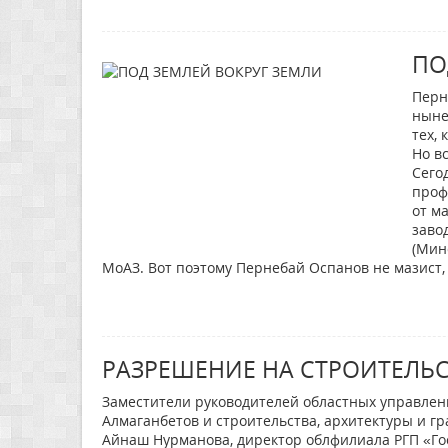
ПО
Перн
ныне
тех,
Но в
Сего
проф
от м
заво
(Мин
МоАЗ. Вот поэтому Пернебай Оспанов не мазист, 
РАЗРЕШЕНИЕ НА СТРОИТЕЛЬ
Заместители руководителей областных управлени
Алмаганбетов и строительства, архитектуры и г
Айнаш Нурманова, директор облфилиала РГП «Го