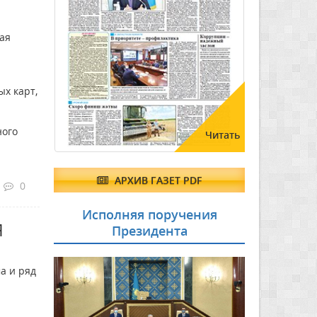
ая
х карт,
ного
Читать
АРХИВ ГАЗЕТ PDF
0
Исполняя поручения
Я
Президента
а и ряд