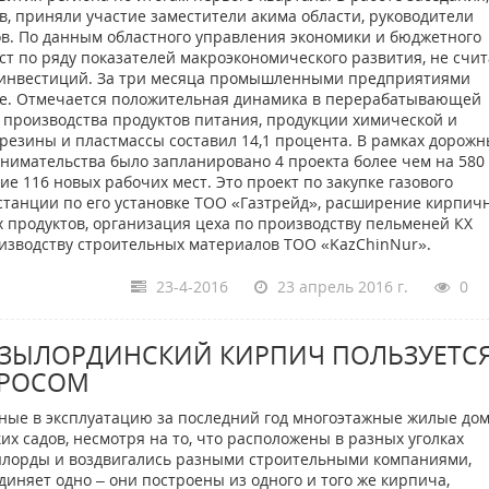
, приняли участие заместители акима области, руководители
в. По данным областного управления экономики и бюджетного
ст по ряду показателей макроэкономического развития, не счит
 инвестиций. За три месяца промышленными предприятиями
нге. Отмечается положительная динамика в перерабатывающей
 производства продуктов питания, продукции химической и
езины и пластмассы составил 14,1 процента. В рамках дорожны
нимательства было запланировано 4 проекта более чем на 580
е 116 новых рабочих мест. Это проект по закупке газового
станции по его установке ТОО «Газтрейд», расширение кирпич
х продуктов, организация цеха по производству пельменей КХ
оизводству строительных материалов ТОО «KazChinNur».
23-4-2016
23 апрель 2016 г.
0
ЗЫЛОРДИНСКИЙ КИРПИЧ ПОЛЬЗУЕТС
РОСОМ
ные в эксплуатацию за последний год многоэтажные жилые дом
ких садов, несмотря на то, что расположены в разных уголках
лорды и воздвигались разными строительными компаниями,
диняет одно – они построены из одного и того же кирпича,