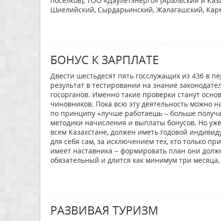
поселков), ТОО «Даулетэнерго» (Аральский и Ка
Шиелийский, Сырдарьинский, Жалагашский, Карм
БОНУС К ЗАРПЛАТЕ
Двести шестьдесят пять госслужащих из 436 в п
результат в тестировании на знание законодате
госорганов. Именно такие проверки станут осно
чиновников. Пока всю эту деятельность можно н
по принципу «лучше работаешь – больше получае
методики начисления и выплаты бонусов. Но уже 
всем Казахстане, должен иметь годовой индиви
для себя сам, за исключением тех, кто только п
имеет наставника – формировать план они должн
обязательный и длится как минимум три месяца,
РАЗВИВАЯ ТУРИЗМ