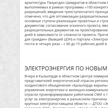
архитектуры Пахуатдин Шамуратов в областном 
выполняемых в рамках программы «100 конкрет
разрешений, введения трехступенчатого принци
отмечено, что для оптимизации разрешительны
основные ступени реализации проектных и стр
документов; согласование эскизного проекта; вв
разрешительных документов на проектирование и
дней в зависимости от сложности проекта. Прич
для граждан» (бывший ЦОН) и портала «Электрон
почти в четыре раза – с 60 до 15 рабочих дней в
ЭЛЕКТРОЭНЕРГИЯ ПО НОВЫМ
Вчера в Кызылорде в областном Центре коммуни
представителей энергетической отрасли регион
холдингового объединения «Қызылорда жарығы» 
управления энергетики и жилищно-коммунально
отрасли проинформировали работников СМИ о том
услуг за электроэнергию и разъяснили причины
крупных электропоставщика области — ДТОО «Эн