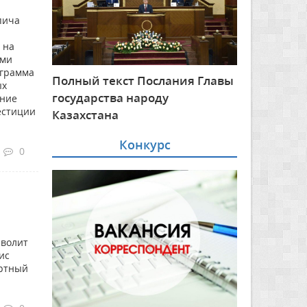
пича
 на
ыми
ограмма
Полный текст Послания Главы
ых
государства народу
дние
естиции
Казахстана
Конкурс
0
зволит
ис
ортный