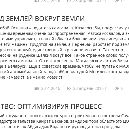
23-4-2016
23 апрель 2016 г.
0
Д ЗЕМЛЕЙ ВОКРУГ ЗЕМЛИ
ебай Оспанов – водитель самосвала. Казалось бы, профессия у 
шним временам очень распространенная. Автосамосвалов, а з
 кто ими управляет, в нашей области больше чем велосипедов – 
се эти машины трудятся на земле, а Пернебай работает под зем
дня он, пожалуй, единственный в регионе моазист. Так его по
ессии на руднике Шалкия зовут все. Такое странное слово полу
арки его самосвала. Он изготовлен на Могилевском автомобиль
де в Беларуси. Еще в советские времена, чтобы не путать с МАЗ
ский автомобильный завод), аббревиатурой Могилевского завод
не камазист, а именно моазист.
23-4-2016
23 апрель 2016 г.
0
СТВО: ОПТИМИЗИРУЯ ПРОЦЕСС
й государственного архитектурно-строительного контроля Сау
радостроительства Кайрат Бекенов, замдиректора областного Ц
сэкспертиза» Абдисадык Боданов и руководитель горотдела