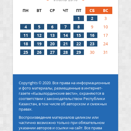
ПН
ВТ
СР
ЧТ
ПТ
СБ
ВС
1
2
3
4
5
6
7
8
9
10
11
12
13
14
15
16
17
18
19
20
21
22
23
24
25
26
27
28
29
30
31
Copyrights © 2020. Все права на информационные
и фото материалы, размещенные в интернет-
газете «Кызылординские вести», охраняются в
соответствии с законодательством Республики
Казахстан, в том числе об авторском и смежных
правах.
Воспроизведение материалов целиком или
частично возможно только при обязательном
указании авторов и ссылки на сайт. Все права