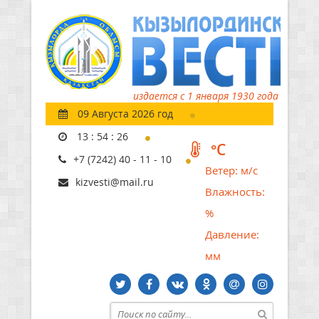
издается с 1 января 1930 года
09 Августа 2026 год
13
:
54
:
26
°C
+7 (7242) 40 - 11 - 10
Ветер:
м/с
kizvesti@mail.ru
Влажность:
%
Давление:
мм