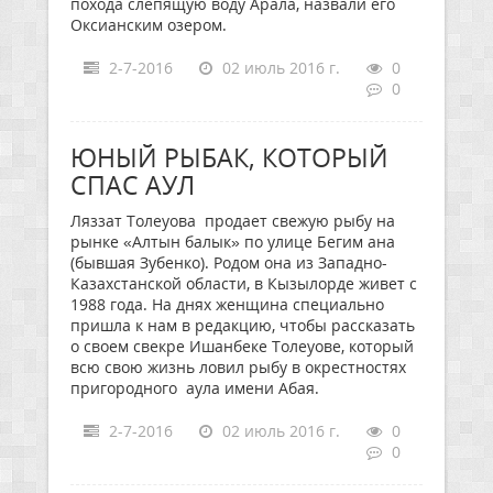
похода слепящую воду Арала, назвали его
Оксианским озером.
2-7-2016
02 июль 2016 г.
0
0
ЮНЫЙ РЫБАК, КОТОРЫЙ
СПАС АУЛ
Ляззат Толеуова продает свежую рыбу на
рынке «Алтын балык» по улице Бегим ана
(бывшая Зубенко). Родом она из Западно-
Казахстанской области, в Кызылорде живет с
1988 года. На днях женщина специально
пришла к нам в редакцию, чтобы рассказать
о своем свекре Ишанбеке Толеуове, который
всю свою жизнь ловил рыбу в окрестностях
пригородного аула имени Абая.
2-7-2016
02 июль 2016 г.
0
0