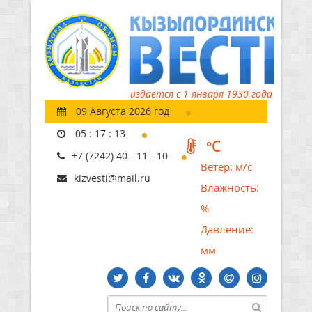
издается с 1 января 1930 года
09 Августа 2026 год
05
:
17
:
14
°C
+7 (7242) 40 - 11 - 10
Ветер:
м/с
kizvesti@mail.ru
Влажность:
%
Давление:
мм