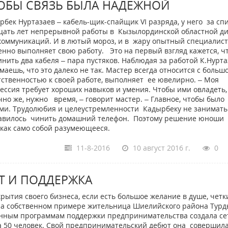
ОБЫ СВЯЗЬ БЫЛА НАДЕЖНОЙ
рбек Нуртазаев – кабель-щик-спайщик VI разряда, у него за сп
цать лет непрерывной работы в Кызылординской областной д
коммуникаций. И в лютый мороз, и в жару опытный специалист
енно выполняет свою работу. Это на первый взгляд кажется, ч
инить два кабеля – пара пустяков. Наблюдая за работой К.Нурта
маешь, что это далеко не так. Мастер всегда относится с больш
тственностью к своей работе, выполняет ее ювелирно. – Моя
ессия требует хороших навыков и умения. Чтобы ими овладеть,
чно же, нужно время, – говорит мастер. – Главное, чтобы было
ами. Трудолюбия и целеустремленности Кадырбеку не занимать
нравилось чинить домашний телефон. Поэтому решение юноши
 как само собой разумеющееся.
11-8-2016
10 август 2016 г.
0
Т И ПОДДЕРЖКА
рытия своего бизнеса, если есть большое желание в душе, четк
а на собственном примере жительница Шиелийского района Тур
енным программам поддержки предпринимательства создала се
а 50 человек. Свой предпринимательский дебют она совершила