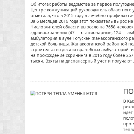
Об итогах работы ведомства за первое полугоди
Центре коммуникаций руководитель областного у
отметила, что в 2015 году в лечебно-профилакт
За 6 месяцев 2016 года этот показатель вырос на
Число жителей области выросло на 7658 челове
здравоохранения (47 — стационарные, 124 — ам
амбулатория в ауле Тогускен Жанакорганского ра
детской больницы, Жанакорганской районной по
строительство десяти врачебных амбулаторий 
на прохождение скрининга в 2016 году более 25
тысяч. Взяты на диспансерный учет и получают 
ПО
В Кы
реко
идет
поло
прот
тепл