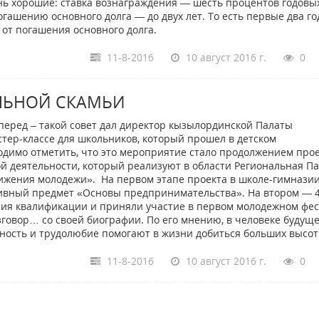
ь хорошие: ставка вознаграждения — шесть процентов годовых
гашению основного долга — до двух лет. То есть первые два го
от погашения основного долга.
11-8-2016
10 август 2016 г.
0
ЛЬНОЙ СКАМЬИ
перед – такой совет дал директор кызылординской Палаты
ер-классе для школьников, который прошел в детском
одимо отметить, что это мероприятие стало продолжением прое
деятельности, который реализуют в области Региональная Па
жения молодежи». На первом этапе проекта в школе-гимнази
ативный предмет «Основы предпринимательства». На втором — 
ия квалификации и приняли участие в первом молодежном фе
зговор… со своей биографии. По его мнению, в человеке будущ
нность и трудолюбие помогают в жизни добиться больших высот
11-8-2016
10 август 2016 г.
0