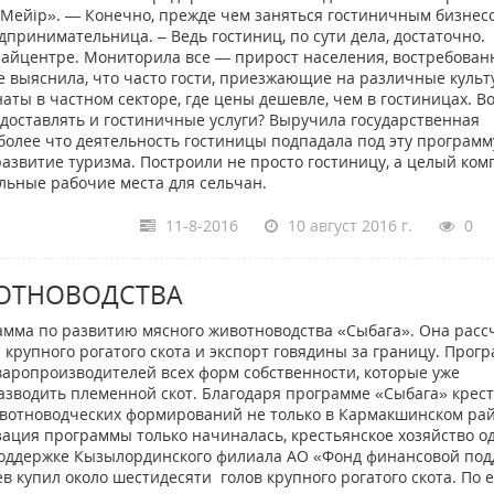
 «Мейір». — Конечно, прежде чем заняться гостиничным бизнесо
дпринимательница. – Ведь гостиниц, по сути дела, достаточно.
райцентре. Мониторила все — прирост населения, востребован
те выяснила, что часто гости, приезжающие на различные куль
ты в частном секторе, где цены дешевле, чем в гостиницах. Во
едоставлять и гостиничные услуги? Выручила государственная
более что деятельность гостиницы подпадала под эту программ
азвитие туризма. Построили не просто гостиницу, а целый ком
льные рабочие места для сельчан.
11-8-2016
10 август 2016 г.
0
ВОТНОВОДСТВА
рамма по развитию мясного животноводства «Сыбага». Она расс
 крупного рогатого скота и экспорт говядины за границу. Прог
варопроизводителей всех форм собственности, которые уже
азводить племенной скот. Благодаря программе «Сыбага» крес
ивотноводческих формирований не только в Кармакшинском рай
изация программы только начиналась, крестьянское хозяйство о
 поддержке Кызылординского филиала АО «Фонд финансовой по
 купил около шестидесяти голов крупного рогатого скота. По е