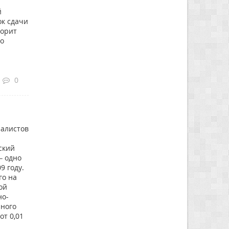
й
ок сдачи
ворит
но
0
налистов
ский
– одно
9 году.
го на
ой
но-
чного
от 0,01