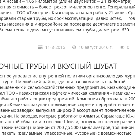
 А.Яссави – 1,05 километра (длина двух ниток – 2,1 километра).
ктная стоимость – более трехсот миллионов тенге. Генеральны
ядчик – ТОО «Техсервис Кызылорда» начал работу 21 июля. Ср
ровали старые трубы, их срок эксплуатации давно истек, — го
сть населения в микрорайоне за последнее десятилетие замет
объема тепла в дома мы устанавливаем трубы диаметром 630
11-8-2016
10 август 2016 г.
0
ОЧНЫЕ ТРУБЫ И ВКУСНЫЙ ШУБАТ
стное управление внутренней политики организовало для жур
с-тур в Шиелийский район, где они ознакомились с работой
ышленных и сельскохозяйственных предприятий. Кызылордин
ал ТОО «Казахстанская нефтехимическая компания «Кемикал» 
табильно работающих предприятий. Компания образована в 200
дня «Кемикал» закупает полимерное сырье и перерабатывает е
твенных заводах, выпуская широкий ассортимент полиэтиленов
укции. На заводах, которые работают в Алматы, Сарыагаше Юж
хстанской области и в поселке Шиели, выпускают пленку разли
 техническая) шириной от 200 до 5000 миллиметров, толщиной 
 пакеты (рекламные, упаковочные, мусорные) с возможностью