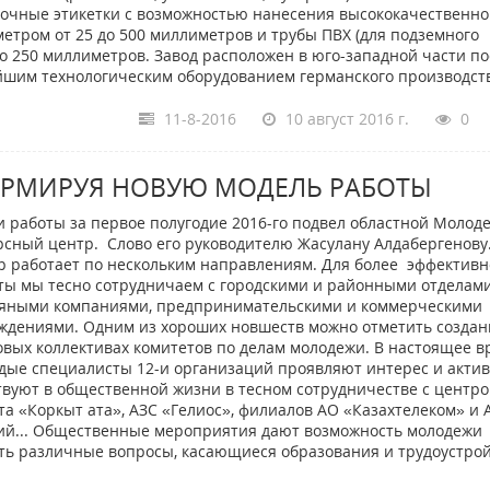
ылочные этикетки с возможностью нанесения высококачественн
метром от 25 до 500 миллиметров и трубы ПВХ (для подземного
о 250 миллиметров. Завод расположен в юго-западной части по
шим технологическим оборудованием германского производст
11-8-2016
10 август 2016 г.
0
РМИРУЯ НОВУЮ МОДЕЛЬ РАБОТЫ
и работы за первое полугодие 2016-го подвел областной Моло
рсный центр. Слово его руководителю Жасулану Алдабергенову
р работает по нескольким направлениям. Для более эффектив
ты мы тесно сотрудничаем с городскими и районными отделами
яными компаниями, предпринимательскими и коммерческими
ждениями. Одним из хороших новшеств можно отметить создан
овых коллективах комитетов по делам молодежи. В настоящее в
дые специалисты 12-и организаций проявляют интерес и акти
твуют в общественной жизни в тесном сотрудничестве с центро
а «Коркыт ата», АЗС «Гелиос», филиалов АО «Казахтелеком» и 
ний... Общественные мероприятия дают возможность молодежи
ть различные вопросы, касающиеся образования и трудоустрой