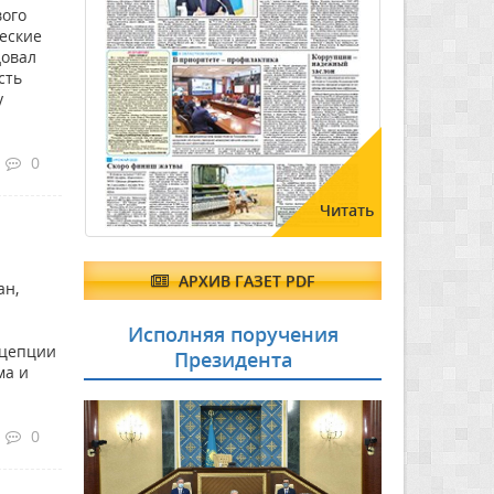
вого
еские
довал
сть
у
0
Читать
АРХИВ ГАЗЕТ PDF
ан,
Исполняя поручения
нцепции
Президента
ма и
0