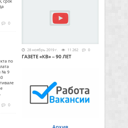
, срок
да
0
28 ноябрь 2019 г.
11 262
0
ГАЗЕТЕ «КВ» – 90 ЛЕТ
кта по
лата
и № 9
40
стивале
ее
.
0
Архив