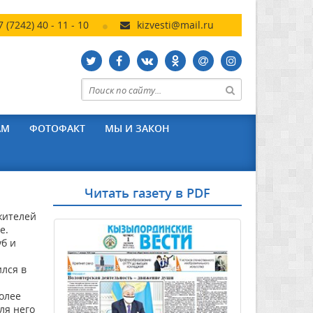
7 (7242) 40 - 11 - 10
kizvesti@mail.ru
АМ
ФОТОФАКТ
МЫ И ЗАКОН
Читать газету в PDF
жителей
е.
уб и
лся в
более
ля него