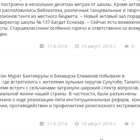
 построено в нескольких десятках метрах от школы. Кроме акто
ии расположились библиотека, различные танцевальные и творч
ллионов тенге из местного бюджета. – Новый актовый зал пора
л директор школы № 137 Багдат Есназар. – Сейчас есть возможно
ты. Старшеклассники особенно горячо и ответственно ко всем
деи.
11-8-2016
10 август 2016 г.
0
тан Мурат Бахтиярулы и Бекмырза Еламанов побывали в
где встретились с жителями аульных округов Сулутобе, Талапт
емя встреч с сельчанами затронули широкий спектр вопросов,
иальной жизни нашей страны. В частности, были разъяснены
казано о ходе реализации пяти институциональных реформ, ко
нии, противодействии и профилактике религиозного экстремиз
11-8-2016
10 август 2016 г.
0