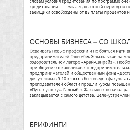
словам условия кредитования по программе очен
кредитования — семь лет, льготный период по по
заемщики освобождены от выплаты процентов и 
ОСНОВЫ БИЗНЕСА – СО ШКО
Осваивать новые профессии и не бояться идти в
предпринимателей Галымбек Жаксылыков на маст
оздоровительном лагере «Арай-Санрайз». Необх
приобщению школьников к предпринимательской 
предпринимателей и общественный фонд «Дости
для учеников 5-10 классов был введен факульт
преподавателей области прошли курсы повышен
«Путь к успеху». Галымбек Жаксылыков начал ра
закладывается с самого детства. Целе¬устремле
БРИФИНГИ