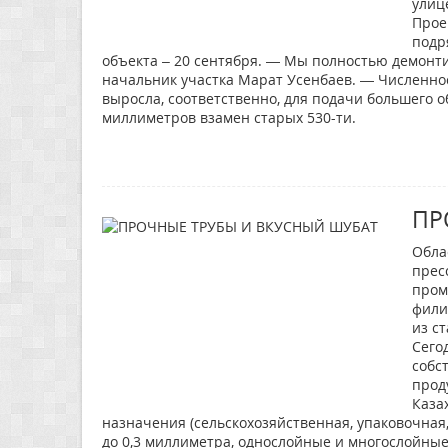
улице
Прое
подр
объекта – 20 сентября. — Мы полностью демонти
начальник участка Марат Усенбаев. — Численно
выросла, соответственно, для подачи большего 
миллиметров взамен старых 530-ти.
ПР
Обла
прес
пром
фили
из с
Сего
собс
прод
Каза
назначения (сельскохозяйственная, упаковочная,
до 0,3 миллиметра, однослойные и многослойные