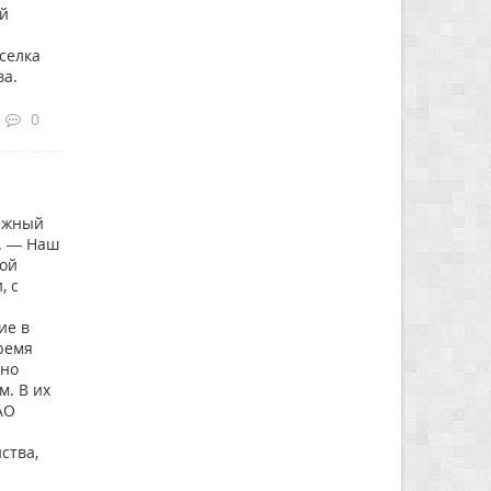
ой
селка
ва.
0
дежный
. — Наш
ной
, с
ие в
ремя
вно
м. В их
АО
ства,