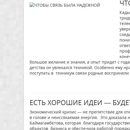
ЧТ
Кады
трид
теле
увер
соед
пони
отве
проф
коне
большое желание и знания, а опыт придет с год
детства он увлекался техникой. Особенно ему 
поступать в техникум связи родные восприняли
ЕСТЬ ХОРОШИЕ ИДЕИ — БУДЕ
Экономический кризис — не препятствие для отк
в голове и неиссякаемая энергия. Это доказал
Баймагамбетова, которая благодаря государств
объектов бизнеса и обеспечила работой порядк