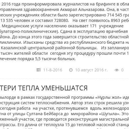
е 2016 года проинформировала журналистов на брифинге в обл
правления здравоохранения Акмарал Альназарова. Она, в част
ических учреждениях области было зарегистрировано 714 545 гр
 13 535 человек и составил 728080. На свет появилось 8963 реб
к. Медицинские услуги населению оказывает 171 учреждение
булаторно-поликлинические). Сдана в эксплуатацию врачебная
йона. До конца этого года завершится строительство областной
ликлиники. Изысканы средства из республиканского бюджета н
и Казалинской центральной районной больницы. Из запланир
7 тысяч жителей области сегодня эту процедуру прошли почти 
лечение порядка 5,5 тысячи больных.
11-8-2016
10 август 2016 г.
0
ТЕРИ ТЕПЛА УМЕНЬШАТСЯ
зылорде в рамках государственной программы «Нұрлы жол» ид
нструкция систем теплоснабжения. Автор этих строк решила узн
 сегодня работа на участке, протянувшемся вдоль железнодор
тна от улицы Султана Бейбарса до микрорайона «Шугыла». Эт
яженный участок, где проводится реконструкция магистрально
отрассы. Его длина от теплоузла 15 до тепловой насосной станц