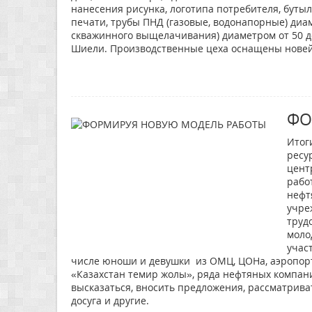
нанесения рисунка, логотипа потребителя, бут
печати, трубы ПНД (газовые, водонапорные) диа
скважинного выщелачивания) диаметром от 50 д
Шиели. Производственные цеха оснащены новей
ФО
Итог
ресу
цент
рабо
нефт
учре
труд
моло
учас
числе юноши и девушки из ОМЦ, ЦОНа, аэропорт
«Казахстан темир жолы», ряда нефтяных компа
высказаться, вносить предложения, рассматрива
досуга и другие.