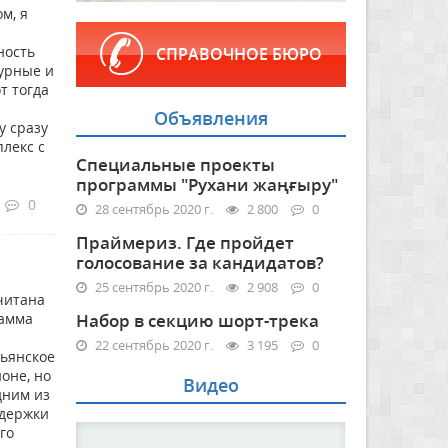
м, я
ность
СПРАВОЧНОЕ БЮРО
турные и
т тогда
Объявления
у сразу
плекс с
Специальные проекты
программы "Рухани жаңғыру"
0
28 сентябрь 2020 г.
2 800
0
Праймериз. Где пройдет
голосование за кандидатов?
25 сентябрь 2020 г.
2 908
0
читана
рамма
Набор в секцию шорт-трека
22 сентябрь 2020 г.
3 195
0
тьянское
оне, но
Видео
дним из
ддержки
го