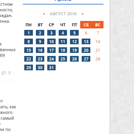
астном
ности,
«
АВГУСТ 2016
»
аждан.
енка.
ПН
ВТ
СР
ЧТ
ПТ
СБ
ВС
1
2
3
4
5
6
7
8
9
10
11
12
13
14
а
ованных
15
16
17
18
19
20
21
169
22
23
24
25
26
27
28
29
30
31
0
ет
ать, как
ожного
о самый
й
ии по