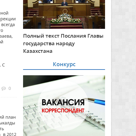
иной
ирекции
 всегда
то
Полный текст Послания Главы
заева,
ой
государства народу
Казахстана
Конкурс
. С
0
ий план
дыкалды
ть
 в 2012