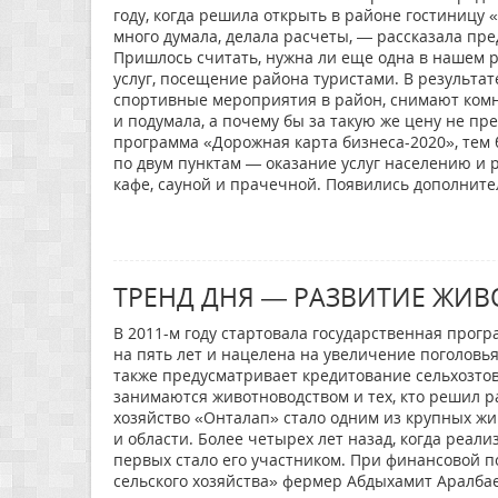
году, когда решила открыть в районе гостиницу
много думала, делала расчеты, — рассказала пре
Пришлось считать, нужна ли еще одна в нашем 
услуг, посещение района туристами. В результа
спортивные мероприятия в район, снимают комна
и подумала, а почему бы за такую же цену не пр
программа «Дорожная карта бизнеса-2020», тем 
по двум пунктам — оказание услуг населению и р
кафе, сауной и прачечной. Появились дополните
ТРЕНД ДНЯ — РАЗВИТИЕ ЖИ
В 2011-м году стартовала государственная прог
на пять лет и нацелена на увеличение поголовья
также предусматривает кредитование сельхозто
занимаются животноводством и тех, кто решил р
хозяйство «Онталап» стало одним из крупных ж
и области. Более четырех лет назад, когда реал
первых стало его участником. При финансовой
сельского хозяйства» фермер Абдыхамит Аралбаев