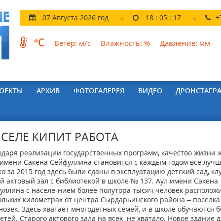
07 Августа 2026 год
18
:
05
:
18
+
°C
Ветер:
м/с
Влажность:
%
Давление:
мм
ОЕКТЫ
АРХИВ
ФОТОГАЛЕРЕЯ
ВИДЕО
ДРОНСТАГР
 СЕЛЕ КИПИТ РАБОТА
одаря реализации государственных программ, качество жизни 
 имени Сакена Сейфуллина становится с каждым годом все лучш
ко за 2015 год здесь были сданы в эксплуатацию детский сад, кл
й актовый зал с библиотекой в школе № 137. Аул имени Сакена
уллина с населе-нием более полутора тысяч человек расположи
ольких километрах от центра Сырдарьинского района – поселка
нозек. Здесь хватает многодетных семей, и в школе обучаются 
детей. Старого актового зала на всех не хватало. Новое здание д