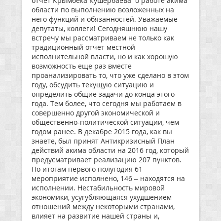
отчет Крымбека Кушербаева о работе акима
области по выполнению возложенных на
него функций и обязанностей. Уважаемые
депутаты, коллеги! Сегодняшнюю нашу
встречу мы рассматриваем не только как
традиционный отчет местной
исполнительной власти, но и как хорошую
возможность еще раз вместе
проанализировать то, что уже сделано в этом
году, обсудить текущую ситуацию и
определить общие задачи до конца этого
года. Тем более, что сегодня мы работаем в
совершенно другой экономической и
общественно-политической ситуации, чем
годом ранее. В декабре 2015 года, как вы
знаете, был принят Антикризисный План
действий акима области на 2016 год, который
предусматривает реализацию 207 пунктов.
По итогам первого полугодия 61
мероприятие исполнено, 146 – находятся на
исполнении. Нестабильность мировой
экономики, усугубляющаяся ухудшением
отношений между некоторыми странами,
влияет на развитие нашей страны и,