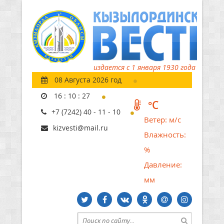
издается с 1 января 1930 года
08 Августа 2026 год
16
:
10
:
28
°C
+7 (7242) 40 - 11 - 10
Ветер:
м/с
kizvesti@mail.ru
Влажность:
%
Давление:
мм