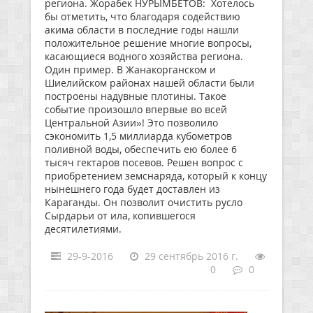
региона. Жорабек НУРЫМБЕТОВ: Хотелось
бы отметить, что благодаря содействию
акима области в последние годы нашли
положительное решение многие вопросы,
касающиеся водного хозяйства региона.
Один пример. В Жанакорганском и
Шиелийском районах нашей области были
построены надувные плотины. Такое
событие произошло впервые во всей
Центральной Азии»! Это позволило
сэкономить 1,5 миллиарда кубометров
поливной воды, обеспечить ею более 6
тысяч гектаров посевов. Решен вопрос с
приобретением земснаряда, который к концу
нынешнего года будет доставлен из
Караганды. Он позволит очистить русло
Сырдарьи от ила, копившегося
десятилетиями.
29-9-2016
29 сентябрь 2016 г.
0
0