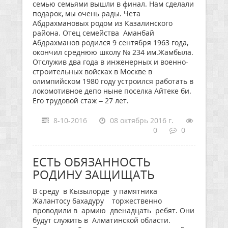
семью семьями вышли в финал. Нам сделали
подарок, мы очень рады. Чета
Абдрахмановых родом из Казалинского
района. Отец семейства Аманбай
Абдрахманов родился 9 сентября 1963 года,
окончил среднюю школу № 234 им.Жамбыла.
Отслужив два года в инженерных и военно-
строительных войсках в Москве в
олимпийском 1980 году устроился работать в
локомотивное депо ныне поселка Айтеке би.
Его трудовой стаж – 27 лет.
8-10-2016
08 октябрь 2016 г.
0
0
ЕСТЬ ОБЯЗАННОСТЬ
РОДИНУ ЗАЩИЩАТЬ
В среду в Кызылорде у памятника
Жалантосу бахадуру торжественно
проводили в армию двенадцать ребят. Они
будут служить в Алматинской области.