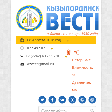
издается с 1 января 1930 года
08 Августа 2026 год
07
:
49
:
08
°C
+7 (7242) 40 - 11 - 10
Ветер:
м/с
kizvesti@mail.ru
Влажность:
%
Давление:
мм