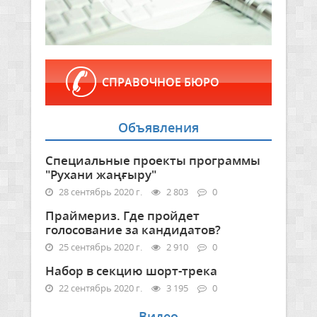
СПРАВОЧНОЕ БЮРО
Объявления
Специальные проекты программы
"Рухани жаңғыру"
28 сентябрь 2020 г.
2 803
0
Праймериз. Где пройдет
голосование за кандидатов?
25 сентябрь 2020 г.
2 910
0
Набор в секцию шорт-трека
22 сентябрь 2020 г.
3 195
0
Видео