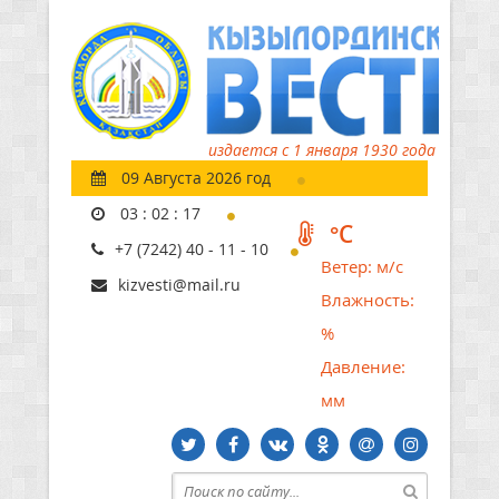
издается с 1 января 1930 года
09 Августа 2026 год
03
:
02
:
18
°C
+7 (7242) 40 - 11 - 10
Ветер:
м/с
kizvesti@mail.ru
Влажность:
%
Давление:
мм