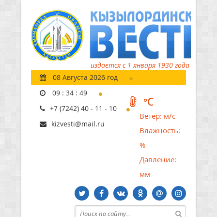
издается с 1 января 1930 года
08 Августа 2026 год
09
:
34
:
50
°C
+7 (7242) 40 - 11 - 10
Ветер:
м/с
kizvesti@mail.ru
Влажность:
%
Давление:
мм