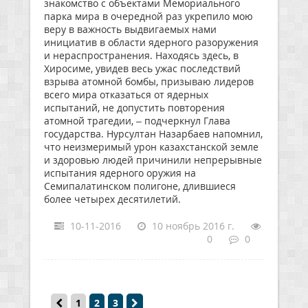
знакомство с объектами Мемориального
парка мира в очередной раз укрепило мою
веру в важность выдвигаемых нами
инициатив в области ядерного разоружения
и нераспространения. Находясь здесь, в
Хиросиме, увидев весь ужас последствий
взрыва атомной бомбы, призываю лидеров
всего мира отказаться от ядерных
испытаний, не допустить повторения
атомной трагедии, – подчеркнул Глава
государства. Нурсултан Назарбаев напомнил,
что неизмеримый урон казахстанской земле
и здоровью людей причинили непрерывные
испытания ядерного оружия на
Семипалатинском полигоне, длившиеся
более четырех десятилетий.
10-11-2016
10 ноябрь 2016 г.
0
0
1
2
3