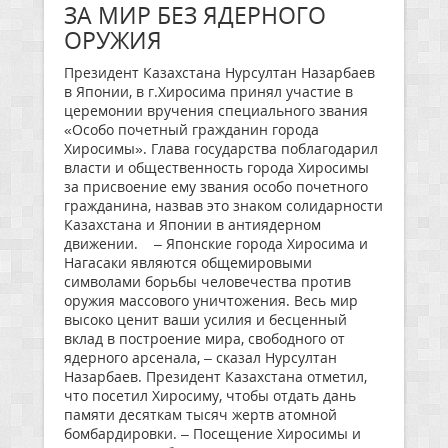
ЗА МИР БЕЗ ЯДЕРНОГО
ОРУЖИЯ
Президент Казахстана Нурсултан Назарбаев
в Японии, в г.Хиросима принял участие в
церемонии вручения специального звания
«Особо почетный гражданин города
Хиросимы». Глава государства поблагодарил
власти и общественность города Хиросимы
за присвоение ему звания особо почетного
гражданина, назвав это знаком солидарности
Казахстана и Японии в антиядерном
движении. – Японские города Хиросима и
Нагасаки являются общемировыми
символами борьбы человечества против
оружия массового уничтожения. Весь мир
высоко ценит ваши усилия и бесценный
вклад в построение мира, свободного от
ядерного арсенала, – сказал Нурсултан
Назарбаев. Президент Казахстана отметил,
что посетил Хиросиму, чтобы отдать дань
памяти десяткам тысяч жертв атомной
бомбардировки. – Посещение Хиросимы и