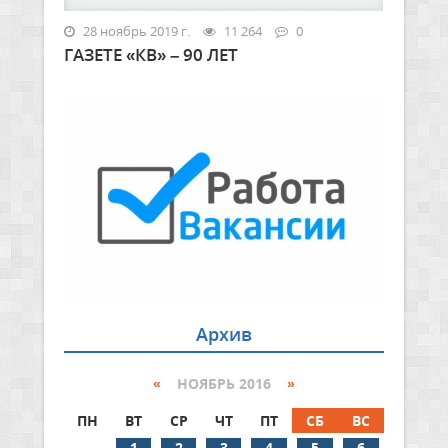
28 ноябрь 2019 г.
11 264
0
ГАЗЕТЕ «КВ» – 90 ЛЕТ
Архив
«
НОЯБРЬ 2016
»
ПН
ВТ
СР
ЧТ
ПТ
СБ
ВС
1
2
3
4
5
6