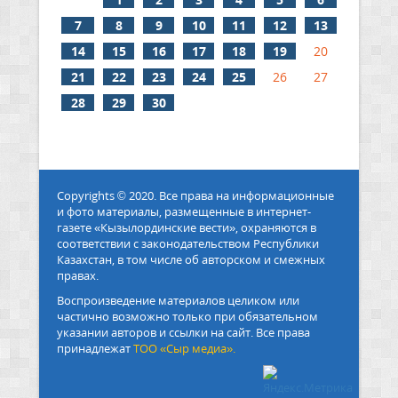
7
8
9
10
11
12
13
14
15
16
17
18
19
20
21
22
23
24
25
26
27
28
29
30
Copyrights © 2020. Все права на информационные
и фото материалы, размещенные в интернет-
газете «Кызылординские вести», охраняются в
соответствии с законодательством Республики
Казахстан, в том числе об авторском и смежных
правах.
Воспроизведение материалов целиком или
частично возможно только при обязательном
указании авторов и ссылки на сайт. Все права
принадлежат
ТОО «Сыр медиа».