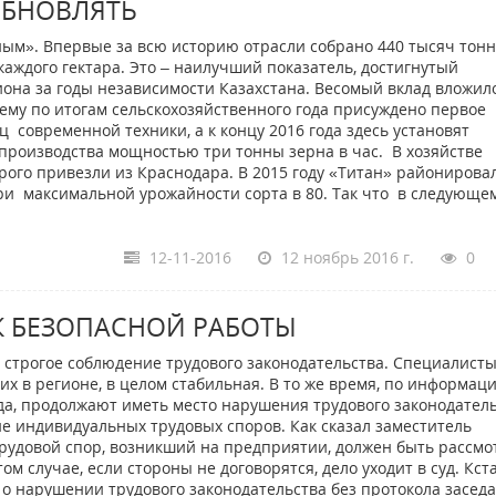
ОБНОВЛЯТЬ
дным». Впервые за всю историю отрасли собрано 440 тысяч тонн
каждого гектара. Это – наилучший показатель, достигнутый
она за годы независимости Казахстана. Весомый вклад вложило
ему по итогам сельскохозяйственного года присуждено первое
 современной техники, а к концу 2016 года здесь установят
роизводства мощностью три тонны зерна в час. В хозяйстве
рого привезли из Краснодара. В 2015 году «Титан» районировал
при максимальной урожайности сорта в 80. Так что в следующе
12-11-2016
12 ноябрь 2016 г.
0
К БЕЗОПАСНОЙ РАБОТЫ
 строгое соблюдение трудового законодательства. Специалист
х в регионе, в целом стабильная. В то же время, по информац
да, продолжают иметь место нарушения трудового законодател
ие индивидуальных трудовых споров. Как сказал заместитель
рудовой спор, возникший на предприятии, должен быть рассмо
м случае, если стороны не договорятся, дело уходит в суд. Кста
о нарушении трудового законодательства без протокола засед