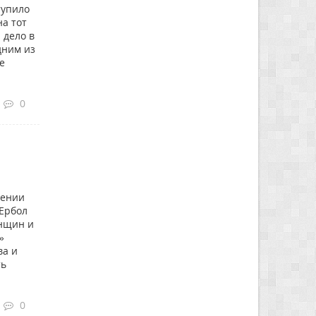
тупило
а тот
 дело в
дним из
е
0
лении
 Ербол
енщин и
»
ва и
ть
0