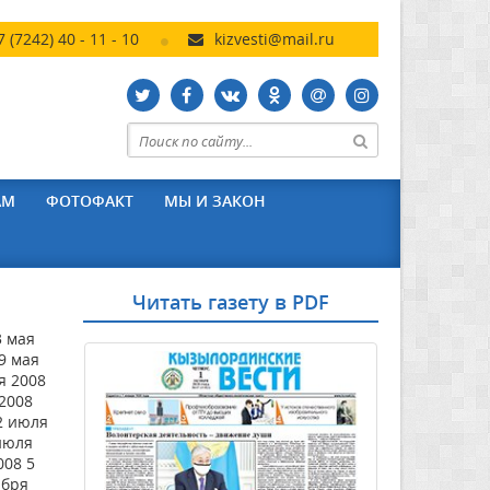
7 (7242) 40 - 11 - 10
kizvesti@mail.ru
АМ
ФОТОФАКТ
МЫ И ЗАКОН
Читать газету в PDF
3 мая
9 мая
я 2008
 2008
2 июля
июля
008 5
ября