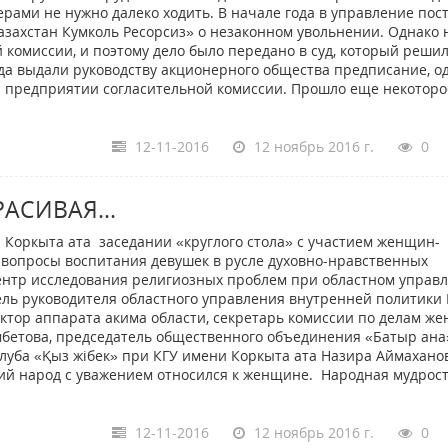
рами не нужно далеко ходить. В начале года в управление пос
захстан Кумколь Ресорсиз» о незаконном увольнении. Однако н
комиссии, и поэтому дело было передано в суд, который решил
да выдали руководству акционерного общества предписание, о
на предприятии согласительной комиссии. Прошло еще некоторо
12-11-2016
12 ноябрь 2016 г.
0
АСИВАЯ...
 Коркыта ата заседании «круглого стола» с участием женщин-
 вопросы воспитания девушек в русле духовно-нравственных
ентр исследования религиозных проблем при областном управ
ель руководителя областного управления внутренней политики
ктор аппарата акима области, секретарь комиссии по делам ж
бетова, председатель общественного объединения «Батыр ана
клуба «Қыз жібек» при КГУ имени Коркыта ата Назира Аймахано
кий народ с уважением относился к женщине. Народная мудрос
12-11-2016
12 ноябрь 2016 г.
0