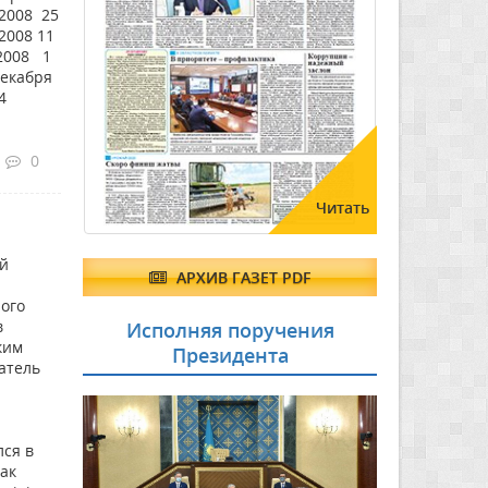
2008 25
2008 11
 2008 1
декабря
4
0
Читать
ой
АРХИВ ГАЗЕТ PDF
ого
в
Исполняя поручения
ким
Президента
атель
лся в
ак