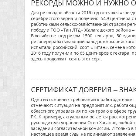
РЕКОРДЫ МОЖНО И НУЖНО 
Для рисоводов области 2016 год оказался «звез
серебристого зерна и получено 54,9 центнера с 
работниками сельскохозяйственной отрасли реги
победу и ТОО «Тан ЛТД» Жалагашского района – 
В хозяйстве под рисом 1500 гектаров, 50 единиц
рисоперерабатывающий завод южнокорейского п
испытали российский сорт «Титан», семена кото
2016 году получили по 65 центнеров с гектара 
здесь продолжат сеять этот сорт.
СЕРТИФИКАТ ДОВЕРИЯ – ЗНА
Одно из основных требований к работодателям –
отмечают: ситуация на предприятиях, работающи
областного управления по контролю в сфере тру
РК. К примеру, актуальным остается рассмотрен
руководителя управления Отеп Хасанов, любой т
заседании согласительной комиссии. И только в то
настоящее время суды не принимают заявления 