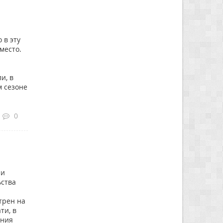
 в эту
 место.
и, в
м сезоне
0
ы
ии
ьства
трен на
ти, в
ания