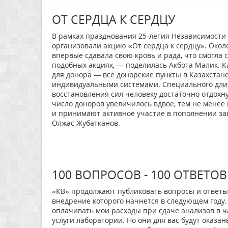
ОТ СЕРДЦА К СЕРДЦУ
В рамках празднования 25-летия Независимости
организовали акцию «От сердца к сердцу». Окол
впервые сдавала свою кровь и рада, что смогла 
подобных акциях, — поделилась Акбота Малик. Ка
для донора — все донорские пункты в Казахста
индивидуальными системами. Специального длите
восстановления сил человеку достаточно отдохну
число доноров увеличилось вдвое, тем не менее 
и принимают активное участие в пополнении зап
Олжас Жубатканов.
100 ВОПРОСОВ - 100 ОТВЕТОВ
«КВ» продолжают публиковать вопросы и ответы 
внедрение которого начнется в следующем году.
оплачивать мои расходы при сдаче анализов в 
услуги лаборатории. Но они для вас будут оказ