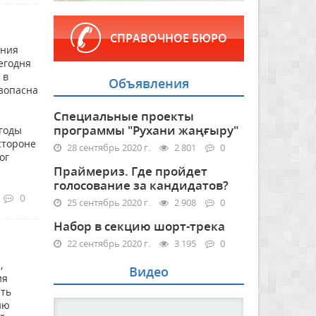
СПРАВОЧНОЕ БЮРО
ения
егодня
 в
Объявления
езопасна
Специальные проекты
программы "Рухани жаңғыру"
 годы
стороне
28 сентябрь 2020 г.
2 801
0
ог
Праймериз. Где пройдет
голосование за кандидатов?
0
25 сентябрь 2020 г.
2 908
0
Набор в секцию шорт-трека
22 сентябрь 2020 г.
3 195
0
,
Видео
ия
ать
ию