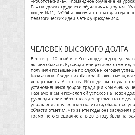
«Робототехника», «Командное обучение на урока
Ел» на уроках трудового обучения» и другим. 
лицеи №11, №264 и школу-интернат для одаренн
педагогических идей в этих учреждениях.
ЧЕЛОВЕК ВЫСОКОГО ДОЛГА
В четверг 10 ноября в Кызылорде под председа
актива области. Руководитель региона отметил,
получили повышение по службе и сегодня успеш
Казахстана. Среди них Жазира Жылкышиева, кот
департамента Агентства РК по делам государств
установившейся доброй традиции Крымбек Куше
назначением и пожелал ей успехов на новой до
руководителем областного департамента по делам
управление внутренней политики, областное уп
области отметил, что за эти годы она заслужил
грамотного специалиста. В 2013 году была наг