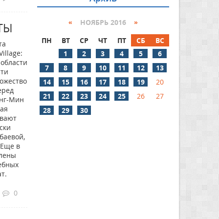
«
НОЯБРЬ 2016
»
ТЫ
ПН
ВТ
СР
ЧТ
ПТ
СБ
ВС
кта
llage:
1
2
3
4
5
6
 области
7
8
9
10
11
12
13
сти
ножество
14
15
16
17
18
19
20
еред
21
22
23
24
25
26
27
нг-Мин
кая
28
29
30
ивают
ски
баевой,
 Еще в
влены
ебных
т.
0