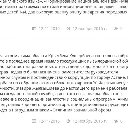
х английского языка», «Формирование национальной идеи «Мәң
Участники практикума посетили инновационные площадки - шко
ых детей №4, дав высокую оценку опыту внедрения передовых
12-11-2016
12 ноябрь 2016 г.
0
тельством акима области Крымбека Кушербаева состоялось собр
 что в последнее время немало госслужащих Кызылординской об
но работают на различных ответственных должностях в столиц
орая недавно была назначена заместителем руководителя
енной службы и противодействию коррупции по городу Астане. 
рбаев на собрании актива области поздравил Ж. Жылкышиеву 
лжности. Жазира Жылкышиева до настоящего времени работала
 государственной службы, а до этого возглавляла областное
равление координации занятости и социальных программ. Аким
а репутацию хорошего организатора, принципиального руководи
раждена нагрудным знаком «Отличник социальной сферы».
12-11-2016
12 ноябрь 2016 г.
0