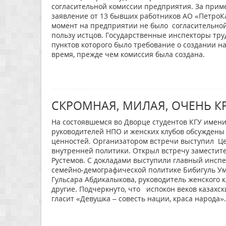
согласительной комиссии предприятия. За приме
заявление от 13 бывших работников АО «ПетроКа
момент на предприятии не было согласительной 
пользу истцов. Государственные инспекторы тру
пунктов которого было требование о создании 
время, прежде чем комиссия была создана.
СКРОМНАЯ, МИЛАЯ, ОЧЕНЬ КР
На состоявшемся во Дворце студентов КГУ имени
руководителей НПО и женских клубов обсуждены
ценностей. Организатором встречи выступил Ц
внутренней политики. Открыл встречу заместит
Рустемов. С докладами выступили главный инспе
семейно-демографической политике Бибигуль Ум
Гульсара Абдикалыкова, руководитель женского 
другие. Подчеркнуто, что испокон веков казахс
гласит «Девушка – совесть нации, краса народа».