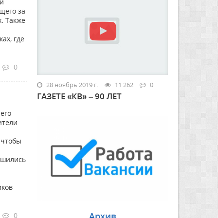
ий
ющего за
. Также
ах, где
0
28 ноябрь 2019 г.
11 262
0
ГАЗЕТЕ «КВ» – 90 ЛЕТ
 его
ители
 чтобы
ишились
иков
Архив
0