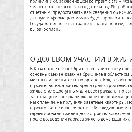
поликлиники, заключившей контракт с этим Фондо
человек, то согласно законодательству РК, рабо
отчетным, предоставлять вам сведения об исчи
данную информацию можно будет проверить пос
Государственного центра по выплате пенсий, Цен
вы закреплены.
О ДОЛЕВОМ УЧАСТИИ В ЖИЛ
В Казахстане с 9 октября с. г. вступил в силу н
основных механизмах на брифинге в областном 
местных исполнительных органов. Как, в частно
строительства, архитектуры и градостроительств
жилье стало доступным для всех граждан. Но ест
застройщики завлекали вкладчиков низкими цен
накоплений, не получили заветные квартиры. Н
строительстве и включает в себя следующие ме
гарантирования жилищного строительства; участ
после возведения каркаса жилого дома (здания).