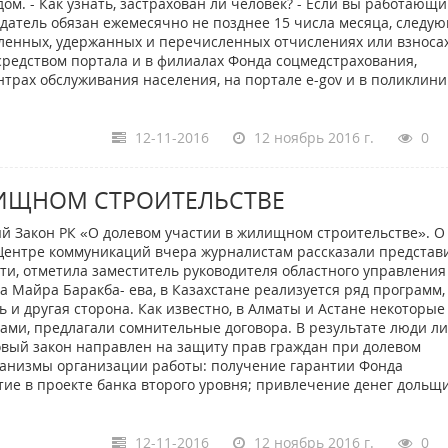
м. - Как узнать, застрахован ли человек? - Если вы работающ
тодатель обязан ежемесячно не позднее 15 числа месяца, следу
сленных, удержанных и перечисленных отчислениях или взносах
редством портала и в филиалах Фонда соцмедстрахования,
трах обслуживания населения, на портале e-gov и в поликлиник
12-11-2016
12 ноябрь 2016 г.
0
ИЩНОМ СТРОИТЕЛЬСТВЕ
овый Закон РК «О долевом участии в жилищном строительстве». О
Центре коммуникаций вчера журналистам рассказали представ
сти, отметила заместитель руководителя областного управления
а Майра Баракба- ева, в Казахстане реализуется ряд программ,
ь и другая сторона. Как известно, в Алматы и Астане некоторые
ами, предлагали сомнительные договора. В результате люди л
овый закон направлен на защиту прав граждан при долевом
ханизмы организации работы: получение гарантии Фонда
ие в проекте банка второго уровня; привлечение денег дольщ
12-11-2016
12 ноябрь 2016 г.
0