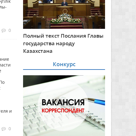
гілік
лы-
0
Полный текст Послания Главы
государства народу
Казахстана
ание
Конкурс
ласти
е
По
с
теля и
0