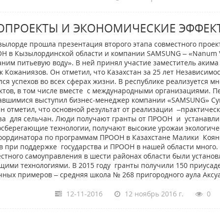
ОПРОЕКТЫ И ЭКОНОМИЧЕСКИЕ ЭФФЕК
зылорде прошла презентация второго этапа совместного прое
Н в Кызылординской области и компании SAMSUNG – «Nanum Vi
аним питьевую воду». В ней принял участие заместитель акима
к Кожаниязов. Он отметил, что Казахстан за 25 лет Независимо
лся успехов во всех сферах жизни. В республике реализуется м
ктов, в том числе вместе с международными организациями. П
авшимися выступил бизнес-менеджер компании «SAMSUNG» Су
Он отметил, что основной результат от реализации –практичес
за для сельчан. Люди получают гранты от ПРООН и устанавл
сберегающие технологии, получают высокие урожаи экологиче
координатора по программам ПРООН в Казахстане Малики Коян
в при поддержке государства и ПРООН в нашей области много.
естного самоуправления в шести районах области были устано
ими технологиями. В 2015 году гранты получили 150 приусад
ачных примеров – средняя школа № 268 пригородного аула Аксуа
12-11-2016
12 ноябрь 2016 г.
0