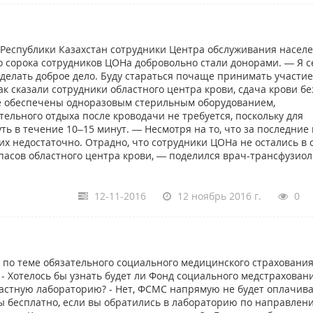
 Республики Казахстан сотрудники Центра обслуживания насел
о сорока сотрудников ЦОНа добровольно стали донорами. — Я с
сделать доброе дело. Буду стараться почаще принимать участие
к сказали сотрудники областного центра крови, сдача крови б
не обеспечены одноразовым стерильным оборудованием,
льного отдыха после кроводачи не требуется, поскольку для
ть в течение 10–15 минут. — Несмотря на то, что за последние
их недостаточно. Отрадно, что сотрудники ЦОНа не остались в 
асов областного центра крови, — поделился врач-трансфузиол
12-11-2016
12 ноябрь 2016 г.
0
по теме обязательного социального медицинского страхования
 - Хотелось бы узнать будет ли Фонд социального медстрахован
частную лабораторию? - Нет, ФСМС напрямую не будет оплачив
аны бесплатно, если вы обратились в лабораторию по направлен