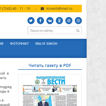
7 (7242) 40 - 11 - 10
kizvesti@mail.ru
АМ
ФОТОФАКТ
МЫ И ЗАКОН
Читать газету в PDF
кой в
ата.
 подряд
годы в
а в
 водой