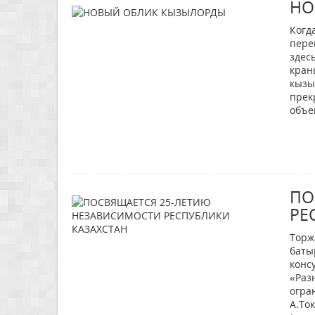
НО
Когд
пере
здес
кран
кызы
прек
объе
ПО
РЕ
Торж
баты
конс
«Раз
огра
А.То