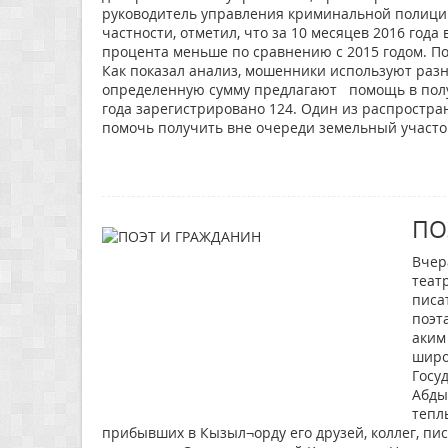
руководитель управления криминальной полиции 
частности, отметил, что за 10 месяцев 2016 года
процента меньше по сравнению с 2015 годом. П
Как показал анализ, мошенники используют разн
определенную сумму предлагают помощь в получ
года зарегистрировано 124. Один из распрост
помочь получить вне очереди земельный участо
ПО
Вчер
теат
писа
поэт
аким
широ
Госу
Абды
тепл
прибывших в Кызыл¬орду его друзей, коллег, пис