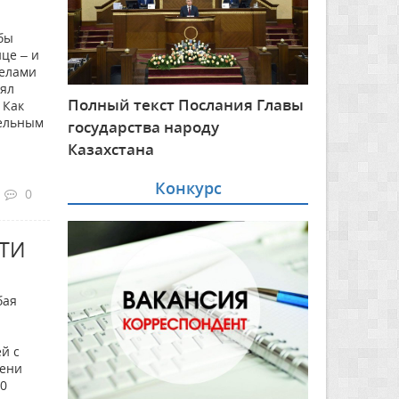
табы
ице – и
релами
лял
Полный текст Послания Главы
 Как
тельным
государства народу
Казахстана
Конкурс
0
ТИ
бая
й с
мени
00