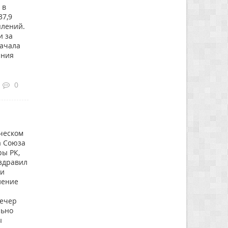
 в
37,9
плений.
и за
начала
ания
0
ческом
а Союза
ры РК,
оздравил
 и
ление
вечер
льно
ы