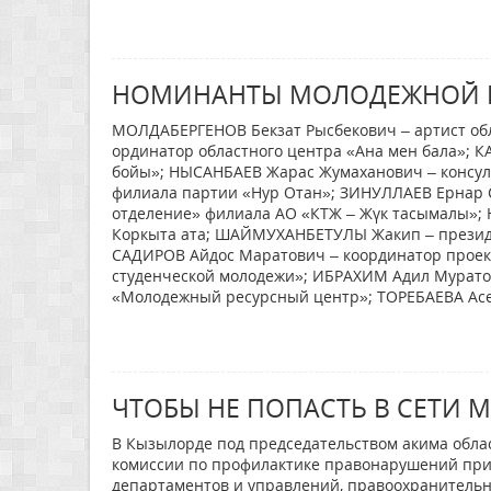
НОМИНАНТЫ МОЛОДЕЖНОЙ ПР
МОЛДАБЕРГЕНОВ Бекзат Рысбекович – артист о
ординатор областного центра «Ана мен бала»; 
бойы»; НЫСАНБАЕВ Жарас Жумаханович – консул
филиала партии «Нур Отан»; ЗИНУЛЛАЕВ Ернар 
отделение» филиала АО «КТЖ – Жүк тасымалы»;
Коркыта ата; ШАЙМУХАНБЕТУЛЫ Жакип – президе
САДИРОВ Айдос Маратович – координатор проек
студенческой молодежи»; ИБРАХИМ Адил Мурато
«Молодежный ресурсный центр»; ТОРЕБАЕВА Асе
ЧТОБЫ НЕ ПОПАСТЬ В СЕТИ
В Кызылорде под председательством акима обла
комиссии по профилактике правонарушений при 
департаментов и управлений, правоохранительн