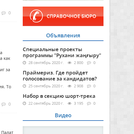
0
СПРАВОЧНОЕ БЮРО
Объявления
Специальные проекты
на
программы "Рухани жаңғыру"
а как
28 сентябрь 2020 г.
2 800
0
иг за
Праймериз. Где пройдет
голосование за кандидатов?
25 сентябрь 2020 г.
2 908
0
я. То
Набор в секцию шорт-трека
22 сентябрь 2020 г.
3 195
0
0
Видео
 Палат