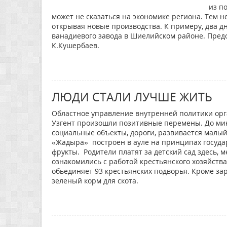
из п
может не сказаться на экономике региона. Тем
открывая новые производства. К примеру, два д
ванадиевого завода в Шиелийском районе. Предс
К.Кушербаев.
ЛЮДИ СТАЛИ ЛУЧШЕ ЖИТЬ
Областное управление внутренней политики орга
Узгент произошли позитивные перемены. До ми
социальные объекты, дороги, развивается малы
«Жадыра» построен в ауле на принципах государ
фрукты. Родители платят за детский сад здесь, м
ознакомились с работой крестьянского хозяйств
обьединяет 93 крестьянских подворья. Кроме за
зеленый корм для скота.