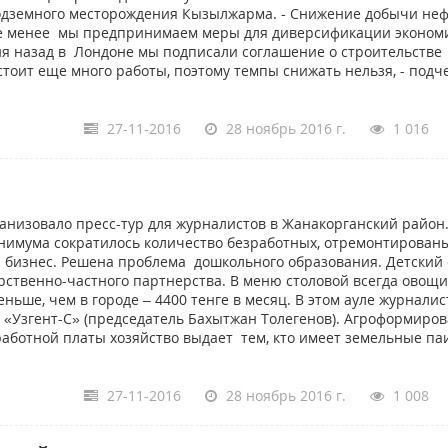
одземного месторождения Кызылжарма. - Снижение добычи неф
 не менее мы предпринимаем меры для диверсификации эконом
ня назад в Лондоне мы подписали соглашение о строительстве
тоит еще много работы, поэтому темпы снижать нельзя, - подч
27-11-2016
28 ноябрь 2016 г.
1 016
низовало пресс-тур для журналистов в Жанакорганский район.
нимума сократилось количество безработных, отремонтирован
й бизнес. Решена проблема дошкольного образования. Детский 
ственно-частного партнерства. В меню столовой всегда овощи
еньше, чем в городе – 4400 тенге в месяц. В этом ауле журнали
а «Узгент-С» (председатель Бахытжан Толегенов). Агроформиро
работной платы хозяйство выдает тем, кто имеет земельные па
27-11-2016
28 ноябрь 2016 г.
1 008