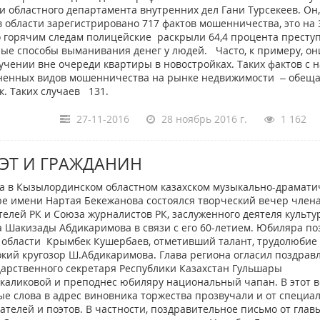
областного департамента внутренних дел Гани Турсекеев. Он,
 в области зарегистрировано 717 фактов мошенничества, это на 
о горячим следам полицейские раскрыли 64,4 процента престу
ые способы выманивания денег у людей. Часто, к примеру, он
ении вне очереди квартиры в новостройках. Таких фактов с 
раненных видов мошенничества на рынке недвижимости – обещ
к. Таких случаев 131.
27-11-2016
28 ноябрь 2016 г.
1 162
ЭТ И ГРАЖДАНИН
а в Кызылординском областном казахском музыкально-драмати
ре имени Нартая Бекежанова состоялся творческий вечер член
телей РК и Союза журналистов РК, заслуженного деятеля культу
а Шакизады Абдикаримова в связи с его 60-летием. Юбиляра п
 области Крымбек Кушербаев, отметивший талант, трудолюбие
кий кругозор Ш.Абдикаримова. Глава региона огласил поздрав
дарственного секретаря Республики Казахстан Гульшары
каликовой и преподнес юбиляру национальный чапан. В этот 
ые слова в адрес виновника торжества прозвучали и от специа
ателей и поэтов. В частности, поздравительное письмо от глав