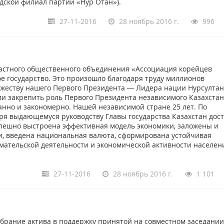
одской филиал партии «Нур Отан»).
27-11-2016
28 ноябрь 2016 г.
996
астного общественного объединения «Ассоциация корейцев
ое государство. Это произошло благодаря труду миллионов
мужеству нашего Первого Президента — Лидера нации Нурсулта
 закрепить роль Первого Президента независимого Казахстан
нно и закономерно. Нашей независимой стране 25 лет. По
ря выдающемуся руководству Главы государства Казахстан дост
пешно выстроена эффективная модель экономики, заложены и
, введена национальная валюта, сформирована устойчивая
мательской деятельности и экономической активности населени
27-11-2016
28 ноябрь 2016 г.
1 101
обрание актива в поддержку принятой на совместном заседании