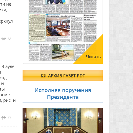
ти не
ики,
еркнул
0
Читать
 В ауле
ы
АРХИВ ГАЗЕТ PDF
сад
 и
сты
Исполняя поручения
вание
Президента
и, рис и
0