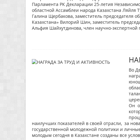
Парламента РК Декларации 25-летия Независимо
областной Ассамблеи народа Казахстана Ляйля 
Галина Щербакова, заместитель председателя о
Казахстана» Вилорий Шин, заместитель председ
Альфия Шайхутдинова, член научно-экспертной г
НА
Во Д
нагр
юнош
облас
тала
цере
Он о
кото
проц
наилучших показателей в своей отрасли, за но
государственной молодежной политики и личные 
молодым сегодня в Казахстане созданы все усло