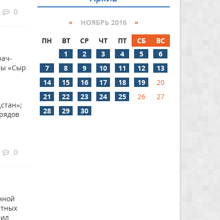
0
«
НОЯБРЬ 2016
»
ПН
ВТ
СР
ЧТ
ПТ
СБ
ВС
1
2
3
4
5
6
рач-
ты «Сыр
7
8
9
10
11
12
13
14
15
16
17
18
19
20
21
22
23
24
25
26
27
стан»;
28
29
30
рядов
0
нной
стных
пил