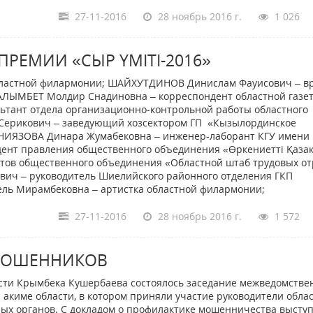
27-11-2016
28 ноябрь 2016 г.
1 026
ЕМИИ «СЫР YМIТI-2016»
бластной филармонии; ШАЙХУТДИНОВ Динислам Фауисович – в
КАЛЫМБЕТ Молдир Снадиновна – корреспондент областной газе
ьтант отдела организационно-контрольной работы областного
Серикович – заведующий хозсектором ГП «Кызылординское
 НИЯЗОВА Динара Жумабековна – инженер-лаборант КГУ имени
нт правления общественного объединения «Өркениетті Қазақ
тов общественного объединения «Областной штаб трудовых от
вич – руководитель Шиелийского районного отделения ГКП
ль Мирамбековна – артистка областной филармонии;
27-11-2016
28 ноябрь 2016 г.
1 572
 МОШЕННИКОВ
сти Крымбека Кушербаева состоялось заседание межведомстве
акиме области, в котором приняли участие руководители обла
ых органов. С докладом о профилактике мошенничества высту