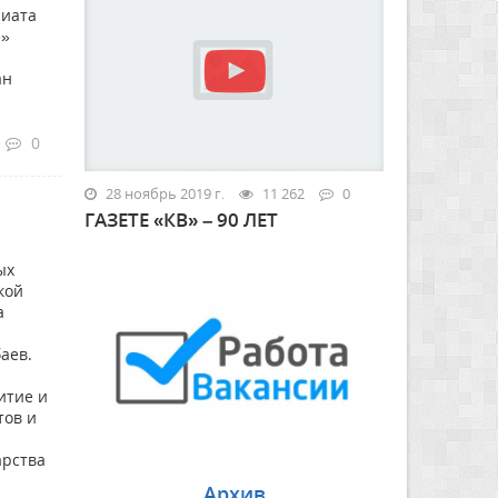
риата
е»
ан
0
28 ноябрь 2019 г.
11 262
0
ГАЗЕТЕ «КВ» – 90 ЛЕТ
ых
кой
а
аев.
итие и
тов и
арства
Архив