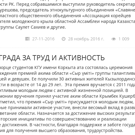
сти РК. Перед собравшимися выступили руководитель секрета
Турешова, председатель этнокультурного объединения «Славян
бластного общественного объединения «Ассоциация корейцев
ателя молодежного крыла областной Ассамблеи народа Казахст
руппы Саулет Сахиев и другие.
27-11-2016
28 ноябрь 2016 г.
1 009
ГРАДА ЗА ТРУД И АКТИВНОСТЬ
ворце студентов КГУ имени Коркыта ата состоялась церемония
аждения премией акима области «Сыр үмiтi» группы талантлив
ей и девушек. Ее получили 30 активных жителей Кызылординс
ти в возрасте от 14 до 29 лет. Эта премия вручается с 2011 год
нтливым молодым людям с активной жизненной позицией. В
монии вручения принял участие аким области Крымбек Кушерб
тметил, что премия «Сыр үміті» присуждается молодым людям,
рые принимали активное участие, внесли весомый вклад в разв
ветание области. Назначается за достижение высоких результа
ваторские инициативы по совершенствованию и реализации
достижения. В частности, благодаря поддержке и заботе госуд
вия для получения высшего образования, трудоустройства.