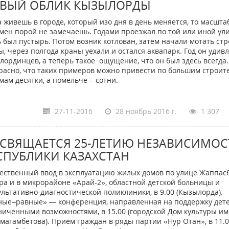
ВЫЙ ОБЛИК КЫЗЫЛОРДЫ
а живешь в городе, который изо дня в день меняется, то масш
мен порой не замечаешь. Годами проезжал по той или иной ул
ь был пустырь. Потом возник котлован, затем начали мотать ст
ы, через полгода краны уехали и остался аквапарк. Год он удив
лординцев, а теперь такое ощущение, что он был здесь всегда.
расно, что таких примеров можно привести по большим строи
мам десятки, а помельче – сотни.
27-11-2016
28 ноябрь 2016 г.
1 307
СВЯЩАЕТСЯ 25-ЛЕТИЮ НЕЗАВИСИМОС
СПУБЛИКИ КАЗАХСТАН
ественный ввод в эксплуатацию жилых домов по улице Жаппас
ра и в микрорайоне «Арай-2», областной детской больницы и
ультативно-диагностической поликлиники, в 9.00 (Кызылорда).
ные–равные» — конференция, направленная на поддержку дете
ниченными возможностями, в 15.00 (городской Дом культуры и
кмагамбетова). Прием граждан в ряды партии «Нур Отан», в 11.