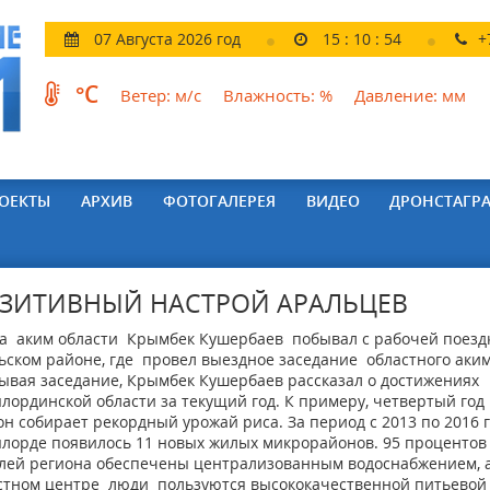
07 Августа 2026 год
15
:
10
:
55
+
°C
Ветер:
м/с
Влажность:
%
Давление:
мм
ОЕКТЫ
АРХИВ
ФОТОГАЛЕРЕЯ
ВИДЕО
ДРОНСТАГР
ЗИТИВНЫЙ НАСТРОЙ АРАЛЬЦЕВ
а аким области Крымбек Кушербаев побывал с рабочей поезд
ьском районе, где провел выездное заседание областного аким
ывая заседание, Крымбек Кушербаев рассказал о достижениях
лординской области за текущий год. К примеру, четвертый год
он собирает рекордный урожай риса. За период с 2013 по 2016 
лорде появилось 11 новых жилых микрорайонов. 95 процентов
лей региона обеспечены централизованным водоснабжением, 
стном центре люди пользуются высококачественной питьевой