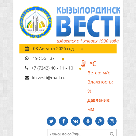
издается с 1 января 1930 года
08 Августа 2026 год
19
:
55
:
38
°C
+7 (7242) 40 - 11 - 10
Ветер:
м/с
kizvesti@mail.ru
Влажность:
%
Давление:
мм