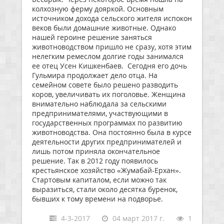
колхозную ферму дояркой. Основным
источником дохода сельского жителя испокон
веков были домашние животные. Однако
нашей героине решение заняться
животноводством пришло не сразу, хотя этим
нелегким ремеслом долгие годы занимался
ее отец Усен Кишкенбаев. Сегодня его дочь
Гульмира продолжает дело отца. На
семейном совете было решено разводить
коров, увеличивать их поголовье. Женщина
внимательно наблюдала за сельскими
предпринимателями, участвующими в
государственных программах по развитию
животноводства. Она постоянно была в курсе
деятельности других предпринимателей и
лишь потом приняла окончательное
решение. Так в 2012 году появилось
крестьянское хозяйство «Жумабай-Ерхан».
Стартовым капиталом, если можно так
выразиться, стали около десятка буренок,
бывших к тому времени на подворье.
4-3-2017
04 март 2017 г.
1