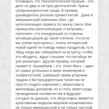
Очевидно, что технологический прорыв – это
дело не двух и не трех десятилетий. Нужна
суперконкурентная среда. В пример
руководитель региона привел Китай. Даже в
американской компании Uber, где
капитализация сервиса по заказу такси Uber
превысила капитализацию «Газпрома»,
признают, что конкуренция со стороны
китайцев дошла до такой степени, что если
мы утром проснулись с очень интересной
новой идеей по поводу новых продуктов, то в
обед, когда мы собираемся на встречу, чтобы
это обсудить, вдруг слышим, что китайцы ее
уже реализуют. Другой пример, который
привел К. Кушербаев – это Илон Маск – один
из самых успешных в мире инженеров и
изобретателей, сумевший своим упорным
трудом и беспрецедентным талантом не
просто создать компании с оборотами в
миллиарды долларов, но и стать своего рода
проводником человечества в будущее.
Сегодня он доказал, что, безусловно, является
креативным лидером мировой космонавтики
не только американской и не только частной.