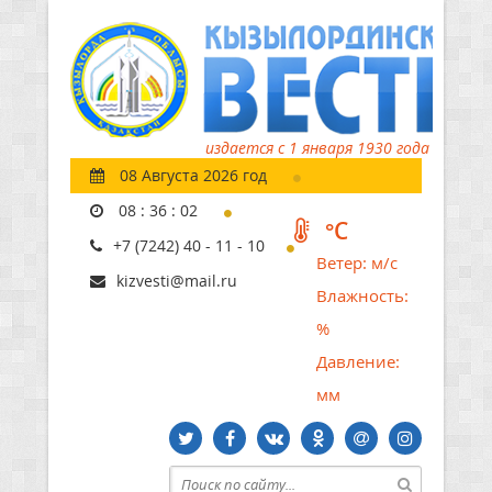
издается с 1 января 1930 года
08 Августа 2026 год
08
:
36
:
04
°C
+7 (7242) 40 - 11 - 10
Ветер:
м/с
kizvesti@mail.ru
Влажность:
%
Давление:
мм