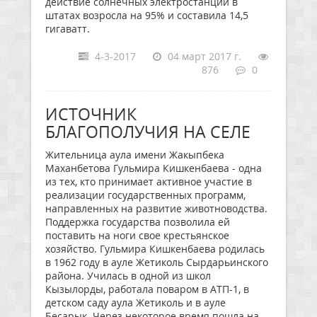
действие солнечных электростанций в
штатах возросла на 95% и составила 14,5
гигаватт.
4-3-2017
04 март 2017 г.
876
0
ИСТОЧНИК
БЛАГОПОЛУЧИЯ НА СЕЛЕ
Жительница аула имени Жакыпбека
Маханбетова Гульмира Кишкенбаева - одна
из тех, кто принимает активное участие в
реализации государственных программ,
направленных на развитие животноводства.
Поддержка государства позволила ей
поставить на ноги свое крестьянское
хозяйство. Гульмира Кишкенбаева родилась
в 1962 году в ауле Жетиколь Сырдарьинского
района. Училась в одной из школ
Кызылорды, работала поваром в АТП-1, в
детском саду аула Жетиколь и в ауле
Бесарык. Через некоторое время пошла на