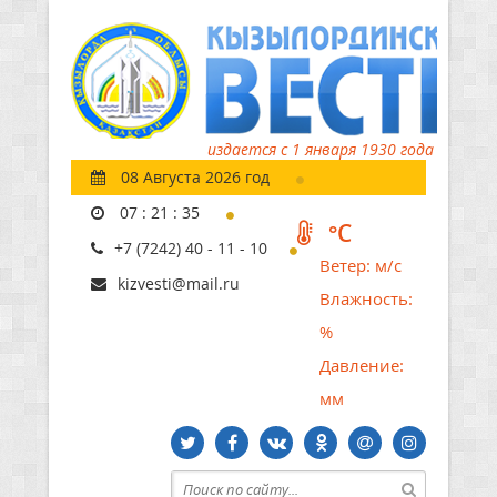
издается с 1 января 1930 года
08 Августа 2026 год
07
:
21
:
35
°C
+7 (7242) 40 - 11 - 10
Ветер:
м/с
kizvesti@mail.ru
Влажность:
%
Давление:
мм