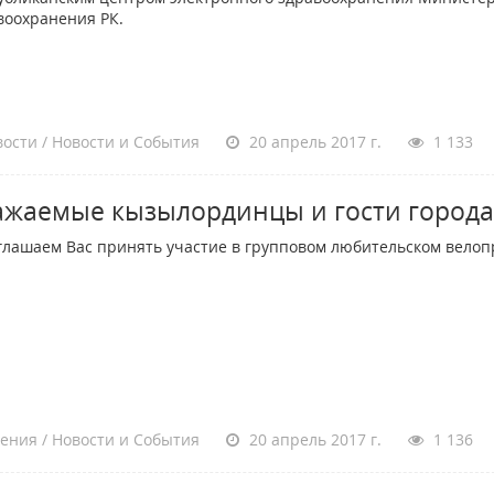
воохранения РК.
ости / Новости и События
20 апрель 2017 г.
1 133
ажаемые кызылординцы и гости города
лашаем Вас принять участие в групповом любительском велоп
ения / Новости и События
20 апрель 2017 г.
1 136