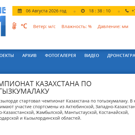
06 Августа 2026 год
18
:
38
:
11
+
°C
Ветер:
м/с
Влажность:
%
Давление:
мм
ОЕКТЫ
АРХИВ
ФОТОГАЛЕРЕЯ
ВИДЕО
ДРОНСТАГР
МПИОНАТ КАЗАХСТАНА ПО
ГЫЗКУМАЛАКУ
зылорде стартовал чемпионат Казахстана по тогызкумалаку. В 
имают участие спортсмены из Актюбинской, Западно-Казахстан
-Казахстанской, Жамбылской, Мангыстауской, Костанайской,
одарской и Кызылординской областей.