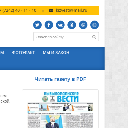
7 (7242) 40 - 11 - 10
kizvesti@mail.ru
АМ
ФОТОФАКТ
МЫ И ЗАКОН
Читать газету в PDF
нем
ской,