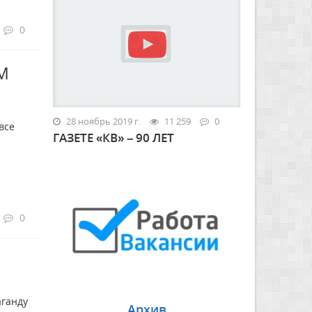
0
М
и
28 ноябрь 2019 г.
11 259
0
все
ГАЗЕТЕ «КВ» – 90 ЛЕТ
0
аганду
Архив