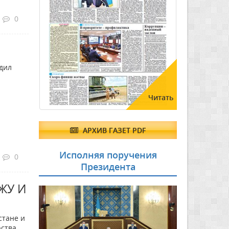
0
удил
Читать
АРХИВ ГАЗЕТ PDF
Исполняя поручения
0
Президента
ЖУ И
стане и
рства