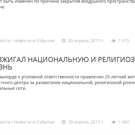
т быть изменен по причине закрытия воздушного пространства
оне
ости / Новости и События
20 апрель 2017 г.
1 075
ЗЖИГАЛ НАЦИОНАЛЬНУЮ И РЕЛИГИО
ЗНЬ
зылорде к уголовной ответственности привлечен 25-летний жи
стного центра за разжигание национальной, религиозной розн
альные сети.
ости / Новости и События
20 апрель 2017 г.
1 047