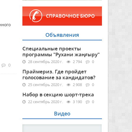
СПРАВОЧНОЕ БЮРО
нного
Объявления
Специальные проекты
программы "Рухани жаңғыру"
28 сентябрь 2020 г.
2 794
0
0
Праймериз. Где пройдет
голосование за кандидатов?
25 сентябрь 2020 г.
2 908
0
Набор в секцию шорт-трека
22 сентябрь 2020 г.
3 190
0
Видео