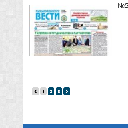
№5
1
2
3