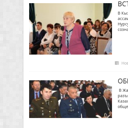
ВС
В Кы
асса
Нурс
созн
Нов
ОБ
В Жа
разъ
Каза
обще