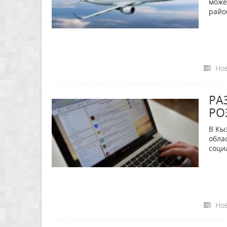
може
рай
Нов
РА
РО
В Кы
обла
соци
Нов