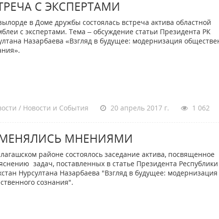
ТРЕЧА С ЭКСПЕРТАМИ
зылорде в Доме дружбы состоялась встреча актива областной
мблеи с экспертами. Тема – обсуждение статьи Президента РК
ултана Назарбаева «Взгляд в будущее: модернизация обществе
ания».
ости / Новости и События
20 апрель 2017 г.
1 062
МЕНЯЛИСЬ МНЕНИЯМИ
лагашском районе состоялось заседание актива, посвященное
яснению задач, поставленных в статье Президента Республики
хстан Нурсултана Назарбаева "Взгляд в будущее: модернизация
ственного сознания".