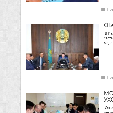
Нов
ОБ
В Ка
стат
моде
Нов
МО
УХ
Сего
респ