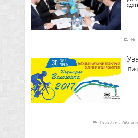
здра
Нов
Ув
Приг
Новости / Объявл