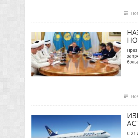
Нов
НА
НО
През
запр
бол
Нов
ИЗ
АС
С 21