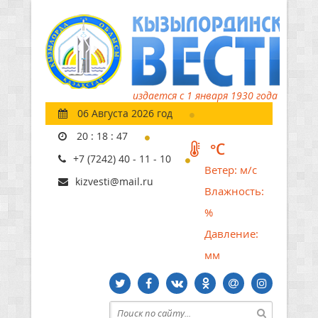
издается с 1 января 1930 года
06 Августа 2026 год
20
:
18
:
48
°C
+7 (7242) 40 - 11 - 10
Ветер:
м/с
kizvesti@mail.ru
Влажность:
%
Давление:
мм