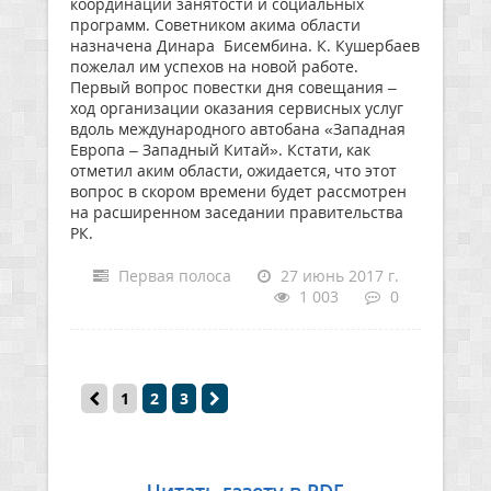
координации занятости и социальных
программ. Советником акима области
назначена Динара Бисембина. К. Кушербаев
пожелал им успехов на новой работе.
Первый вопрос повестки дня совещания –
ход организации оказания сервисных услуг
вдоль международного автобана «Западная
Европа – Западный Китай». Кстати, как
отметил аким области, ожидается, что этот
вопрос в скором времени будет рассмотрен
на расширенном заседании правительства
РК.
Первая полоса
27 июнь 2017 г.
1 003
0
1
2
3