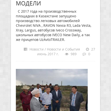
МОДЕЛИ
С 2017 года на производственных
площадках в Казахстане запущено
производство легковых автомобилей
Chevrolet NIVA , RAVON Nexia R3, Lada Vesta,
Xray, Largus, автобусов Iveco Crossway,
школьных автобусов IVECO New Daily, а так
же прицепов UzAvtoTRAILER.
Новости / Новости и События
27
июнь 2017 г.
989
0