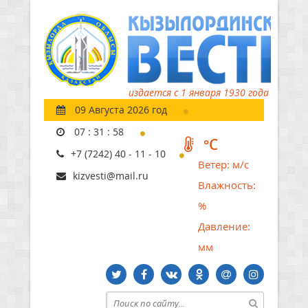
издается с 1 января 1930 года
09 Августа 2026 год
07
:
31
:
59
°C
+7 (7242) 40 - 11 - 10
Ветер:
м/с
kizvesti@mail.ru
Влажность:
%
Давление:
мм