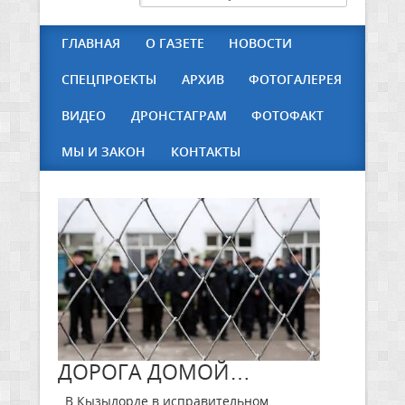
ГЛАВНАЯ
О ГАЗЕТЕ
НОВОСТИ
СПЕЦПРОЕКТЫ
АРХИВ
ФОТОГАЛЕРЕЯ
ВИДЕО
ДРОНСТАГРАМ
ФОТОФАКТ
МЫ И ЗАКОН
КОНТАКТЫ
ДОРОГА ДОМОЙ…
В Кызылорде в исправительном