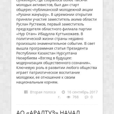
молодых активистов, был дан старт
общерес¬публиканской молодежной акции
«Рухани жаңғыру». В церемонии открытия
приняли участие заместитель акима области
Руслан Рустемов, первый заместитель
председателя областного филиала партии
«Нур Отан» Ибадулла Куттыкожаев. В
политической жизни страны недавно
произошло знаменательное событие. В свет
вышла программная статья Президента
Республики Казахстан Нурсултана
Назарбаева «Взгляд в будущее:
модернизация общественного сознания».
Ключевую роль в развитии любого общества
играет патриотическое воспитание
молодежи, ее отношение к своим
национальным корням.
Вторая полоса
16 сентябрь 2017
г.
768
0
АО «АРАЛТУЗ» НАЧАЛ