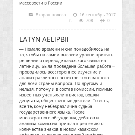
массовости в России.
Вторая полоса
16 сентябрь 2017
г.
708
0
LATYN AELIPBII
— Немало времени и сил понадобилось на
то, чтобы на самом высоком уровне принять
решение о переводе казахского языка на
латиницу. Была проведена большая работа –
проводилось всестороннее изучение и
анализ различных аспектов этого важного
для всей страны вопроса. По-другому и
нельзя, потому и в состав комиссии, помимо
известных ученых-лингвистов, вошли
депутаты, общественные деятели. То есть,
все те, кому небезразлична судьба
государственного языка. После
многократного обсуждения, дебатов и
анализа комиссия пришла к решению о
количестве знаков в новом казахском
алфавите на основе латинской графики.