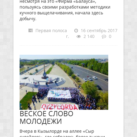
несмотря на это «Фирма «Балауса»,
пользуясь своими разработками методики
кучного выщелачивания, начала здесь
добычу.
Первая полоса
16 сентябрь 2017
г.
2 140
0
ВЕСКОЕ СЛОВО
МОЛОДЕЖИ
Вчера в Кызылорде на аллее «Сыр
сүлейлері», где собралось более тысячи