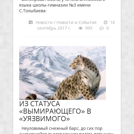
языка школы-гимназии №3 имени
С.Толыбаева:
Новости / Новости и События
16
сентябрь 2017 г.
995
0
ИЗ СТАТУСА
«ВЫМИРАЮЩЕГО» В
«УЯЗВИМОГО»
Неуловимый снежный барс, до сих пор
считавшийся вымирающим видом, повышен