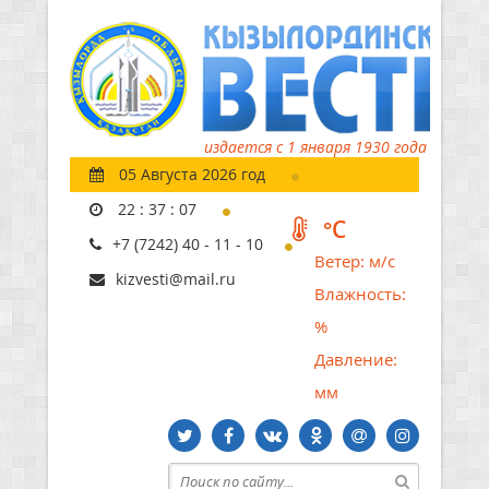
издается с 1 января 1930 года
05 Августа 2026 год
22
:
37
:
08
°C
+7 (7242) 40 - 11 - 10
Ветер:
м/с
kizvesti@mail.ru
Влажность:
%
Давление:
мм