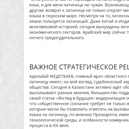
язык, и для меня латиница не чужая. Возникающ
другом: возврат к латинице не только откроет м
языка в тюркском мире. Несмотря на то, латинс
земли пользуется латиницей. Даже Китай и Инд
многовековой историей, сегодня вынуждены акти
экономического секторов. Арабский мир сейчас т
ничего предосудительного.
ВАЖНОЕ СТРАТЕГИЧЕСКОЕ Р
Адильбай МЕДЕТБАЕВ, главный врач областного п
латиницу имеет, на мой взгляд, судьбоносный х
общества. Сегодня в Казахстане активно идет о
высказывают разные мнения, большинство подде
своей статье «Взгляд в будущее: модернизация 
что «общественное сознание требует не только 
которые могли бы позволить ответить на вызовы
языка на латиницу, по мнению Президента, имее
технологической среды, и особенности коммуник
процесса в XXI веке.