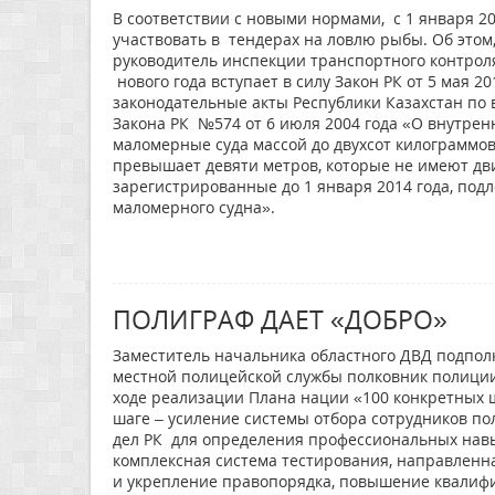
В соответствии с новыми нормами, с 1 января 
участвовать в тендерах на ловлю рыбы. Об этом
руководитель инспекции транспортного контроля
нового года вступает в силу Закон РК от 5 мая 
законодательные акты Республики Казахстан по 
Закона РК №574 от 6 июля 2004 года «О внутрен
маломерные суда массой до двухсот килограммов
превышает девяти метров, которые не имеют дви
зарегистрированные до 1 января 2014 года, под
маломерного судна».
ПОЛИГРАФ ДАЕТ «ДОБРО»
Заместитель начальника областного ДВД подпол
местной полицейской службы полковник полици
ходе реализации Плана нации «100 конкретных ш
шаге – усиление системы отбора сотрудников по
дел РК для определения профессиональных навы
комплексная система тестирования, направленна
и укрепление правопорядка, повышение квалифи