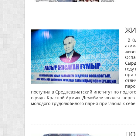
ЖИ
В Кы
аким
жизн
Оспа
Сырд
году
при 
отли
паро
поступил в Среднеазиатский институт по подгот
в ряды Красной Армии. Демобилизовался через го
молодого трудолюбивого парня пригласил к себе
ПО