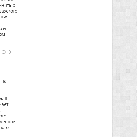
мнить о
захского
ения
о и
том
0
 на
а. В
чает,
,
ого
еменной
ного