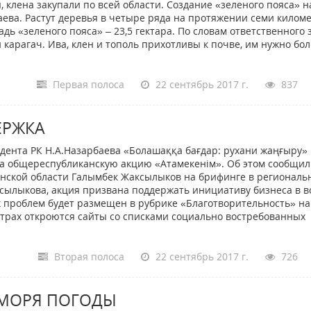
, клена закупали по всей области. Создание «зеленого пояса» 
ева. Растут деревья в четыре ряда на протяжении семи киломе
дь «зеленого пояса» – 23,5 гектара. По словам ответственного 
карагач. Ива, клен и тополь прихотливы к почве, им нужно бо
Первая полоса
22 сентябрь 2017 г.
837
ЕРЖКА
дента РК Н.А.Назарбаева «Болашаққа бағдар: рухани жаңғыру»
 общереспубликанскую акцию «Атамекенiм». Об этом сообщил
ской области Галымбек Жаксылыков на брифинге в региональ
сылыкова, акция призвана поддержать инициативу бизнеса в в
 проблем будет размещен в рубрике «Благотворительность» на
нтрах откроются сайты со списками социально востребованных
Вторая полоса
22 сентябрь 2017 г.
726
У МОРЯ ПОГОДЫ