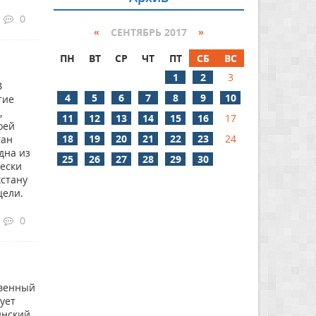
0
«
СЕНТЯБРЬ 2017
»
ПН
ВТ
СР
ЧТ
ПТ
СБ
ВС
1
2
3
В
4
5
6
7
8
9
10
тие
,
11
12
13
14
15
16
17
оей
18
19
20
21
22
23
24
тан
дна из
25
26
27
28
29
30
чески
хстану
цели.
0
твенный
ует
инский