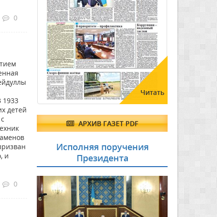
0
стием
енная
Сейдуллы
Читать
В 1933
их детей
 с
АРХИВ ГАЗЕТ PDF
ехник
заменов
Исполняя поручения
призван
, и
Президента
0