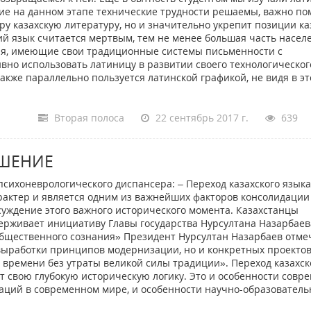
ие на данном этапе технические трудности решаемы, важно по
иру казахскую литературу, но и значительно укрепит позиции ка
кий язык считается мертвым, тем не менее большая часть насел
ия, имеющие свои традиционные системы письменности с
вно использовать латиницу в развитии своего технологическог
акже параллельно пользуется латинской графикой, не видя в э
Вторая полоса
22 сентябрь 2017 г.
639
ЕШЕНИЕ
сихоневрологического диспансера: – Переход казахского языка
арактер и является одним из важнейших факторов консолидации
бсуждение этого важного исторического момента. Казахстанцы
рживает инициативу Главы государства Нурсултана Назарбаев
общественного сознания» Президент Нурсултан Назарбаев отме
выработки принципов модернизации, но и конкретных проектов
 времени без утраты великой силы традиции». Переход казахск
т свою глубокую историческую логику. Это и особенности совр
аций в современном мире, и особенности научно-образователь