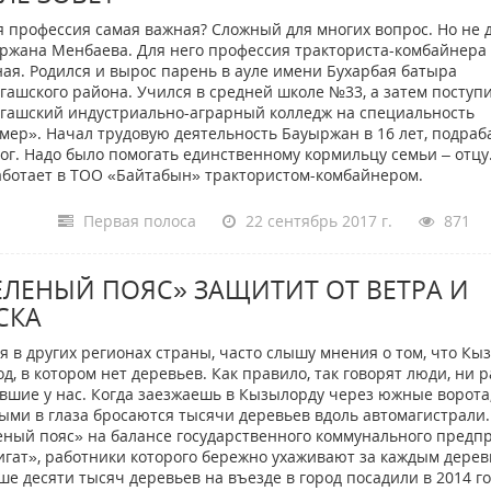
я профессия самая важная? Сложный для многих вопрос. Но не 
ржана Менбаева. Для него профессия тракториста-комбайнера 
ная. Родился и вырос парень в ауле имени Бухарбая батыра
гашского района. Учился в средней школе №33, а затем поступи
гашский индустриально-аграрный колледж на специальность
мер». Начал трудовую деятельность Бауыржан в 16 лет, подраб
мог. Надо было помогать единственному кормильцу семьи – отцу
аботает в ТОО «Байтабын» трактористом-комбайнером.
Первая полоса
22 сентябрь 2017 г.
871
ЕЛЕНЫЙ ПОЯС» ЗАЩИТИТ ОТ ВЕТРА И
СКА
я в других регионах страны, часто слышу мнения о том, что Кы
од, в котором нет деревьев. Как правило, так говорят люди, ни р
вшие у нас. Когда заезжаешь в Кызылорду через южные ворота
ыми в глаза бросаются тысячи деревьев вдоль автомагистрали.
еный пояс» на балансе государственного коммунального предп
игат», работники которого бережно ухаживают за каждым дерев
ше десяти тысяч деревьев на въезде в город посадили в 2014 го