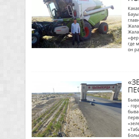
Кака
Бауы
глав
Жала
Жала
«фер
где 
он р
«З
ПЕ
Быва
- гор
быва
перв
«зел
«Таб
Боль