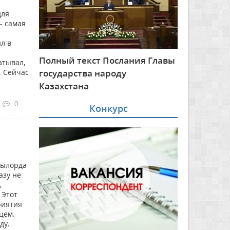
для
- самая
л в
Полный текст Послания Главы
атывал,
государства народу
. Сейчас
Казахстана
0
Конкурс
зылорда
азу не
,
 Этот
риятия
цем.
ду.