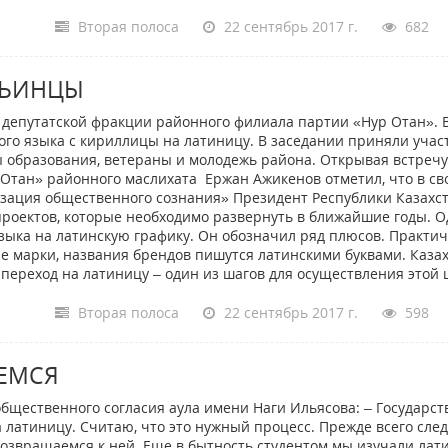
Вторая полоса
22 сентябрь 2017 г.
682
РЬИНЦЫ
депутатской фракции районного филиала партии «Нур Отан». 
ого языка с кириллицы на латиницу. В заседании приняли учас
 образования, ветераны и молодежь района. Открывая встречу
Отан» районного маслихата Ержан Ажикенов отметил, что в св
изация общественного сознания» Президент Республики Казахс
проектов, которые необходимо развернуть в ближайшие годы. О
языка на латинскую графику. Он обозначил ряд плюсов. Практи
ые марки, названия брендов пишутся латинскими буквами. Каза
переход на латиницу – один из шагов для осуществления этой 
Вторая полоса
22 сентябрь 2017 г.
598
АЕМСЯ
бщественного согласия аула имени Наги Ильясова: – Государс
 латиницу. Считаю, что это нужный процесс. Прежде всего след
 возвращаемся к ней. Еще в бытность студентом мы изучали лат