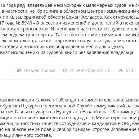
2018 года ряд владельцев несамоходных маломерных судов не с
, в частности, на брифинге в областном Центре коммуникаций
 по Кызылординской области Ержан Жолдасов. Как отмечалось,
2017 года № 59-VI «О внесении изменений и дополнений в некот
вопросам транспорта». Изменения в частности коснулись и по
нем водном транспорте». Так, в соответствии с ними «несамох
 включительно, а также спортивные парусные суда, длина кото
гателей и на которых не оборудованы места для отдыха,
лежат исключению из судовой книги без заявления владельца
Вторая полоса
22 сентябрь 2017 г.
673
ковник полиции Калижан Кобландин и заместитель начальника
и Куаныш Шукуров в региональной Службе коммуникаций расск
агов» Главы государства Нурсултана Назарбаева. К примеру, 
лиции на основе компетентного подхода – в Министерстве вну
ков и личностных качеств сотрудников и кандидатов в ОВД вв
я на обеспечение прав и свобод граждан, строгое исполнение 
кации личного состава.