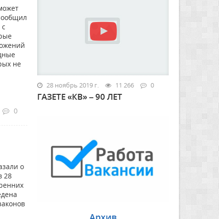
может
 сообщил
 с
орые
ложений
одные
рых не
28 ноябрь 2019 г.
11 266
0
ГАЗЕТЕ «КВ» – 90 ЛЕТ
0
азали о
в 28
тренних
едена
законов
Архив