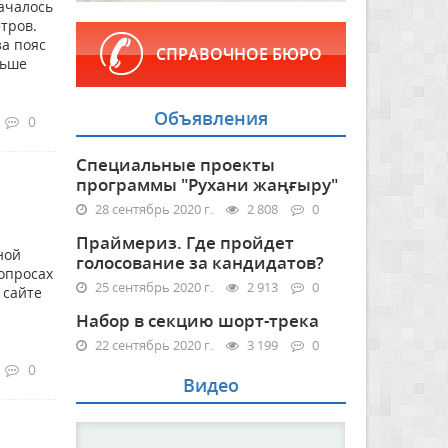
началось
тров.
за пояс
СПРАВОЧНОЕ БЮРО
льше
Объявления
0
Специальные проекты
программы "Рухани жаңғыру"
28 сентябрь 2020 г.
2 808
0
Праймериз. Где пройдет
ной
голосование за кандидатов?
опросах
25 сентябрь 2020 г.
2 913
0
 сайте
Набор в секцию шорт-трека
22 сентябрь 2020 г.
3 199
0
0
Видео