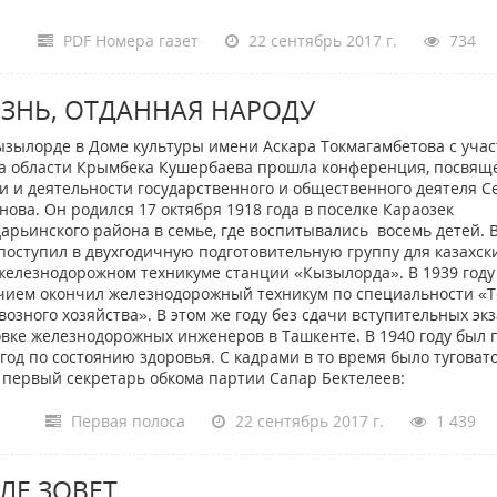
PDF Номера газет
22 сентябрь 2017 г.
734
ЗНЬ, ОТДАННАЯ НАРОДУ
зылорде в Доме культуры имени Аскара Токмагамбетова с уча
а области Крымбека Кушербаева прошла конференция, посвящ
и и деятельности государственного и общественного деятеля 
нова. Он родился 17 октября 1918 года в поселке Караозек
арьинского района в семье, где воспитывались восемь детей. 
 поступил в двухгодичную подготовительную группу для казахск
железнодорожном техникуме станции «Кызылорда». В 1939 году
чием окончил железнодорожный техникум по специальности «Т
возного хозяйства». В этом же году без сдачи вступительных эк
овке железнодорожных инженеров в Ташкенте. В 1940 году был 
д по состоянию здоровья. С кадрами в то время было туговато
 первый секретарь обкома партии Сапар Бектелеев:
Первая полоса
22 сентябрь 2017 г.
1 439
ЛЕ ЗОВЕТ