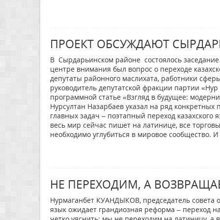
ПРОЕКТ ОБСУЖДАЮТ СЫРДА
В Сырдарьинском районе состоялось заседание 
центре внимания был вопрос о переходе казахск
депутаты районного маслихата, работники сферы
руководитель депутатской фракции партии «Нур 
программной статье «Взгляд в будущее: модерн
Нурсултан Назарбаев указал на ряд конкретных 
главных задач – поэтапный переход казахского 
весь мир сейчас пишет на латинице, все торгов
необходимо углубиться в мировое сообщество. И 
НЕ ПЕРЕХОДИМ, А ВОЗВРАЩ
Нурмаганбет КУАНДЫКОВ, председатель совета о
язык ожидает грандиозная реформа – переход на
четко уяснить: мы не переходим на латиницу, а