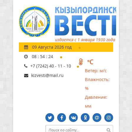
издается с 1 января 1930 года
09 Августа 2026 год
08
:
54
:
26
°C
+7 (7242) 40 - 11 - 10
Ветер:
м/с
kizvesti@mail.ru
Влажность:
%
Давление:
мм