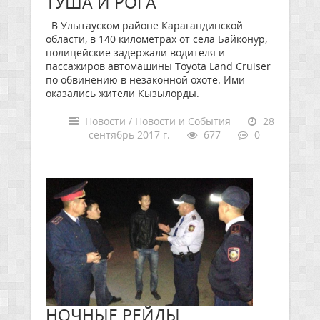
ТУША И РОГА
В Улытауском районе Карагандинской
области, в 140 километрах от села Байконур,
полицейские задержали водителя и
пассажиров автомашины Toyota Land Cruiser
по обвинению в незаконной охоте. Ими
оказались жители Кызылорды.
Новости / Новости и События
28
сентябрь 2017 г.
677
0
НОЧНЫЕ РЕЙДЫ