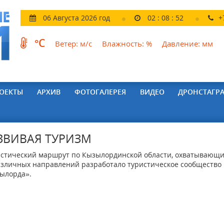
06 Августа 2026 год
02
:
08
:
53
+
°C
Ветер:
м/с
Влажность:
%
Давление:
мм
ОЕКТЫ
АРХИВ
ФОТОГАЛЕРЕЯ
ВИДЕО
ДРОНСТАГР
ЗВИВАЯ ТУРИЗМ
стический маршрут по Кызылординской области, охватывающи
азличных направлений разработало туристическое сообщество
ылорда».