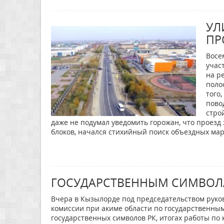
УЛ
ПР
Восе
учас
на р
поло
того
пово
стро
даже не подумал уведомить горожан, что проезд 
блоков, начался стихийный поиск объездных ма
ГОСУДАРСТВЕННЫМ СИМВО
Вчера в Кызылорде под председательством руко
комиссии при акиме области по государственным
государственных символов РК, итогах работы по