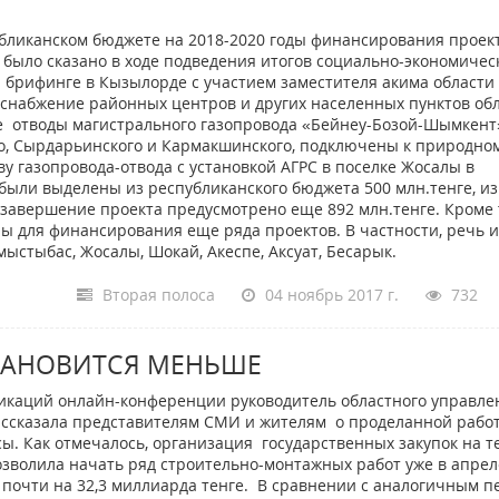
убликанском бюджете на 2018-2020 годы финансирования проек
 было сказано в ходе подведения итогов социально-экономичес
на брифинге в Кызылорде с участием заместителя акима области
оснабжение районных центров и других населенных пунктов об
е отводы магистрального газопровода «Бейнеу-Бозой-Шымкент
о, Сырдарьинского и Кармакшинского, подключены к природном
у газопровода-отвода с установкой АГРС в поселке Жосалы в
 были выделены из республиканского бюджета 500 млн.тенге, из
а завершение проекта предусмотрено еще 892 млн.тенге. Кроме 
 для финансирования еще ряда проектов. В частности, речь и
ыстыбас, Жосалы, Шокай, Акеспе, Аксуат, Бесарык.
Вторая полоса
04 ноябрь 2017 г.
732
ТАНОВИТСЯ МЕНЬШЕ
икаций онлайн-конференции руководитель областного управле
ассказала представителям СМИ и жителям о проделанной рабо
сы. Как отмечалось, организация государственных закупок на 
позволила начать ряд строительно-монтажных работ уже в апрел
 почти на 32,3 миллиарда тенге. В сравнении с аналогичным 