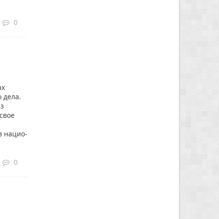
0
ах
 дела.
из
свое
в нацио-
0