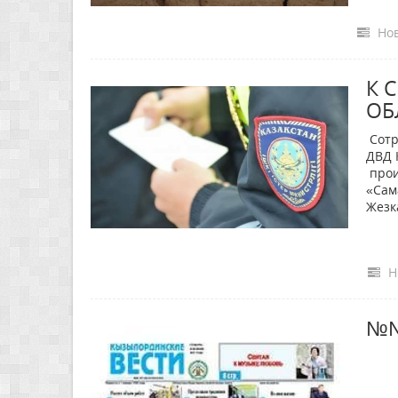
Нов
К 
ОБ
Сотр
ДВД 
прои
«Сам
Жезк
Н
№№