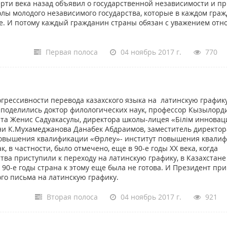
верти века назад объявил о государственной независимости и п
лы молодого независимого государства, которые в каждом гра
е. И потому каждый гражданин страны обязан с уважением отн
Первая полоса
04 ноябрь 2017 г.
770
грессивности перевода казахского языка на латинскую график
поделились доктор филологических наук, профессор Кызылорд
ата Женис Садуакасулы, директора школы-лицея «Білім инновац
и К.Мухамеджанова Данабек Абдраимов, заместитель директор
повышения квалификации «Өрлеу»- институт повышения квали
 в частности, было отмечено, еще в 90-е годы ХХ века, когда
ва приступили к переходу на латинскую графику, в Казахстане
90-е годы страна к этому еще была не готова. И Президент пр
го письма на латинскую графику.
Вторая полоса
04 ноябрь 2017 г.
921