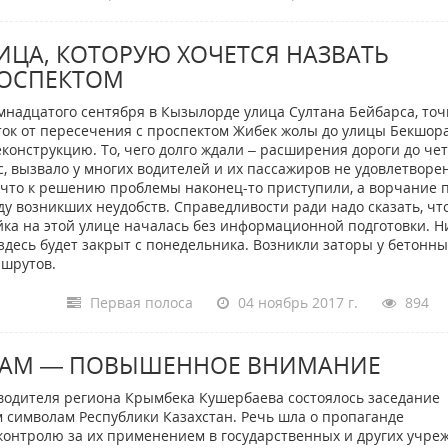
ИЦА, КОТОРУЮ ХОЧЕТСЯ НАЗВАТЬ
ОСПЕКТОМ
мнадцатого сентября в Кызылорде улица Султана Бейбарса, точ
ток от пересечения с проспектом Жибек жолы до улицы Бекшора
еконструкцию. То, чего долго ждали – расширения дороги до че
с, вызвало у многих водителей и их пассажиров не удовлетворе
, что к решению проблемы наконец-то приступили, а ворчание 
ду возникших неудобств. Справедливости ради надо сказать, чт
йка на этой улице началась без информационной подготовки. Н
здесь будет закрыт с понедельника. Возникли заторы у бетонны
ршрутов.
Первая полоса
04 ноябрь 2017 г.
894
ЛАМ — ПОВЫШЕННОЕ ВНИМАНИЕ
водителя региона Крымбека Кушербаева состоялось заседание
 символам Республики Казахстан. Речь шла о пропаганде
 контролю за их применением в государственных и других учре