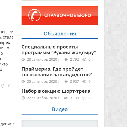
СПРАВОЧНОЕ БЮРО
нее, ее
Объявления
, стала
тырех
Специальные проекты
ние от
программы "Рухани жаңғыру"
по
о
28 сентябрь 2020 г.
2 792
0
икто
Праймериз. Где пройдет
х
голосование за кандидатов?
25 сентябрь 2020 г.
2 907
0
0
Набор в секцию шорт-трека
22 сентябрь 2020 г.
3 190
0
Видео
ждениях.