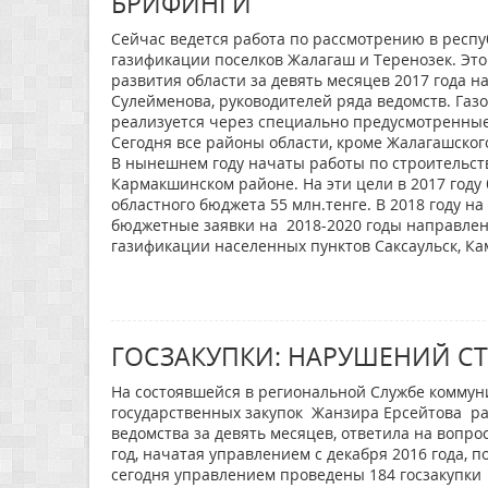
БРИФИНГИ
Сейчас ведется работа по рассмотрению в респ
газификации поселков Жалагаш и Теренозек. Это
развития области за девять месяцев 2017 года 
Сулейменова, руководителей ряда ведомств. Газ
реализуется через специально предусмотренны
Сегодня все районы области, кроме Жалагашског
В нынешнем году начаты работы по строительств
Кармакшинском районе. На эти цели в 2017 году
областного бюджета 55 млн.тенге. В 2018 году н
бюджетные заявки на 2018-2020 годы направлены
газификации населенных пунктов Саксаульск, Кам
ГОСЗАКУПКИ: НАРУШЕНИЙ С
На состоявшейся в региональной Службе коммун
государственных закупок Жанзира Ерсейтова р
ведомства за девять месяцев, ответила на вопро
год, начатая управлением с декабря 2016 года, 
сегодня управлением проведены 184 госзакупки