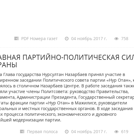
PDF Номера газет
04 ноябрь 2017 г.
758
АВНАЯ ПАРТИЙНО-ПОЛИТИЧЕСКАЯ СИ
РАНЫ
а Глава государства Нурсултан Назарбаев принял участие в
иренном заседании Политического совета партии «Нур Отан», 
оялось в столичном Назарбаев Центре. В работе заседания такж
яли участие члены Политсовета: руководство Правительства,
амента, Администрации Президента, Государственный секретар
таты фракции партии «Нур Отан» в Мажилисе, руководители
ральных и местных государственных органов. В ходе заседания
х процесса политического, экономического и духовного
нейшей модернизации партии.
Первая полоса
04 ноябрь 2017 г.
619