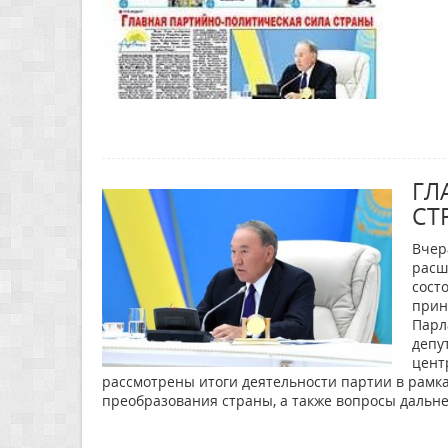
ГЛ
СТ
Вчер
расш
сост
прин
Парл
депу
цент
рассмотрены итоги деятельности партии в рамка
преобразования страны, а также вопросы даль