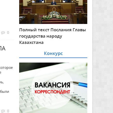
Полный текст Послания Главы
0
государства народу
Казахстана
ЛА
Конкурс
которое
е
ь,
 были
0