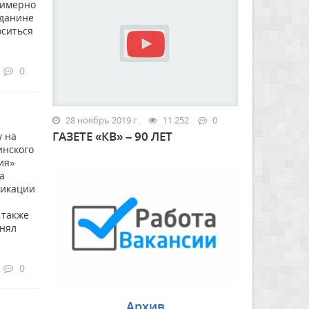
римерно
жданине
оситься
0
28 ноябрь 2019 г.
11 252
0
ГАЗЕТЕ «КВ» – 90 ЛЕТ
у на
инского
ия»
а
фикации
 также
инял
0
Архив