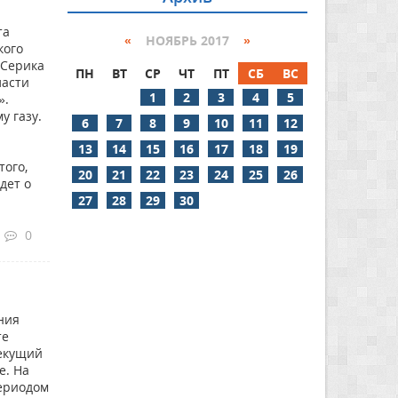
та
«
НОЯБРЬ 2017
»
кого
 Серика
ПН
ВТ
СР
ЧТ
ПТ
СБ
ВС
ласти
1
2
3
4
5
».
у газу.
6
7
8
9
10
11
12
13
14
15
16
17
18
19
того,
20
21
22
23
24
25
26
дет о
27
28
29
30
0
ния
те
текущий
е. На
периодом