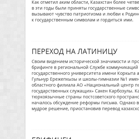
Как отметил аким области, Казахстан более чет
в эти годы были приняты государственные симво
вызывают чувство патриотизма и любви к Родин
к государственным символам и гордиться ими.
ПЕРЕХОД НА ЛАТИНИЦУ
Своим видением исторической значимости и про
брифинге в региональной Службе коммуникаций 
государственного университета имени Коркыта 
Гульнур Ережепкызы и школы-гимназии №1 имен
областного филиала АО «Национальный центр 
государственных служащих» Сакен Карбозулы. Как,
тюркоязычные страны постсоветского пространст
началось обсуждение реформы письма. Однако в 
мудрое решение, приостановив перевод казахско