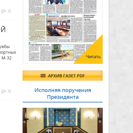
0
ОЙ
лужбы
портных
Читать
 М-32
АРХИВ ГАЗЕТ PDF
Исполняя поручения
0
Президента