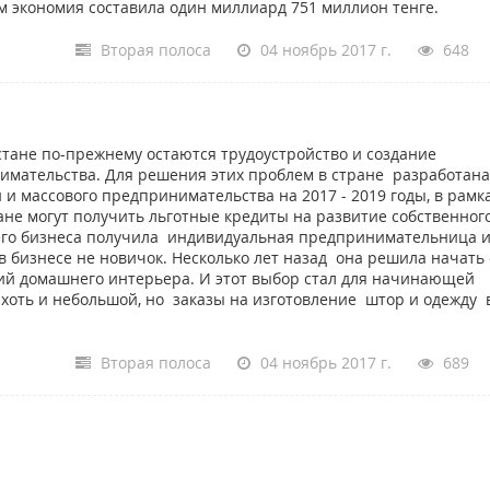
ом экономия составила один миллиард 751 миллион тенге.
Вторая полоса
04 ноябрь 2017 г.
648
стане по-прежнему остаются трудоустройство и создание
имательства. Для решения этих проблем в стране разработана
и массового предпринимательства на 2017 - 2019 годы, в рамк
е могут получить льготные кредиты на развитие собственного
его бизнеса получила индивидуальная предпринимательница 
изнесе не новичок. Несколько лет назад она решила начать 
лий домашнего интерьера. И этот выбор стал для начинающей
оть и небольшой, но заказы на изготовление штор и одежду 
Вторая полоса
04 ноябрь 2017 г.
689