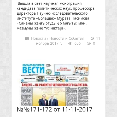
Вышла в свет научная монография
кандидата политических наук, профессора,
директора Научно-исследовательского
института «Болашак» Мурата Насимова
«Сананы жаңғыртудың 6 бағыты: мәні,
мазмұны және түсініктері».
Новости / Новости и События
11
ноябрь 2017 г.
656
0
№№171-172 от 11-11-2017