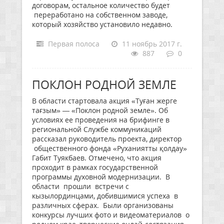
договорам, остальное количество будет
переработано на собственном заводе,
который хозяйство установило недавно.
Первая полоса
11 ноябрь 2017 г.
887
0
ПОКЛОН РОДНОЙ ЗЕМЛЕ
В области стартовала акция «Туған жерге
тағзым» — «Поклон родной земле». Об
условиях ее проведения на брифинге в
региональной Службе коммуникаций
рассказал руководитель проекта, директор
общественного фонда «Руханиятты қолдау»
Габит Туякбаев. Отмечено, что акция
проходит в рамках государственной
программы духовной модернизации. В
области прошли встречи с
кызылординцами, добившимися успеха в
различных сферах. Были организованы
конкурсы лучших фото и видеоматериалов о