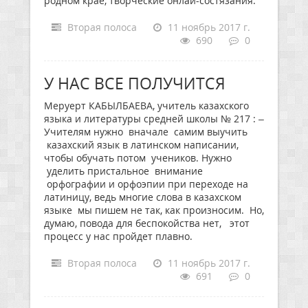
родном крае, творческие онлай-состязания.
Вторая полоса
11 ноябрь 2017 г.
690
0
У НАС ВСЕ ПОЛУЧИТСЯ
Меруерт КАБЫЛБАЕВА, учитель казахского
языка и литературы средней школы № 217 : –
Учителям нужно вначале самим выучить
казахский язык в латинском написании,
чтобы обучать потом учеников. Нужно
уделить пристальное внимание
орфографии и орфоэпии при переходе на
латиницу, ведь многие слова в казахском
языке мы пишем не так, как произносим. Но,
думаю, повода для беспокойства нет, этот
процесс у нас пройдет плавно.
Вторая полоса
11 ноябрь 2017 г.
691
0