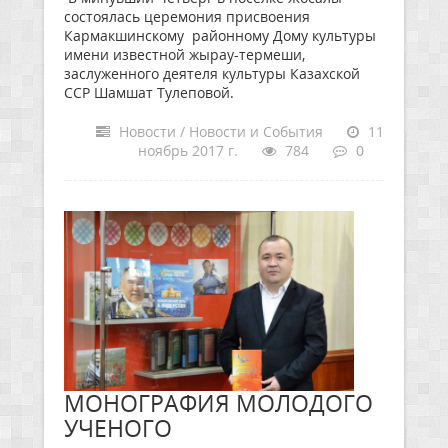
состоялась церемония присвоения
Кармакшинскому районному Дому культуры
имени известной жырау-термеши,
заслуженного деятеля культуры Казахской
ССР Шамшат Тулеповой.
Новости / Новости и События
11
ноябрь 2017 г.
784
0
МОНОГРАФИЯ МОЛОДОГО
УЧЕНОГО