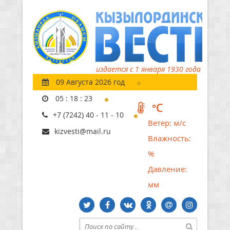
издается с 1 января 1930 года
09 Августа 2026 год
05
:
18
:
24
°C
+7 (7242) 40 - 11 - 10
Ветер:
м/с
kizvesti@mail.ru
Влажность:
%
Давление:
мм