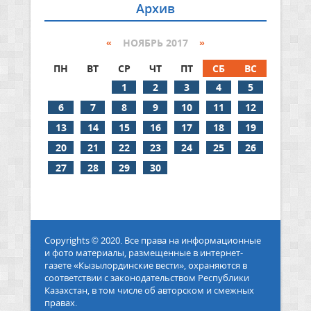
Архив
«
НОЯБРЬ 2017
»
ПН
ВТ
СР
ЧТ
ПТ
СБ
ВС
1
2
3
4
5
6
7
8
9
10
11
12
13
14
15
16
17
18
19
20
21
22
23
24
25
26
27
28
29
30
Copyrights © 2020. Все права на информационные
и фото материалы, размещенные в интернет-
газете «Кызылординские вести», охраняются в
соответствии с законодательством Республики
Казахстан, в том числе об авторском и смежных
правах.