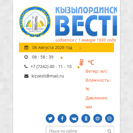
издается с 1 января 1930 года
06 Августа 2026 год
08
:
58
:
40
°C
+7 (7242) 40 - 11 - 10
Ветер:
м/с
kizvesti@mail.ru
Влажность:
%
Давление:
мм