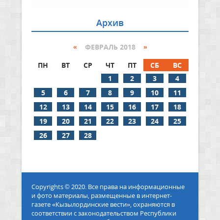
Архив
«
ФЕВРАЛЬ 2018
»
ПН
ВТ
СР
ЧТ
ПТ
СБ
ВС
1
2
3
4
5
6
7
8
9
10
11
12
13
14
15
16
17
18
19
20
21
22
23
24
25
26
27
28
Copyrights © 2020. Все права на информационные
и фото материалы, размещенные в интернет-
газете «Кызылординские вести», охраняются в
соответствии с законодательством Республики