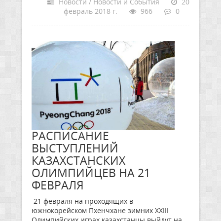
Новости / Новости и События
20
февраль 2018 г.
966
0
РАСПИСАНИЕ
ВЫСТУПЛЕНИЙ
КАЗАХСТАНСКИХ
ОЛИМПИЙЦЕВ НА 21
ФЕВРАЛЯ
21 февраля на проходящих в
южнокорейском Пхенчхане зимних ХХIII
Олимпийских играх казахстанцы выйдут на