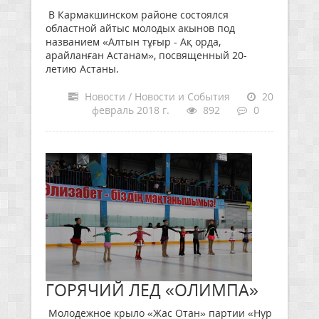
В Кармакшинском районе состоялся
областной айтыс молодых акынов под
названием «Алтын тұғыр - Ақ орда,
арайланған Астанам», посвященный 20-
летию Астаны.
Новости / Новости и События
20
февраль 2018 г.
892
0
ГОРЯЧИЙ ЛЕД «ОЛИМПА»
Молодежное крыло «Жас Отан» партии «Нур