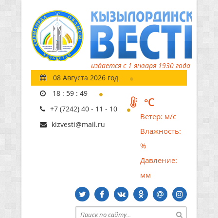
издается с 1 января 1930 года
08 Августа 2026 год
18
:
59
:
50
°C
+7 (7242) 40 - 11 - 10
Ветер:
м/с
kizvesti@mail.ru
Влажность:
%
Давление:
мм