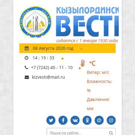
издается с 1 января 1930 года
08 Августа 2026 год
14
:
19
:
34
°C
+7 (7242) 40 - 11 - 10
Ветер:
м/с
kizvesti@mail.ru
Влажность:
%
Давление:
мм