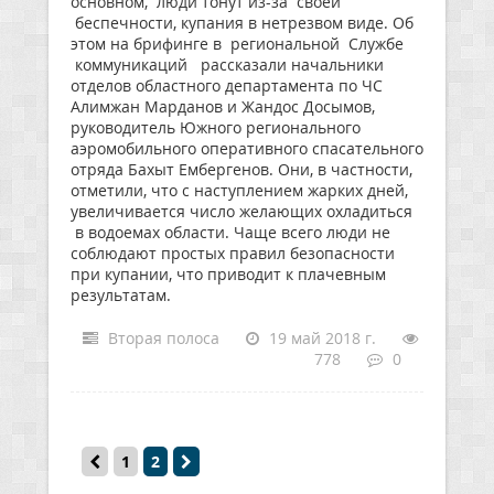
основном, люди тонут из-за своей
беспечности, купания в нетрезвом виде. Об
этом на брифинге в региональной Службе
коммуникаций рассказали начальники
отделов областного департамента по ЧС
Алимжан Марданов и Жандос Досымов,
руководитель Южного регионального
аэромобильного оперативного спасательного
отряда Бахыт Ембергенов. Они, в частности,
отметили, что с наступлением жарких дней,
увеличивается число желающих охладиться
в водоемах области. Чаще всего люди не
соблюдают простых правил безопасности
при купании, что приводит к плачевным
результатам.
Вторая полоса
19 май 2018 г.
778
0
1
2