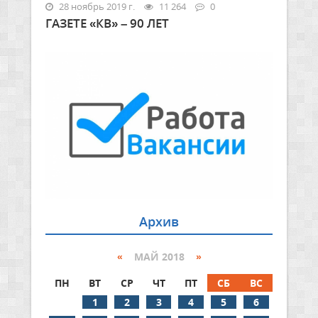
28 ноябрь 2019 г.
11 264
0
ГАЗЕТЕ «КВ» – 90 ЛЕТ
Архив
«
МАЙ 2018
»
ПН
ВТ
СР
ЧТ
ПТ
СБ
ВС
1
2
3
4
5
6