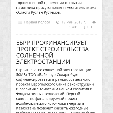
торжественной церемонии открытия
памятника присутствовал заместитель акима
области Руслан Рустемов.
Первая полоса
19 май 2018 г.
1 401
0
ЕБРР ПРОФИНАНСИРУЕТ
ПРОЕКТ СТРОИТЕЛЬСТВА
СОЛНЕЧНОЙ
ЭЛЕКТРОСТАНЦИИ
Строительство солнечной электростанции
50МВт ТОО «Байконур Солар» будет
софинансироваться в рамках совместного
проекта Европейского банка реконструкции
и развития с Азиатским Банком Развития и
Фондом чистых технологий. Первый
совместно финансируемый проект
возобновляемого источника энергии в
Казахстане позволит снизить ежегодные
выбросы CO2 на 75 000 тонн. В Астане было