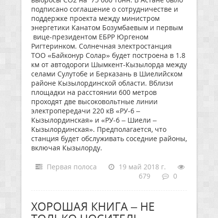
подписано соглашение о сотрудничестве и
поддержке проекта между министром
энергетики Канатом Бозумбаевым и первым
вице-президентом ЕБРР Юргеном
Ригтеринком. Солнечная электростанция
ТОО «Байконур Солар» будет построена в 1.8
км от автодороги Шымкент-Кызылорда между
селами Сулутобе и Берказань в Шиелийском
районе Кызылординской области. Вблизи
площадки на расстоянии 600 метров
проходят две высоковольтные линии
электропередачи 220 кВ «РУ-6 –
Кызылординская» и «РУ-6 – Шиели –
Кызылординская». Предполагается, что
станция будет обслуживать соседние районы,
включая Кызылорду.
Первая полоса
19 май 2018 г.
679
0
ХОРОШАЯ КНИГА – НЕ