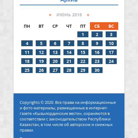
«
ИЮНЬ 2018
»
ПН
ВТ
СР
ЧТ
ПТ
СБ
ВС
1
2
3
4
5
6
7
8
9
10
11
12
13
14
15
16
17
18
19
20
21
22
23
24
25
26
27
28
29
30
Copyrights © 2020. Все права на информационные
и фото материалы, размещенные в интернет-
газете «Кызылординские вести», охраняются в
соответствии с законодательством Республики
Казахстан, в том числе об авторском и смежных
правах.