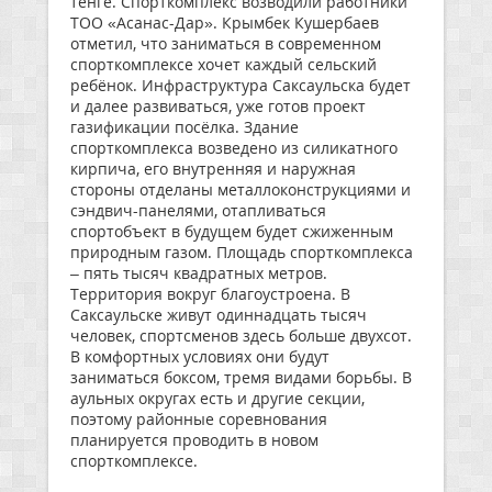
тенге. Спорткомплекс возводили работники
ТОО «Асанас-Дар». Крымбек Кушербаев
отметил, что заниматься в современном
спорткомплексе хочет каждый сельский
ребёнок. Инфраструктура Саксаульска будет
и далее развиваться, уже готов проект
газификации посёлка. Здание
спорткомплекса возведено из силикатного
кирпича, его внутренняя и наружная
стороны отделаны металлоконструкциями и
сэндвич-панелями, отапливаться
спортобъект в будущем будет сжиженным
природным газом. Площадь спорткомплекса
– пять тысяч квадратных метров.
Территория вокруг благоустроена. В
Саксаульске живут одиннадцать тысяч
человек, спортсменов здесь больше двухсот.
В комфортных условиях они будут
заниматься боксом, тремя видами борьбы. В
аульных округах есть и другие секции,
поэтому районные соревнования
планируется проводить в новом
спорткомплексе.