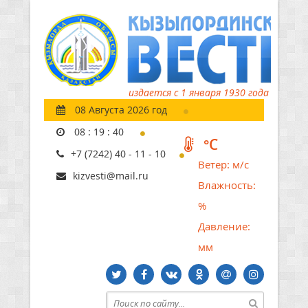
издается с 1 января 1930 года
08 Августа 2026 год
08
:
19
:
41
°C
+7 (7242) 40 - 11 - 10
Ветер:
м/с
kizvesti@mail.ru
Влажность:
%
Давление:
мм