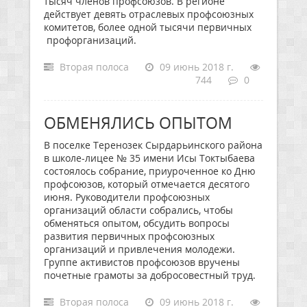
тысяч членов профсоюзов. В регионе
действует девять отраслевых профсоюзных
комитетов, более одной тысячи первичных
профорганизаций.
Вторая полоса
09 июнь 2018 г.
744
0
ОБМЕНЯЛИСЬ ОПЫТОМ
В поселке Теренозек Сырдарьинского района
в школе-лицее № 35 имени Исы Токтыбаева
состоялось собрание, приуроченное ко Дню
профсоюзов, который отмечается десятого
июня. Руководители профсоюзных
организаций области собрались, чтобы
обменяться опытом, обсудить вопросы
развития первичных профсоюзных
организаций и привлечения молодежи.
Группе активистов профсоюзов вручены
почетные грамоты за добросовестный труд.
Вторая полоса
09 июнь 2018 г.