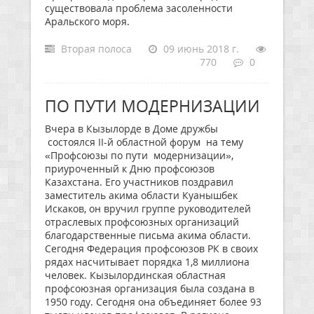
существовала проблема засоленности
Аральского моря.
Вторая полоса
09 июнь 2018 г.
770
0
ПО ПУТИ МОДЕРНИЗАЦИИ
Вчера в Кызылорде в Доме дружбы
состоялся II-й областной форум на тему
«Профсоюзы по пути модернизации»,
приуроченный к Дню профсоюзов
Казахстана. Его участников поздравил
заместитель акима области Куанышбек
Искаков, он вручил группе руководителей
отраслевых профсоюзных организаций
благодарственные письма акима области.
Сегодня Федерация профсоюзов РК в своих
рядах насчитывает порядка 1,8 миллиона
человек. Кызылординская областная
профсоюзная организация была создана в
1950 году. Сегодня она объединяет более 93