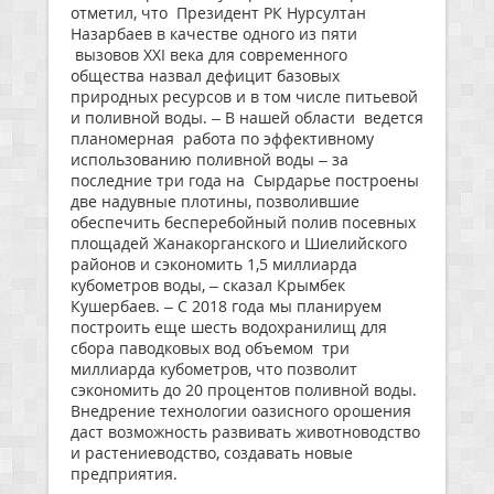
отметил, что Президент РК Нурсултан
Назарбаев в качестве одного из пяти
вызовов XXI века для современного
общества назвал дефицит базовых
природных ресурсов и в том числе питьевой
и поливной воды. – В нашей области ведется
планомерная работа по эффективному
использованию поливной воды – за
последние три года на Сырдарье построены
две надувные плотины, позволившие
обеспечить бесперебойный полив посевных
площадей Жанакорганского и Шиелийского
районов и сэкономить 1,5 миллиарда
кубометров воды, – сказал Крымбек
Кушербаев. – С 2018 года мы планируем
построить еще шесть водохранилищ для
сбора паводковых вод объемом три
миллиарда кубометров, что позволит
сэкономить до 20 процентов поливной воды.
Внедрение технологии оазисного орошения
даст возможность развивать животноводство
и растениеводство, создавать новые
предприятия.