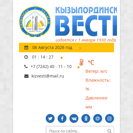
издается с 1 января 1930 года
06 Августа 2026 год
01
:
14
:
28
°C
+7 (7242) 40 - 11 - 10
Ветер:
м/с
kizvesti@mail.ru
Влажность:
%
Давление:
мм