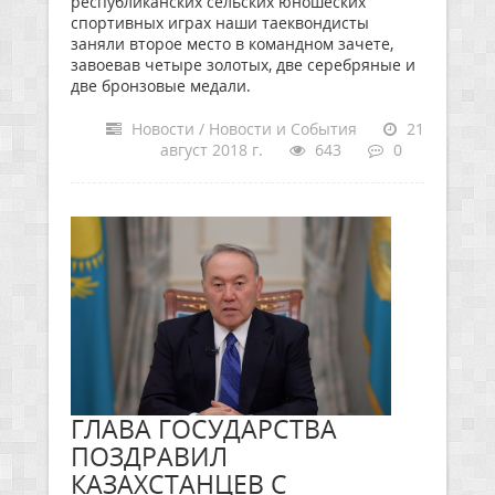
республиканских сельских юношеских
спортивных играх наши таеквондисты
заняли второе место в командном зачете,
завоевав четыре золотых, две серебряные и
две бронзовые медали.
Новости / Новости и События
21
август 2018 г.
643
0
ГЛАВА ГОСУДАРСТВА
ПОЗДРАВИЛ
КАЗАХСТАНЦЕВ С