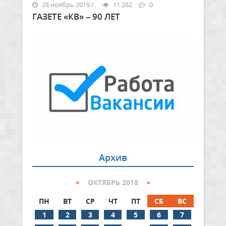
28 ноябрь 2019 г.
11 262
0
ГАЗЕТЕ «КВ» – 90 ЛЕТ
Архив
«
ОКТЯБРЬ 2018
»
ПН
ВТ
СР
ЧТ
ПТ
СБ
ВС
1
2
3
4
5
6
7