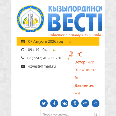
издается с 1 января 1930 года
07 Августа 2026 год
09
:
19
:
05
°C
+7 (7242) 40 - 11 - 10
Ветер:
м/с
kizvesti@mail.ru
Влажность:
%
Давление:
мм