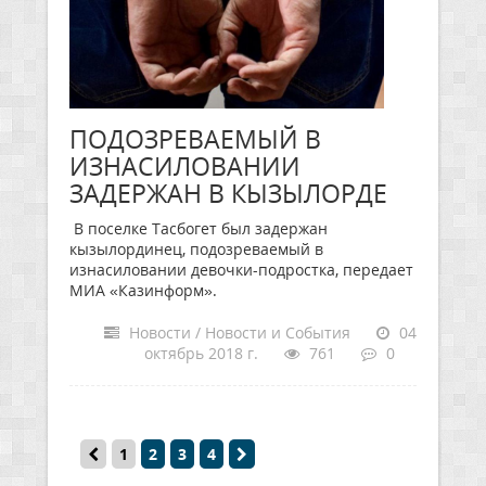
ПОДОЗРЕВАЕМЫЙ В
ИЗНАСИЛОВАНИИ
ЗАДЕРЖАН В КЫЗЫЛОРДЕ
В поселке Тасбогет был задержан
кызылординец, подозреваемый в
изнасиловании девочки-подростка, передает
МИА «Казинформ».
Новости / Новости и События
04
октябрь 2018 г.
761
0
1
2
3
4