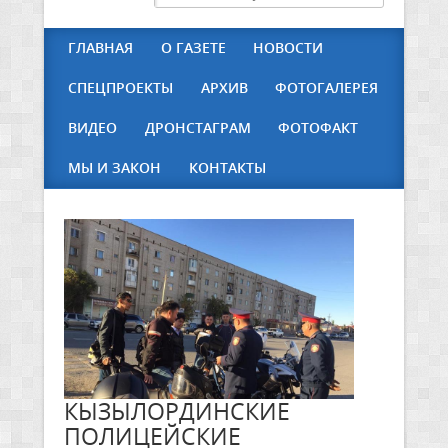
ГЛАВНАЯ
О ГАЗЕТЕ
НОВОСТИ
СПЕЦПРОЕКТЫ
АРХИВ
ФОТОГАЛЕРЕЯ
ВИДЕО
ДРОНСТАГРАМ
ФОТОФАКТ
МЫ И ЗАКОН
КОНТАКТЫ
КЫЗЫЛОРДИНСКИЕ
ПОЛИЦЕЙСКИЕ