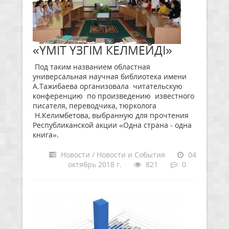
«ҮМІТ ҮЗГІМ КЕЛМЕЙДІ»
Под таким названием областная
универсальная научная библиотека имени
А.Тажибаева организовала читательскую
конференцию по произведению известного
писателя, переводчика, тюрколога
Н.Келимбетова, выбранную для прочтения
Республиканской акции «Одна страна - одна
книга».
Новости / Новости и События
04
октябрь 2018 г.
821
0