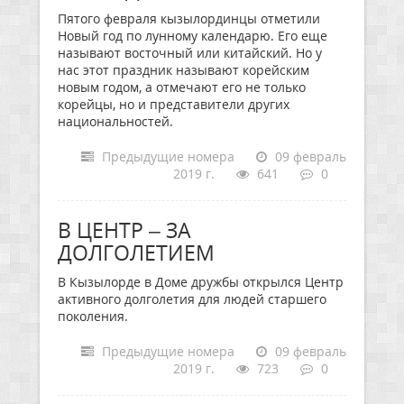
Пятого февраля кызылординцы отметили
Новый год по лунному календарю. Его еще
называют восточный или китайский. Но у
нас этот праздник называют корейским
новым годом, а отмечают его не только
корейцы, но и представители других
национальностей.
Предыдущие номера
09 февраль
2019 г.
641
0
В ЦЕНТР – ЗА
ДОЛГОЛЕТИЕМ
В Кызылорде в Доме дружбы открылся Центр
активного долголетия для людей старшего
поколения.
Предыдущие номера
09 февраль
2019 г.
723
0