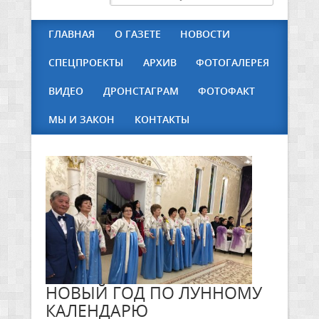
ГЛАВНАЯ
О ГАЗЕТЕ
НОВОСТИ
СПЕЦПРОЕКТЫ
АРХИВ
ФОТОГАЛЕРЕЯ
ВИДЕО
ДРОНСТАГРАМ
ФОТОФАКТ
МЫ И ЗАКОН
КОНТАКТЫ
НОВЫЙ ГОД ПО ЛУННОМУ
КАЛЕНДАРЮ