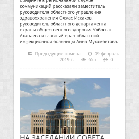
брифинге в региональной Службе
коммуникаций рассказали заместитель
руководителя областного управления
здравоохранения Олжас Искаков,
руководитель областного департамента
охраны общественного здоровья Улбосын
Аханаева и главный врач областной
инфекционной больницы Айна Мухамбетова.
Предыдущие номера
09 февраль
2019 г.
655
0
НА ЗАСЕДАНИИ СОВЕТА