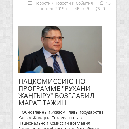
Новости / Новости и События
13
апрель 2019 г.
759
0
НАЦКОМИССИЮ ПО
ПРОГРАММЕ "РУХАНИ
ЖАҢҒЫРУ" ВОЗГЛАВИЛ
МАРАТ ТАЖИН
Обновленный Указом Главы государства
Касым-Жомарта Токаева состав
Национальной Комиссии возглавил
Государственный секретарь Республики