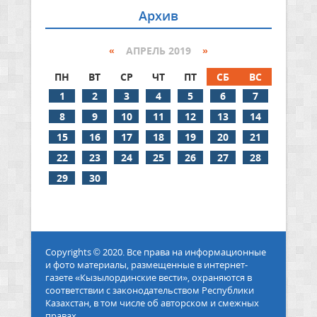
Архив
«
АПРЕЛЬ 2019
»
ПН
ВТ
СР
ЧТ
ПТ
СБ
ВС
1
2
3
4
5
6
7
8
9
10
11
12
13
14
15
16
17
18
19
20
21
22
23
24
25
26
27
28
29
30
Copyrights © 2020. Все права на информационные
и фото материалы, размещенные в интернет-
газете «Кызылординские вести», охраняются в
соответствии с законодательством Республики
Казахстан, в том числе об авторском и смежных
правах.