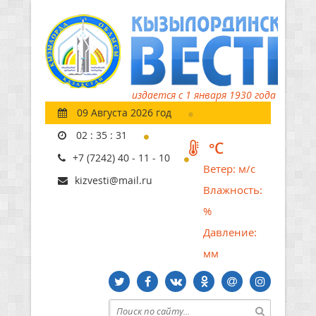
издается с 1 января 1930 года
09 Августа 2026 год
02
:
35
:
32
°C
+7 (7242) 40 - 11 - 10
Ветер:
м/с
kizvesti@mail.ru
Влажность:
%
Давление:
мм