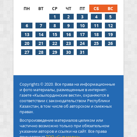
ПН
ВТ
СР
ЧТ
ПТ
СБ
ВС
1
2
3
4
5
6
7
8
9
10
11
12
13
14
15
16
17
18
19
20
21
22
23
24
25
26
27
28
29
30
31
Copyrights © 2020. Все права на информационные
и фото материалы, размещенные в интернет-
газете «Кызылординские вести», охраняются в
соответствии с законодательством Республики
Казахстан, в том числе об авторском и смежных
правах.
Воспроизведение материалов целиком или
частично возможно только при обязательном
указании авторов и ссылки на сайт. Все права
принадлежат
ТОО «Сыр медиа».