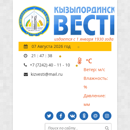
издается с 1 января 1930 года
07 Августа 2026 год
21
:
47
:
39
°C
+7 (7242) 40 - 11 - 10
Ветер:
м/с
kizvesti@mail.ru
Влажность:
%
Давление:
мм