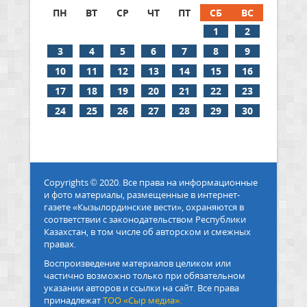
ПН
ВТ
СР
ЧТ
ПТ
СБ
ВС
1
2
3
4
5
6
7
8
9
10
11
12
13
14
15
16
17
18
19
20
21
22
23
24
25
26
27
28
29
30
Copyrights © 2020. Все права на информационные
и фото материалы, размещенные в интернет-
газете «Кызылординские вести», охраняются в
соответствии с законодательством Республики
Казахстан, в том числе об авторском и смежных
правах.
Воспроизведение материалов целиком или
частично возможно только при обязательном
указании авторов и ссылки на сайт. Все права
принадлежат
ТОО «Сыр медиа».