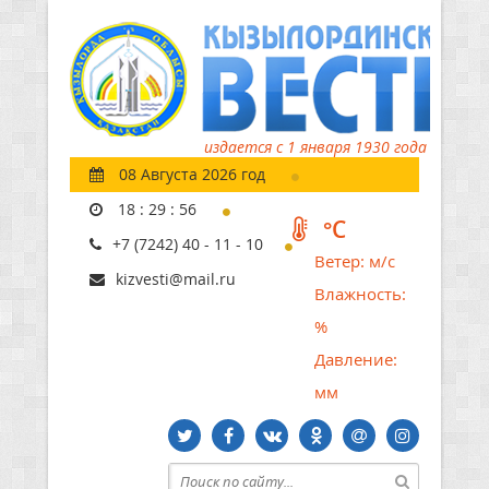
издается с 1 января 1930 года
08 Августа 2026 год
18
:
29
:
57
°C
+7 (7242) 40 - 11 - 10
Ветер:
м/с
kizvesti@mail.ru
Влажность:
%
Давление:
мм