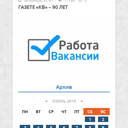
28 ноябрь 2019 г.
11 265
0
ГАЗЕТЕ «КВ» – 90 ЛЕТ
Архив
«
ИЮНЬ 2019
»
ПН
ВТ
СР
ЧТ
ПТ
СБ
ВС
1
2
3
4
5
6
7
8
9