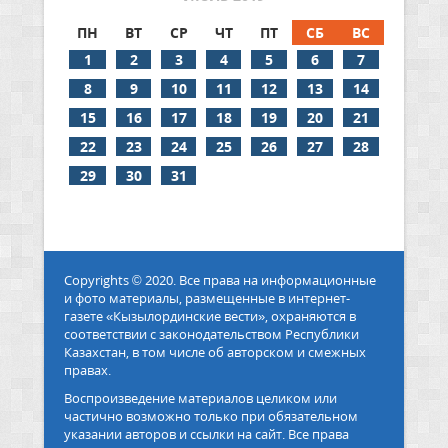
ПН
ВТ
СР
ЧТ
ПТ
СБ
ВС
1
2
3
4
5
6
7
8
9
10
11
12
13
14
15
16
17
18
19
20
21
22
23
24
25
26
27
28
29
30
31
Copyrights © 2020. Все права на информационные
и фото материалы, размещенные в интернет-
газете «Кызылординские вести», охраняются в
соответствии с законодательством Республики
Казахстан, в том числе об авторском и смежных
правах.
Воспроизведение материалов целиком или
частично возможно только при обязательном
указании авторов и ссылки на сайт. Все права