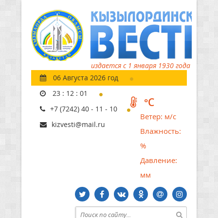
издается с 1 января 1930 года
06 Августа 2026 год
23
:
12
:
02
°C
+7 (7242) 40 - 11 - 10
Ветер:
м/с
kizvesti@mail.ru
Влажность:
%
Давление:
мм