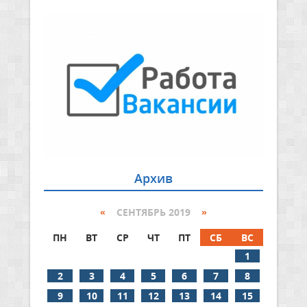
Архив
«
СЕНТЯБРЬ 2019
»
ПН
ВТ
СР
ЧТ
ПТ
СБ
ВС
1
2
3
4
5
6
7
8
9
10
11
12
13
14
15