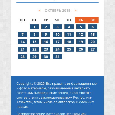
«
ОКТЯБРЬ 2019
»
ПН
ВТ
СР
ЧТ
ПТ
СБ
ВС
1
2
3
4
5
6
7
8
9
10
11
12
13
14
15
16
17
18
19
20
21
22
23
24
25
26
27
28
29
30
31
Copyrights © 2020. Все права на информационные
и фото материалы, размещенные в интернет-
газете «Кызылординские вести», охраняются в
соответствии с законодательством Республики
Казахстан, в том числе об авторском и смежных
правах.
Воспроизведение материалов целиком или