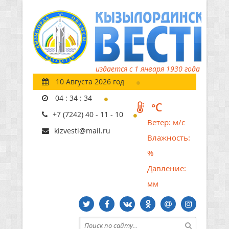
издается с 1 января 1930 года
10 Августа 2026 год
04
:
34
:
35
°C
+7 (7242) 40 - 11 - 10
Ветер:
м/с
kizvesti@mail.ru
Влажность:
%
Давление:
мм