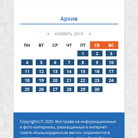
Архив
«
НОЯБРЬ 2019
»
ПН
ВТ
СР
ЧТ
ПТ
СБ
ВС
1
2
3
4
5
6
7
8
9
10
11
12
13
14
15
16
17
18
19
20
21
22
23
24
25
26
27
28
29
30
Copyrights © 2020. Все права на информационные
и фото материалы, размещенные в интернет-
газете «Кызылординские вести», охраняются в
соответствии с законодательством Республики