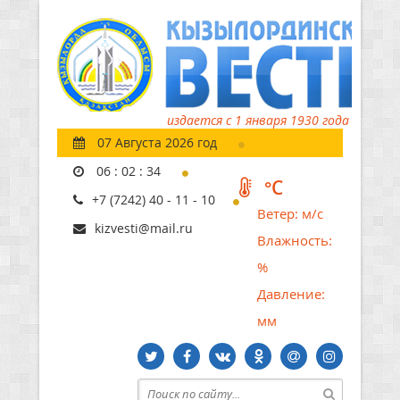
издается с 1 января 1930 года
07 Августа 2026 год
06
:
02
:
35
°C
+7 (7242) 40 - 11 - 10
Ветер:
м/с
kizvesti@mail.ru
Влажность:
%
Давление:
мм