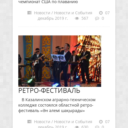
чемпионат США по плаванию
Новости / Новости и События
07
декабрь 2019 г.
567
0
РЕТРО-ФЕСТИВАЛЬ
В Казалинском аграрно-техническом
колледже состоялся областной ретро-
фестиваль «Ән әлемі шақырады»
Новости / Новости и События
07
декабрь 2019 г.
630
0