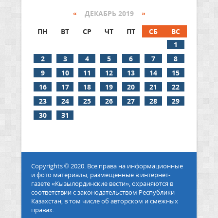
«
ДЕКАБРЬ 2019
»
ПН
ВТ
СР
ЧТ
ПТ
СБ
ВС
1
2
3
4
5
6
7
8
9
10
11
12
13
14
15
16
17
18
19
20
21
22
23
24
25
26
27
28
29
30
31
Copyrights © 2020. Все права на информационные
и фото материалы, размещенные в интернет-
газете «Кызылординские вести», охраняются в
соответствии с законодательством Республики
Казахстан, в том числе об авторском и смежных
правах.