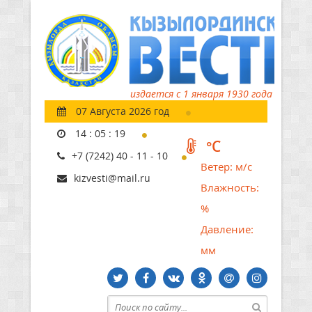
издается с 1 января 1930 года
07 Августа 2026 год
14
:
05
:
20
°C
+7 (7242) 40 - 11 - 10
Ветер:
м/с
kizvesti@mail.ru
Влажность:
%
Давление:
мм