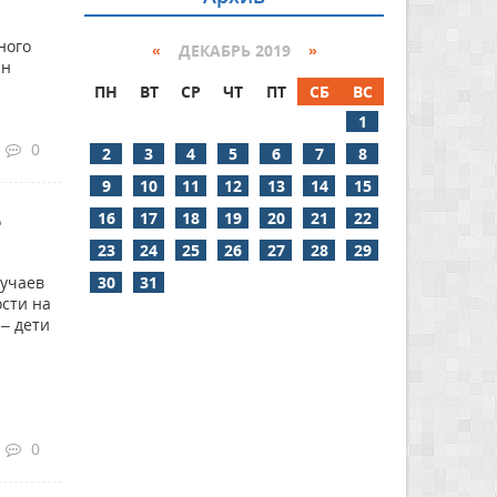
ного
«
ДЕКАБРЬ 2019
»
ан
ПН
ВТ
СР
ЧТ
ПТ
СБ
ВС
1
0
2
3
4
5
6
7
8
9
10
11
12
13
14
15
В
16
17
18
19
20
21
22
23
24
25
26
27
28
29
30
31
лучаев
сти на
 – дети
0