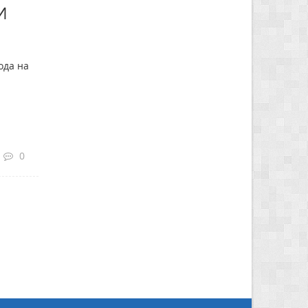
И
ода на
0