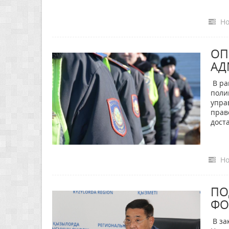
Но
ОП
АД
В ра
поли
упра
прав
дост
Но
ПО
ФО
В за