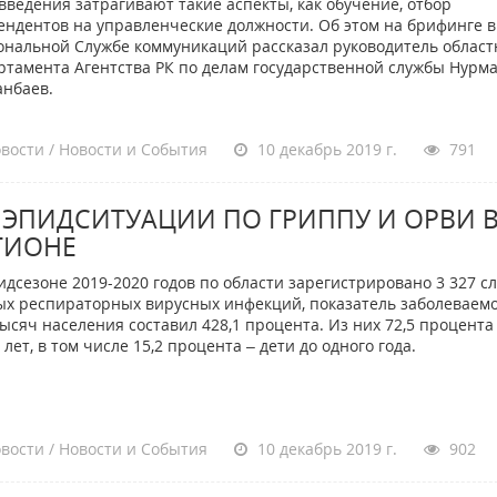
введения затрагивают такие аспекты, как обучение, отбор
ендентов на управленческие должности. Об этом на брифинге в
ональной Службе коммуникаций рассказал руководитель област
ртамента Агентства РК по делам государственной службы Нурм
анбаев.
вости / Новости и События
10 декабрь 2019 г.
791
 ЭПИДСИТУАЦИИ ПО ГРИППУ И ОРВИ 
ГИОНЕ
идсезоне 2019-2020 годов по области зарегистрировано 3 327 с
ых респираторных вирусных инфекций, показатель заболеваемо
тысяч населения составил 428,1 процента. Из них 72,5 процента
 лет, в том числе 15,2 процента – дети до одного года.
вости / Новости и События
10 декабрь 2019 г.
902