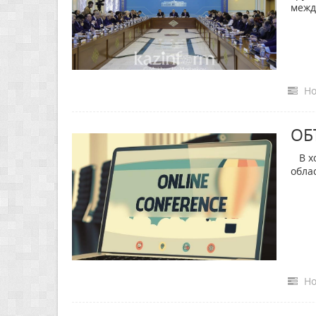
межд
Но
ОБ
В хо
обла
Но