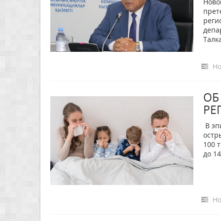
Ново
прет
реги
депа
Талк
Но
ОБ
РЕ
В эп
остр
100 
до 14
Но