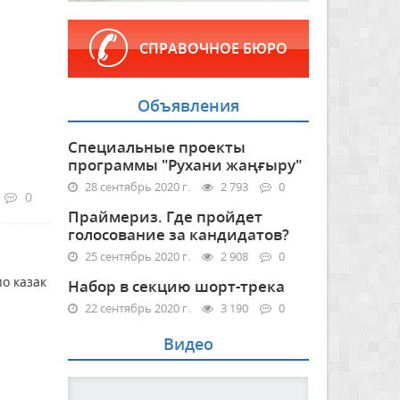
СПРАВОЧНОЕ БЮРО
Объявления
Специальные проекты
программы "Рухани жаңғыру"
28 сентябрь 2020 г.
2 793
0
0
Праймериз. Где пройдет
голосование за кандидатов?
25 сентябрь 2020 г.
2 908
0
о казак
Набор в секцию шорт-трека
22 сентябрь 2020 г.
3 190
0
Видео