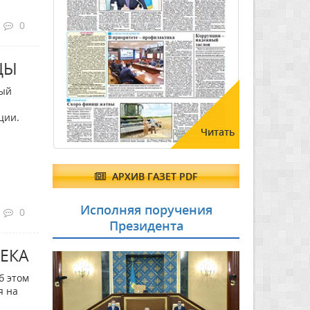
0
ЦЫ
ный
ю
ции.
Читать
АРХИВ ГАЗЕТ PDF
Исполняя поручения
0
Президента
ЕКА
б этом
я на