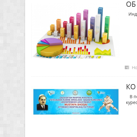
ОБ
Инде
Но
КО
В по
куре