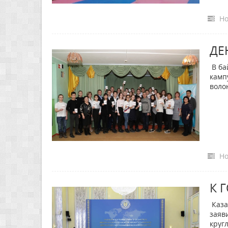
Но
ДЕ
В ба
камп
воло
Но
К 
Каза
заяв
круг