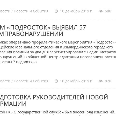
вости / Новости и События
10 декабрь 2019 г.
686
М «ПОДРОСТОК» ВЫЯВИЛ 57
МПРАВОНАРУШЕНИЙ
мках оперативно-профилактического мероприятия «Подросток
цейские ювенального отделения Кызылординского городского
вления полиции за два дня зарегистрировали 57 администрат
онарушений. В областной Центр адаптации несовершеннолетн
авлены 7 подростков.
вости / Новости и События
10 декабрь 2019 г.
826
ДГОТОВКА РУКОВОДИТЕЛЕЙ НОВОЙ
РМАЦИИ
кон РК «О государственной службе» был внесен ряд изменений.