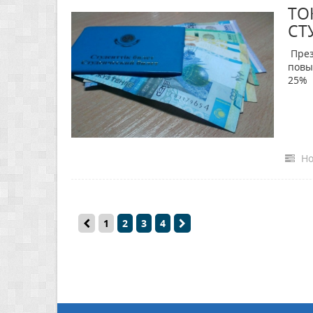
ТО
СТ
През
повы
25%
Но
1
2
3
4