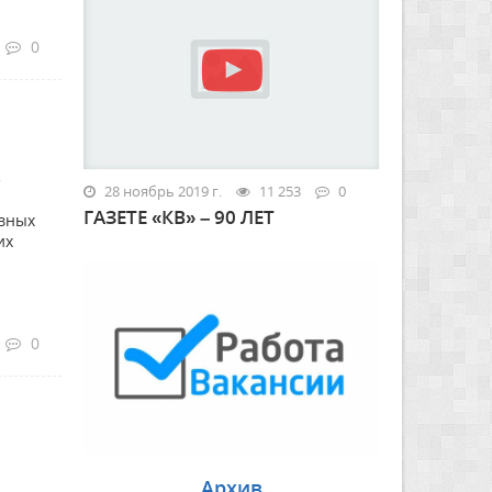
0
»
28 ноябрь 2019 г.
11 253
0
ГАЗЕТЕ «КВ» – 90 ЛЕТ
ивных
их
0
Архив