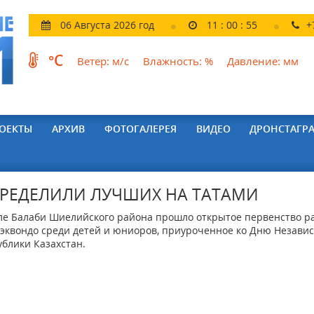
06 Августа 2026 год
11
:
00
:
56
+
°C
Ветер:
м/с
Влажность:
%
Давление:
мм
ОЕКТЫ
АРХИВ
ФОТОГАЛЕРЕЯ
ВИДЕО
ДРОНСТАГР
РЕДЕЛИЛИ ЛУЧШИХ НА ТАТАМИ
ле Балаби Шиелийского района прошло открытое первенство р
аэквондо среди детей и юниоров, приуроченное ко Дню Незави
ублики Казахстан.