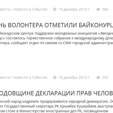
вости / Новости и События
10 декабрь 2019 г.
586
НЬ ВОЛОНТЕРА ОТМЕТИЛИ БАЙКОНУР
йконурском Центре поддержки молодежных инициатив «Звезд
ус» состоялось торжественное собрание к международному Дн
нтера, сообщает отдел по связям со СМИ городской администра
вости / Новости и События
10 декабрь 2019 г.
555
ГОДОВЩИНЕ ДЕКЛАРАЦИИ ПРАВ ЧЕЛОВ
хский народ издревле придерживался народной демократии. О
ил Государственный секретарь РК Крымбек Кушербаев, выступа
лом столе в Министерстве иностранных дел РК, посвященном