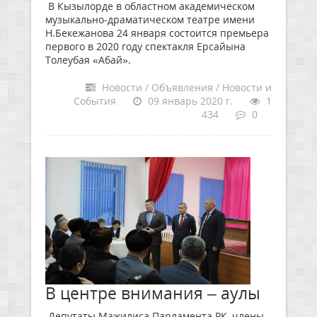
В Кызылорде в областном академическом
музыкально-драматическом театре имени
Н.Бекежанова 24 января состоится премьера
первого в 2020 году спектакля Ерсайына
Толеубая «Абай».
Новости / Объявления / Новости и
События
09 январь 2020 г.
1
434
0
В центре внимания – аулы
Депутаты Мажилиса Парламента РК, члены