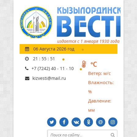
издается с 1 января 1930 года
06 Августа 2026 год
21
:
55
:
52
°C
+7 (7242) 40 - 11 - 10
Ветер:
м/с
kizvesti@mail.ru
Влажность:
%
Давление:
мм