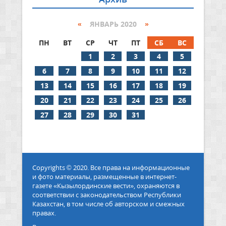
«
ЯНВАРЬ 2020
»
ПН
ВТ
СР
ЧТ
ПТ
СБ
ВС
1
2
3
4
5
6
7
8
9
10
11
12
13
14
15
16
17
18
19
20
21
22
23
24
25
26
27
28
29
30
31
Copyrights © 2020. Все права на информационные
и фото материалы, размещенные в интернет-
газете «Кызылординские вести», охраняются в
соответствии с законодательством Республики
Казахстан, в том числе об авторском и смежных
правах.