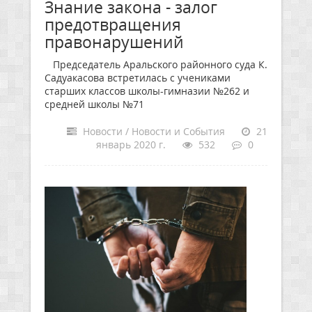
Знание закона - залог
предотвращения
правонарушений
Председатель Аральского районного суда К.
Садуакасова встретилась с учениками
старших классов школы-гимназии №262 и
средней школы №71
Новости / Новости и События
21
январь 2020 г.
532
0