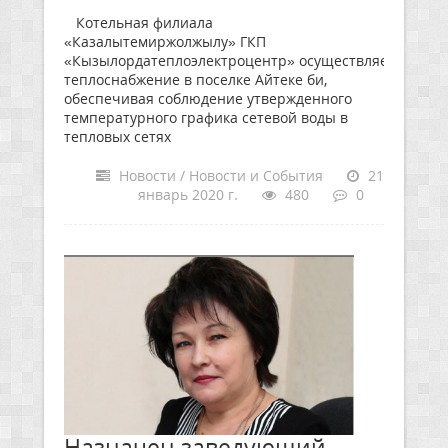
Котельная филиала
«Казалытемиржолжылу» ГКП
«Кызылордатеплоэлектроцентр» осуществляет центр
теплоснабжение в поселке Айтеке би,
обеспечивая соблюдение утвержденного
температурного графика сетевой воды в
тепловых сетях
Новости / Новости и События
21
январь 2020 г.
480
0
Назначен заведующий