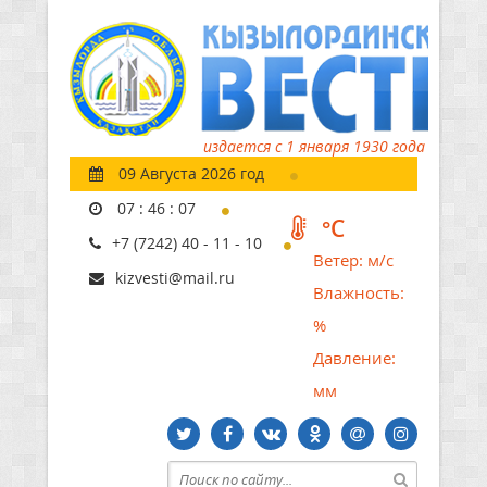
издается с 1 января 1930 года
09 Августа 2026 год
07
:
46
:
08
°C
+7 (7242) 40 - 11 - 10
Ветер:
м/с
kizvesti@mail.ru
Влажность:
%
Давление:
мм