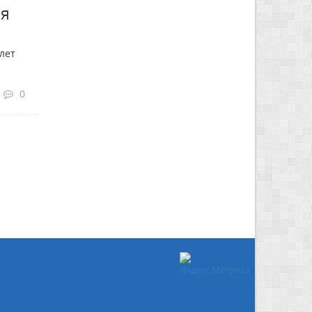
ся
лет
0