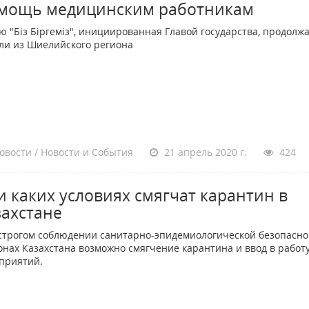
мощь медицинским работникам
ю "Біз Біргеміз", инициированная Главой государства, продолж
ли из Шиелийского региона
овости / Новости и События
21 апрель 2020 г.
424
и каких условиях смягчат карантин в
захстане
строгом соблюдении санитарно-эпидемиологической безопасно
онах Казахстана возможно смягчение карантина и ввод в работ
приятий.