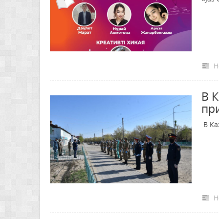
Н
В 
пр
В Ка
Н