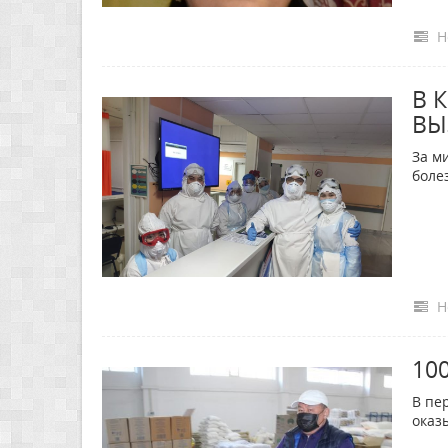
Н
В 
ВЫ
За м
боле
Н
10
В пе
оказ