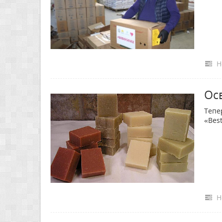
Н
Ос
Тепе
«Best
Н