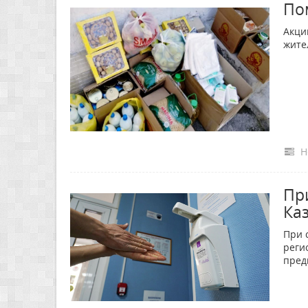
По
Акци
жите
Н
Пр
Ка
При 
реги
пред