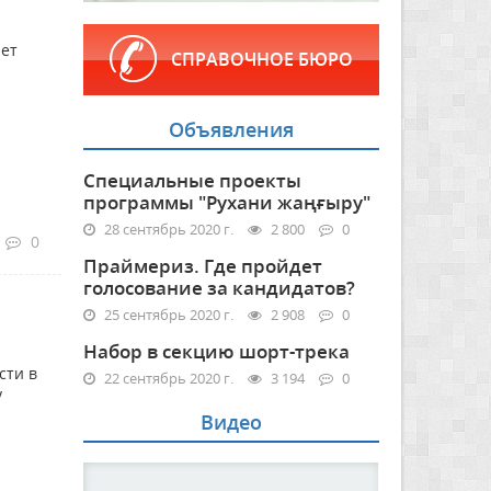
ает
СПРАВОЧНОЕ БЮРО
Объявления
Специальные проекты
программы "Рухани жаңғыру"
28 сентябрь 2020 г.
2 800
0
0
Праймериз. Где пройдет
голосование за кандидатов?
25 сентябрь 2020 г.
2 908
0
Набор в секцию шорт-трека
сти в
22 сентябрь 2020 г.
3 194
0
у
Видео