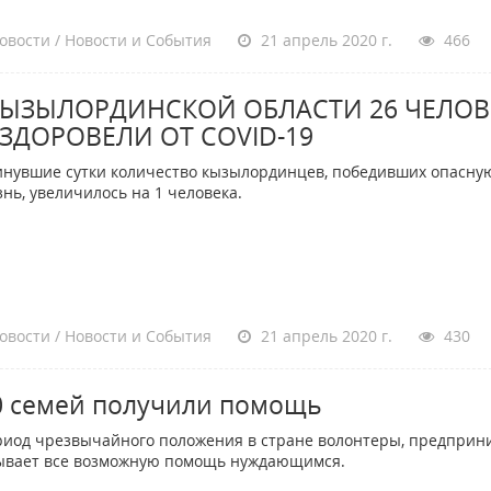
овости / Новости и События
21 апрель 2020 г.
466
КЫЗЫЛОРДИНСКОЙ ОБЛАСТИ 26 ЧЕЛОВ
ЗДОРОВЕЛИ ОТ COVID-19
инувшие сутки количество кызылординцев, победивших опасну
знь, увеличилось на 1 человека.
овости / Новости и События
21 апрель 2020 г.
430
0 семей получили помощь
риод чрезвычайного положения в стране волонтеры, предприн
ывает все возможную помощь нуждающимся.