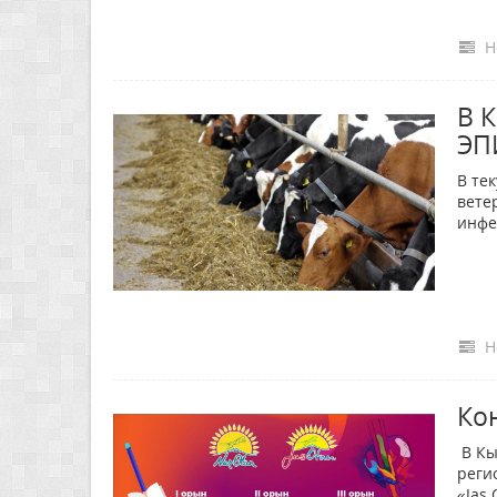
Н
В 
ЭП
В те
вете
инфе
Н
Ко
В Кы
реги
«Jas 