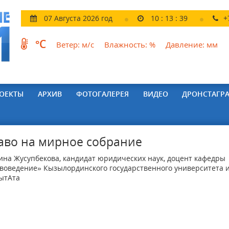
07 Августа 2026 год
10
:
13
:
40
+
°C
Ветер:
м/с
Влажность:
%
Давление:
мм
ОЕКТЫ
АРХИВ
ФОТОГАЛЕРЕЯ
ВИДЕО
ДРОНСТАГР
аво на мирное собрание
на Жусупбекова, кандидат юридических наук, доцент кафедры
воведение» Кызылординского государственного университета 
ытАта