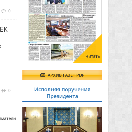
0
ЕК
ю
Читать
АРХИВ ГАЗЕТ PDF
Исполняя поручения
0
Президента
иматели