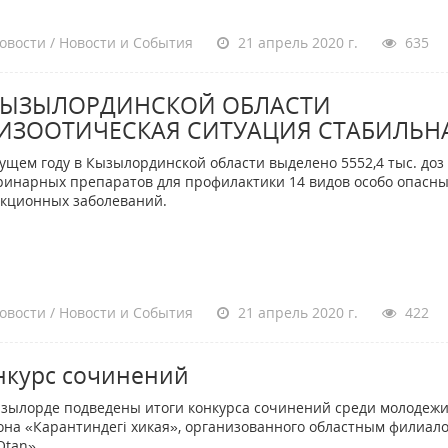
овости / Новости и События
21 апрель 2020 г.
635
КЫЗЫЛОРДИНСКОЙ ОБЛАСТИ
ИЗООТИЧЕСКАЯ СИТУАЦИЯ СТАБИЛЬН
кущем году в Кызылординской области выделено 5552,4 тыс. доз
ринарных препаратов для профилактики 14 видов особо опасн
кционных заболеваний.
овости / Новости и События
21 апрель 2020 г.
422
нкурс сочинений
зылорде подведены итоги конкурса сочинений среди молодеж
она «Карантиндегі хикая», организованного областным филиал
Otan»