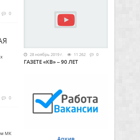
0
АЯ
28 ноябрь 2019 г.
11 262
0
ых
ГАЗЕТЕ «КВ» – 90 ЛЕТ
0
и
ом МК
Архив