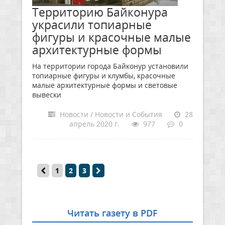
Территорию Байконура
украсили топиарные
фигуры и красочные малые
архитектурные формы
На территории города Байконур установили
топиарные фигуры и клумбы, красочные
малые архитектурные формы и световые
вывески
Новости / Новости и События
28
апрель 2020 г.
977
0
1
2
3
Читать газету в PDF