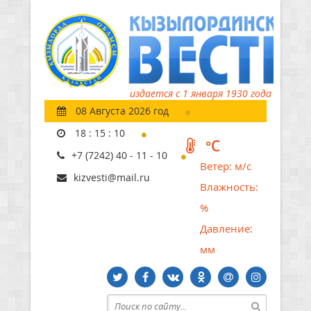
издается с 1 января 1930 года
08 Августа 2026 год
18
:
15
:
11
°C
+7 (7242) 40 - 11 - 10
Ветер:
м/с
kizvesti@mail.ru
Влажность:
%
Давление:
мм