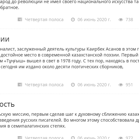
арод до революции не имел своего национального искусства та
обратное.
Четвертая полоса
06 июнь 2020 г.
738
зии
налист, заслуженный деятель культуры Каирбек Асанов в этом 
т достойное место в современной казахстанской поэзии. Первый
 «Тұңғыш» вышел в свет в 1978 году. С тех пор, находясь в по
сегодня им издано около десяти поэтических сборников,
Четвертая полоса
06 июнь 2020 г.
951
ость
скую миссию, первым сделав шаг к духовному сближению казах
зведения русских писателей. Во многом этому способствовала д
ия в семипалатинских степях.
Четвертая полоса
06 июнь 2020 г.
972