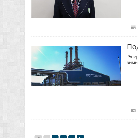
По
Энер
зимн