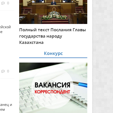
0
ейской
Полный текст Послания Главы
ие
государства народу
Казахстана
Конкурс
0
танец и
тем