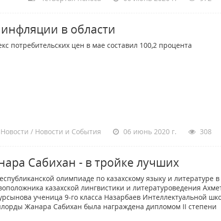
 инфляции в области
кс потребительских цен в мае составил 100,2 процента
Новости / Новости и События
06 июнь 2020 г.
308
нара Сабихан - в тройке лучших
еспубликанской олимпиаде по казахскому языку и литературе в
воположника казахской лингвистики и литературоведения Ахме
урсынова ученица 9-го класса Назарбаев Интеллектуальной шк
лорды Жанара Сабихан была награждена дипломом II степени