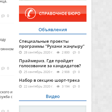
нца.
СПРАВОЧНОЕ БЮРО
0
Объявления
году
Специальные проекты
программы "Рухани жаңғыру"
стоянном
28 сентябрь 2020 г.
2 800
0
Праймериз. Где пройдет
голосование за кандидатов?
0
25 сентябрь 2020 г.
2 908
0
Набор в секцию шорт-трека
22 сентябрь 2020 г.
3 194
0
ского и
Видео
ружба с
0