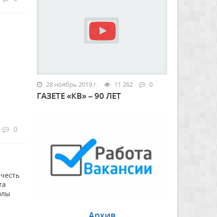
28 ноябрь 2019 г.
11 262
0
ГАЗЕТЕ «КВ» – 90 ЛЕТ
0
 честь
та
олы
Архив