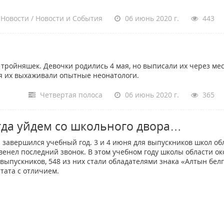
Новости / Новости и События
06 июнь 2020 г.
443
тройняшек. Девочки родились 4 мая, но выписали их через мес
мя их выхаживали опытные неонатологи.
Четвертая полоса
06 июнь 2020 г.
365
гда уйдем со школьного двора…
и завершился учебный год. 3 и 4 июня для выпускников школ об
венел последний звонок. В этом учебном году школы области о
 выпускников, 548 из них стали обладателями знака «Алтын белгі
стата с отличием.