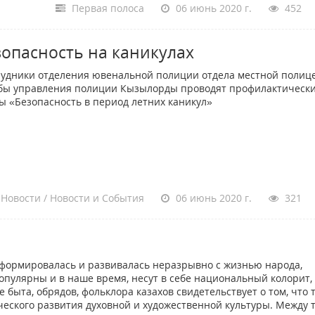
Первая полоса
06 июнь 2020 г.
452
зопасность на каникулах
удники отделения ювенальной полиции отдела местной полиц
бы управления полиции Кызылорды проводят профилактическ
ы «Безопасность в период летних каникул»
Новости / Новости и События
06 июнь 2020 г.
321
 формировалась и развивалась неразрывно с жизнью народа,
опулярны и в наше время, несут в себе национальный колорит,
ыта, обрядов, фольклора казахов свидетельствует о том, что 
ческого развития духовной и художественной культуры. Между 