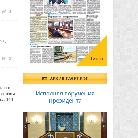
0
яц,
0
Читать
АРХИВ ГАЗЕТ PDF
ласти
Исполняя поручения
кончили
», 363 –
Президента