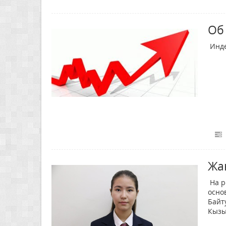
Об
Инде
Жа
На р
осно
Байт
Кызы