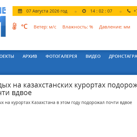
07 Августа 2026 год
14
:
02
:
08
+
°C
Ветер:
м/с
Влажность:
%
Давление:
мм
ОЕКТЫ
АРХИВ
ФОТОГАЛЕРЕЯ
ВИДЕО
ДРОНСТАГР
дых на казахстанских курортах подоро
чти вдвое
х на курортах Казахстана в этом году подорожал почти вдвое