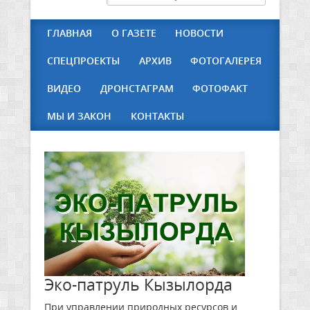
ГЛАВНАЯ
О ГАЗЕТЕ
НОВОСТИ
СПЕЦПРОЕКТЫ
АРХИВ
ФОТОГАЛЕРЕЯ
ВИДЕО
ДРОНСТАГРАМ
ФОТОФАКТ
МЫ И ЗАКОН
КОНТАКТЫ
Эко-патруль Кызылорда
При управлении природных ресурсов и