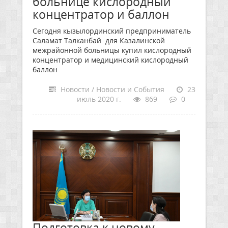
больнице кислородный
концентратор и баллон
Сегодня кызылординский предприниматель
Саламат Талканбай для Казалинской
межрайонной больницы купил кислородный
концентратор и медицинский кислородный
баллон
Новости / Новости и События
23
июль 2020 г.
869
0
Подготовка к новому