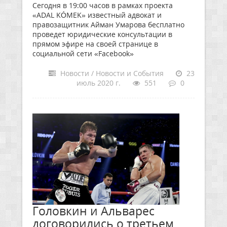
Сегодня в 19:00 часов в рамках проекта
«ADAL KÓMEK» известный адвокат и
правозащитник Айман Умарова бесплатно
проведет юридические консультации в
прямом эфире на своей странице в
социальной сети «Facebook»
Новости / Новости и События
23
июль 2020 г.
551
0
Головкин и Альварес
договорились о третьем