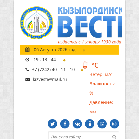
издается с 1 января 1930 года
06 Августа 2026 год
19
:
13
:
45
°C
+7 (7242) 40 - 11 - 10
Ветер:
м/с
kizvesti@mail.ru
Влажность:
%
Давление:
мм