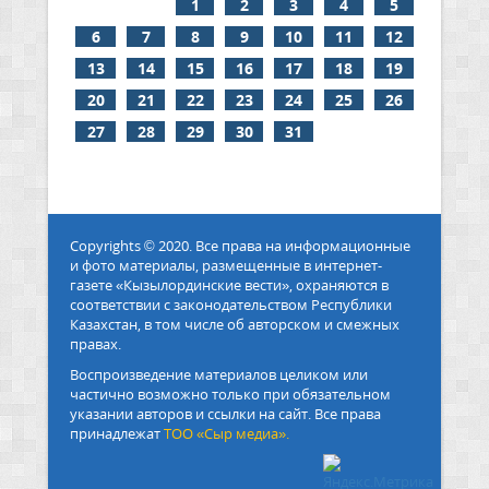
1
2
3
4
5
6
7
8
9
10
11
12
13
14
15
16
17
18
19
20
21
22
23
24
25
26
27
28
29
30
31
Copyrights © 2020. Все права на информационные
и фото материалы, размещенные в интернет-
газете «Кызылординские вести», охраняются в
соответствии с законодательством Республики
Казахстан, в том числе об авторском и смежных
правах.
Воспроизведение материалов целиком или
частично возможно только при обязательном
указании авторов и ссылки на сайт. Все права
принадлежат
ТОО «Сыр медиа».