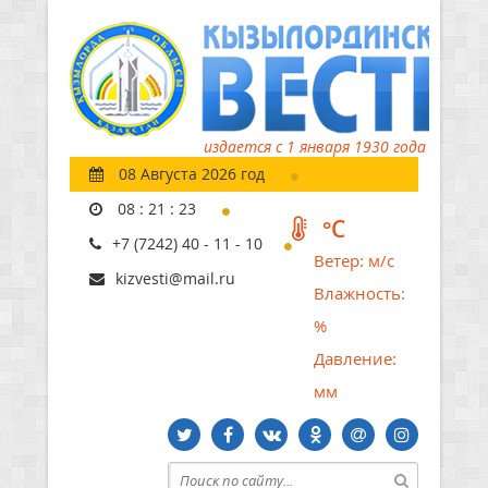
издается с 1 января 1930 года
08 Августа 2026 год
08
:
21
:
24
°C
+7 (7242) 40 - 11 - 10
Ветер:
м/с
kizvesti@mail.ru
Влажность:
%
Давление:
мм