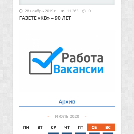
28 ноябрь 2019 г.
11 263
0
ГАЗЕТЕ «КВ» – 90 ЛЕТ
Архив
«
ИЮЛЬ 2020
»
ПН
ВТ
СР
ЧТ
ПТ
СБ
ВС