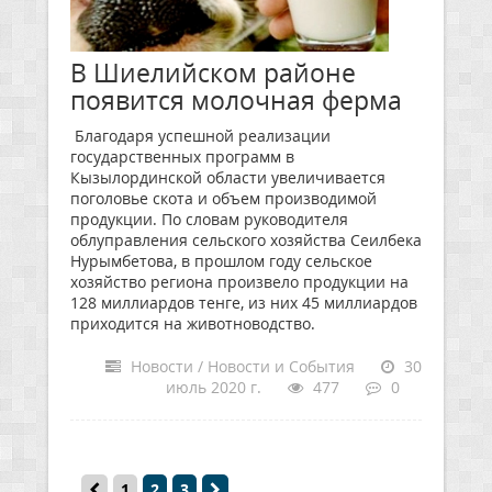
В Шиелийском районе
появится молочная ферма
Благодаря успешной реализации
государственных программ в
Кызылординской области увеличивается
поголовье скота и объем производимой
продукции. По словам руководителя
облуправления сельского хозяйства Сеилбека
Нурымбетова, в прошлом году сельское
хозяйство региона произвело продукции на
128 миллиардов тенге, из них 45 миллиардов
приходится на животноводство.
Новости / Новости и События
30
июль 2020 г.
477
0
1
2
3