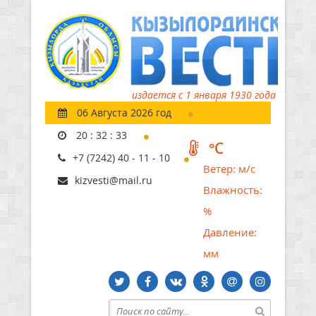
издается с 1 января 1930 года
06 Августа 2026 год
20
:
32
:
34
°C
+7 (7242) 40 - 11 - 10
Ветер:
м/с
kizvesti@mail.ru
Влажность:
%
Давление:
мм