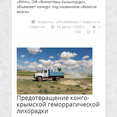
«Bilim», ОФ «Волонтёры Кызылорды»,
объявляет конкурс под названием «Включи
мозги»
Новости / Объявления / Новости и
События
18 август 2020 г.
1
134
0
Предотвращение конго-
крымской геморрагической
лихорадки