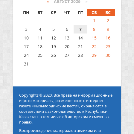
«
АВГУСТ 2026 »
ПН
ВТ
СР
ЧТ
ПТ
СБ
ВС
1
2
3
4
5
6
7
8
9
10
11
12
13
14
15
16
17
18
19
20
21
22
23
24
25
26
27
28
29
30
31
Copyrights © 2020. Все права на информационные
и фото материалы, размещенные в интернет-
газете «Кызылординские вести», охраняются в
соответствии с законодательством Республики
Казахстан, в том числе об авторском и смежных
правах.
Воспроизведение материалов целиком или