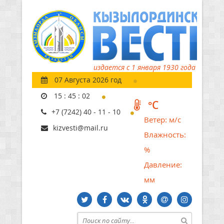
издается с 1 января 1930 года
07 Августа 2026 год
15
:
45
:
03
°C
+7 (7242) 40 - 11 - 10
Ветер:
м/с
kizvesti@mail.ru
Влажность:
%
Давление:
мм