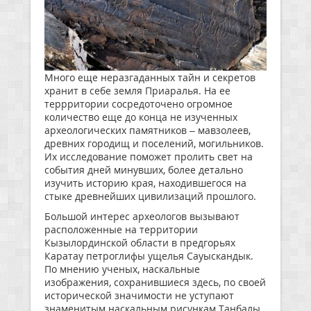
Много еще неразгаданных тайн и секретов
хранит в себе земля Приаралья. На ее
террритории сосредоточено огромное
количество еще до конца не изученных
археологических памятников – мавзолеев,
древних городищ и поселений, могильников.
Их исследование поможет пролить свет на
события дней минувших, более детально
изучить историю края, находившегося на
стыке древнейших цивилизаций прошлого.
Большой интерес археологов вызывают
расположенные на территории
Кызылординской области в предгорьях
Каратау петроглифы ущелья Сауыскандык.
По мнению ученых, наскальные
изображения, сохранившиеся здесь, по своей
исторической значимости не уступают
знаменитым наскальным рисункам Танбалы