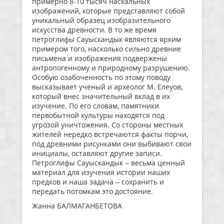
примерно 8-10 тысяч наскальных
изображений, которые представляют собой
уникальный образец изобразительного
искусства древности. В то же время
петроглифы Сауыскандык являются ярким
примером того, насколько сильно древние
письмена и изображения подвержены
антропогенному и природному разрушению.
Особую озабоченность по этому поводу
высказывает ученый и археолог М. Елеуов,
который внес значительный вклад в их
изучение. По его словам, памятники
первобытной культуры находятся под
угрозой уничтожения. Со стороны местных
жителей нередко встречаются факты порчи,
под древними рисунками они выбивают свои
инициалы, оставляют другие записи.
Петроглифы Сауыскандык – весьма ценный
материал для изучения истории наших
предков и наша задача – сохранить и
передать потомкам это достояние.
Жанна БАЛМАГАНБЕТОВА