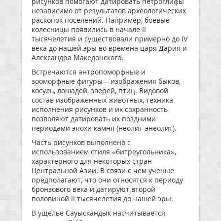
рисунков помогают датировать петроглифы
независимо от результатов археологических
раскопок поселений. Например, боевые
колесницы появились в начале II
тысячелетия и существовали примерно до IV
века до нашей эры во времена царя Дария и
Александра Македонского.
Встречаются антропоморфные и
зооморфные фигуры – изображения быков,
косуль, лошадей, зверей, птиц. Видовой
состав изображенных животных, техника
исполнения рисунков и их сохранность
позволяют датировать их поздними
периодами эпохи камня (неолит-энеолит).
Часть рисунков выполнена с
использованием стиля «битреугольника»,
характерного для некоторых стран
Центральной Азии. В связи с чем ученые
предполагают, что они относятся к периоду
бронзового века и датируют второй
половиной II тысячелетия до нашей эры.
В ущелье Сауыскандык насчитывается