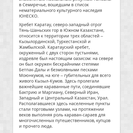
в Семиречье, вошедшим в список
нематериального культурного наследия
ЮНЕСКО.
Хребет Каратау, северо-западный отрог
Тянь-Шаньских гор в Южном Казахстане,
относится к территории трех областей –
Кызылординской, Туркестанской и
Жамбылской. Каратауский хребет,
окруженный с двух сторон пустынями,
издревле был настоящим оазисом: на севере
он был окружен бескрайними степями
Бетпак-Далы и безмолвными песками
Моюнкумов, на юге – губительных для всего
живого Кызыл-Кумов. Здесь пролегали
важнейшие караванные пути, соединявшие
Бактрию и Маргиану, Северный Иран,
Западный и Центральный Казахстан, Урал.
Располагавшиеся здесь населенные пункты
стали торговыми узлами, на протяжении
веков выполняя роль караван-сараев для
многочисленных путешественников, купцов
и прочего люда.