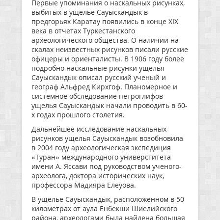
Первые упоминания о наскальных рисунках,
выбитых в ущелье Сауыскандык в
предгорьях Каратау появились в конце XIX
века в отчетах Туркестанского
археологического общества. О наличии на
скалах неизвестных рисунков писали русские
офицеры и ориенталисты. В 1906 году более
подробно наскальные рисунки ущелья
Сауыскандык описал русский ученый и
географ Альфред Кирхгоф. Планомерное и
системное обследование петроглифов
ущелья Сауыскандык начали проводить в 60-
х годах прошлого столетия.
Дальнейшее исследование наскальных
рисунков ущелья Сауыскандык возобновила
в 2004 году археологическая экспедиция
«Туран» международного универститета
имени А. Яссави под руководством ученого-
археолога, доктора исторических наук,
профессора Мадияра Елеуова.
В ущелье Сауыскандык, расположенном в 50
километрах от аула Енбекши Шиелийского
района, археологами была найдена большая