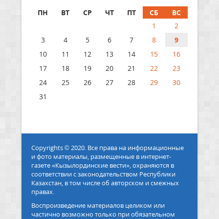
ПН
ВТ
СР
ЧТ
ПТ
СБ
ВС
1
2
3
4
5
6
7
8
9
10
11
12
13
14
15
16
17
18
19
20
21
22
23
24
25
26
27
28
29
30
31
Copyrights © 2020. Все права на информационные
и фото материалы, размещенные в интернет-
газете «Кызылординские вести», охраняются в
соответствии с законодательством Республики
Казахстан, в том числе об авторском и смежных
правах.
Воспроизведение материалов целиком или
частично возможно только при обязательном