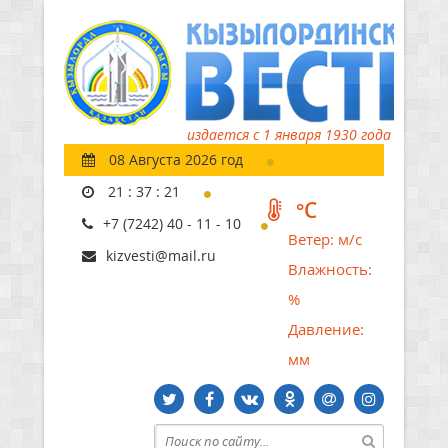
издается с 1 января 1930 года
08 Августа 2026 год
21
:
37
:
22
°C
+7 (7242) 40 - 11 - 10
Ветер:
м/с
kizvesti@mail.ru
Влажность:
%
Давление:
мм