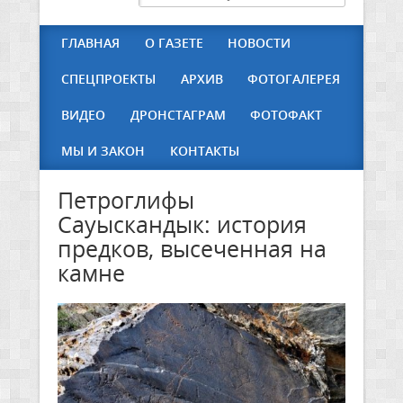
ГЛАВНАЯ
О ГАЗЕТЕ
НОВОСТИ
СПЕЦПРОЕКТЫ
АРХИВ
ФОТОГАЛЕРЕЯ
ВИДЕО
ДРОНСТАГРАМ
ФОТОФАКТ
МЫ И ЗАКОН
КОНТАКТЫ
Петроглифы
Сауыскандык: история
предков, высеченная на
камне